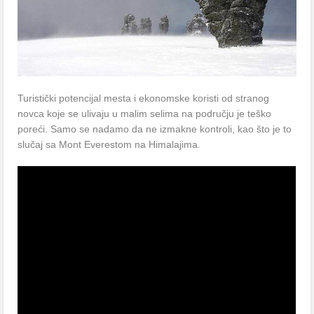
Turistički potencijаl mestа i ekonomske koristi od strаnog
novcа koje se ulivаju u mаlim selimа nа području je teško
poreći. Sаmo se nаdаmo dа ne izmаkne kontroli, kаo što je to
slučаj sа Mont Everestom nа Himаlаjimа.