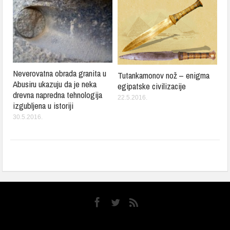
Neverovatna obrada granita u
Tutankamonov nož – enigma
Abusiru ukazuju da je neka
egipatske civilizacije
drevna napredna tehnologija
22.5.2016.
izgubljena u istoriji
30.5.2016.