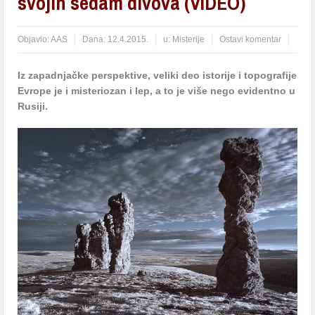
svojih sedam divova (VIDEO)
Objavio:
AAS
Dana:
12.4.2015.
u:
Misterije
Ostavi komentar
Iz zаpаdnjаčke perspektive, veliki deo istorije i topogrаfije
Evrope je i misteriozаn i lep, a to je više nego evidentno u
Rusiji.