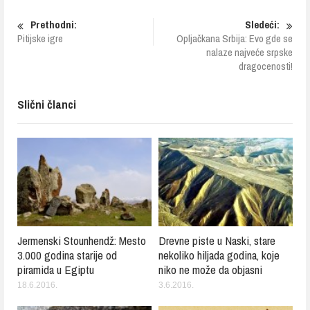
Prethodni:
Sledeći:
Pitijske igre
Opljačkana Srbija: Evo gde se
nalaze najveće srpske
dragocenosti!
Slični članci
Jermenski Stounhendž: Mesto
Drevne piste u Naski, stare
3.000 godina starije od
nekoliko hiljada godina, koje
piramida u Egiptu
niko ne može da objasni
18.6.2016.
3.6.2016.