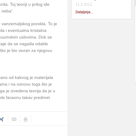
ta. Toj teoriji u prilog ide
11.3.2012.
s neba“.
Detaljnije...
ž vanzemaljskog porekla. To je
ila i eventualna kristalna
vakuumskim uslovima. Dok se
staje da se nagađa odakle
što je bio vezan za njegovu
dano od kakvog je materijala
ama i na osnovu toga što je
ga je izvedena teorija da je u
akle faraonu takav predmet.