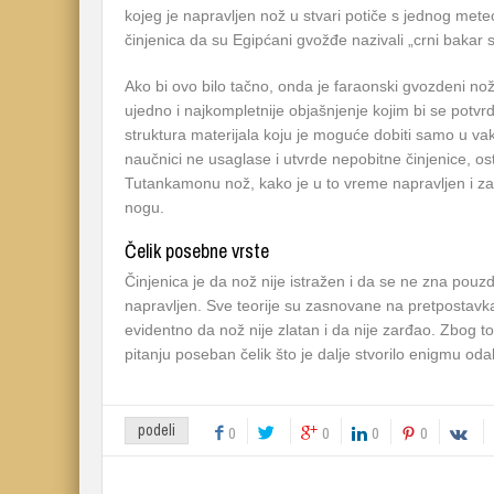
kojeg je napravljen nož u stvari potiče s jednog meteori
činjenica da su Egipćani gvožđe nazivali „crni bakar 
Ako bi ovo bilo tačno, onda je faraonski gvozdeni no
ujedno i najkompletnije objašnjenje kojim bi se potvrd
struktura materijala koju je moguće dobiti samo u 
naučnici ne usaglase i utvrde nepobitne činjenice, o
Tutankamonu nož, kako je u to vreme napravljen i za
nogu.
Čelik posebne vrste
Činjenica je da nož nije istražen i da se ne zna pouz
napravljen. Sve teorije su zasnovane na pretpostavk
evidentno da nož nije zlatan i da nije zarđao. Zbog to
pitanju poseban čelik što je dalje stvorilo enigmu od
podeli
0
0
0
0