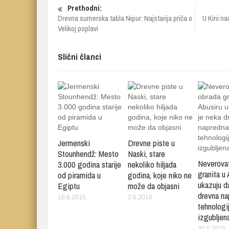
Prethodni:
Drevna sumerska tabla Nipur: Najstarija priča o
U Kini na
Velikoj poplavi
Slični članci
Jermenski
Drevne piste u
Stounhendž: Mesto
Naski, stare
Neverova
3.000 godina starije
nekoliko hiljada
granita u 
od piramida u
godina, koje niko ne
ukazuju d
Egiptu
može da objasni
drevna na
18.6.2016.
3.6.2016.
tehnologi
izgubljena
30.5.2016.