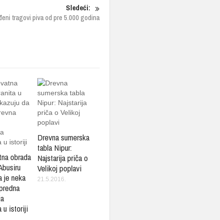
Sledeći:
đeni tragovi piva od pre 5.000 godina
Drevna sumerska
tabla Nipur:
tna obrada
Najstarija priča o
Abusiru
Velikoj poplavi
a je neka
21.5.2016.
predna
ja
 u istoriji