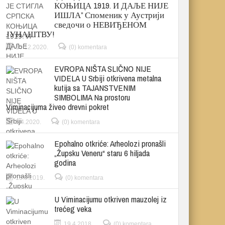
КОЊИЦА 1919. И ДАЉЕ НИЈЕ
ИШЛА” Споменик у Аустрији
сведочи о НЕВИЂЕНОМ
ЈУНАШТВУ!
10.12.2020.
(0) komentara
EVROPA NIŠTA SLIČNO NIJE
VIDELA U Srbiji otkrivena metalna
kutija sa TAJANSTVENIM
SIMBOLIMA Na prostoru
Viminacijuma živeo drevni pokret
5.4.2020.
(0) komentara
Epohalno otkriće: Arheolozi pronašli
„Župsku Veneru“ staru 6 hiljada
godina
13.8.2019.
(0) komentara
U Viminacijumu otkriven mauzolej iz
trećeg veka
19.4.2018.
(0) komentara