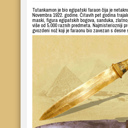
Tutankamon je bio egipatski faraon čija je netak
Novembra 1922. godine. Čitavih pet godina trajalo
maski, figura egipatskih bogova, sanduka, zlatno
više od 5.000 raznih predmeta. Najmisteriozniji pr
gvozdeni nož koji je faraonu bio zavezan s desne