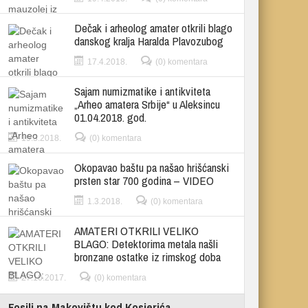
Dečak i arheolog amater otkrili blago
danskog kralja Haralda Plavozubog
17.4.2018.
(0) komentara
Sajam numizmatike i antikviteta
„Arheo amatera Srbije“ u Aleksincu
01.04.2018. god.
19.3.2018.
(0) komentara
Okopavao baštu pa našao hrišćanski
prsten star 700 godina – VIDEO
1.3.2018.
(0) komentara
AMATERI OTKRILI VELIKO
BLAGO: Detektorima metala našli
bronzane ostatke iz rimskog doba
27.10.2017.
(0) komentara
Fosili na Makovištu kod Kosjerića