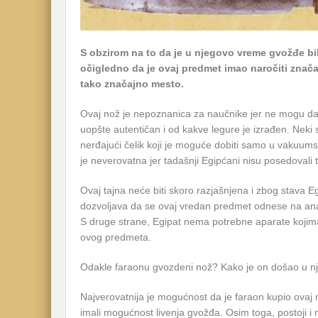
S obzirom na to da je u njegovo vreme gvožđe bilo
očigledno da je ovaj predmet imao naročiti značaj
tako značajno mesto.
Ovaj nož je nepoznanica za naučnike jer ne mogu da s
uopšte autentičan i od kakve legure je izrađen. Neki 
nerđajući čelik koji je moguće dobiti samo u vakuumsk
je neverovatna jer tadašnji Egipćani nisu posedovali 
Ovaj tajna neće biti skoro razjašnjena i zbog stava E
dozvoljava da se ovaj vredan predmet odnese na anal
S druge strane, Egipat nema potrebne aparate kojima
ovog predmeta.
Odakle faraonu gvozdeni nož? Kako je on došao u n
Najverovatnija je mogućnost da je faraon kupio ovaj 
imali mogućnost livenja gvožđa. Osim toga, postoji 