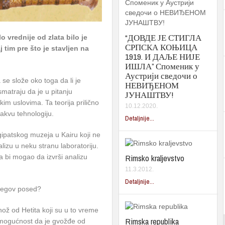
“ДОВДЕ ЈЕ СТИГЛА
 vrednije od zlata bilo je
СРПСКА КОЊИЦА
 tim pre što je stavljen na
1919. И ДАЉЕ НИЈЕ
ИШЛА” Споменик у
Аустрији сведочи о
e slože oko toga da li je
НЕВИЂЕНОМ
smatraju da je u pitanju
ЈУНАШТВУ!
im uslovima. Ta teorija prilično
10.12.2020.
takvu tehnologiju.
Detaljnije...
gipatskog muzeja u Kairu koji ne
izu u neku stranu laboratoriju.
Rimsko kraljevstvo
 bi mogao da izvrši analizu
11.3.2012.
Detaljnije...
jegov posed?
nož od Hetita koji su u to vreme
Rimska republika
i mogućnost da je gvožđe od