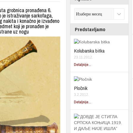
nuta grobnica pronađena 6.
 je istraživanje sarkofaga,
g nakita i konačno je izvađeno
edmet koji je pronađen je
Predstavljamo
 strane uz nogu
Kolubarska bitka
23.11.2012.
Detaljnije...
Pločnik
3.2.2012.
Detaljnije...