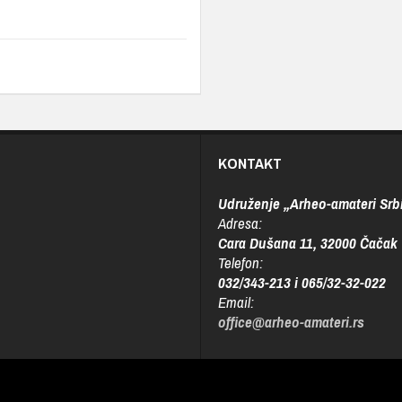
KONTAKT
Udruženje „Arheo-amateri Srbi
Adresa:
Cara Dušana 11, 32000 Čačak
Telefon:
032/343-213 i 065/32-32-022
Email:
office@arheo-amateri.rs