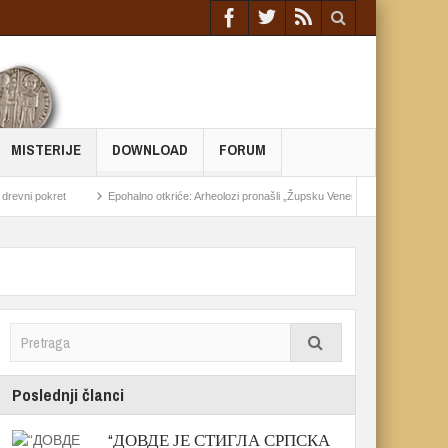
MISTERIJE
DOWNLOAD
FORUM
kret
Epohalno otkriće: Arheolozi pronašli „Župsku Veneru“ staru 6 hiljada godina
Poslednji članci
“ДОВДЕ ЈЕ СТИГЛА СРПСКА