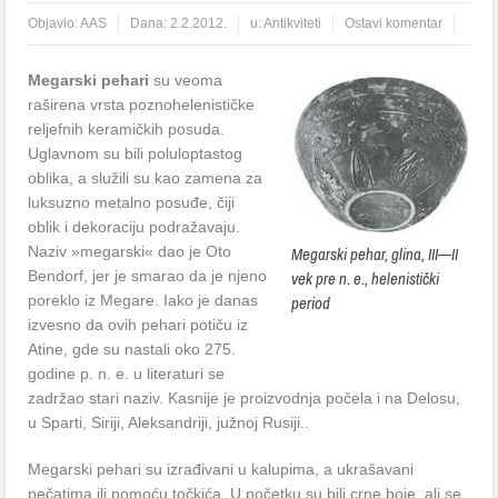
Objavio:
AAS
Dana:
2.2.2012.
u:
Antikviteti
Ostavi komentar
Megarski pehari
su veoma
raširena vrsta poznohelenističke
reljefnih keramičkih posuda.
Uglavnom su bili poluloptastog
oblika, a služili su kao zamena za
luksuzno metalno posuđe, čiji
oblik i dekoraciju podražavaju.
Naziv »megarski« dao je Oto
Megarski pehar, glina, III—II
Bendorf, jer je smarao da je njeno
vek pre n. e., helenistički
poreklo iz Megare. Iako je danas
period
izvesno da ovih pehari potiču iz
Atine, gde su nastali oko 275.
godine p. n. e. u literaturi se
zadržao stari naziv. Kasnije je proizvodnja počela i na Delosu,
u Sparti, Siriji, Aleksandriji, južnoj Rusiji..
Megarski pehari su izrađivani u kalupima, a ukrašavani
pečatima ili pomoću točkića. U početku su bili crne boje, ali se