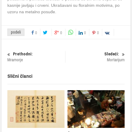
kasnije javljaju i crveni. Ukrašavani su floralnim motivima, po
uzoru na metalno posuđe.
podeli
0
0
0
0
Prethodni:
Sledeći:
Mramorje
Mortarijum
Slični članci