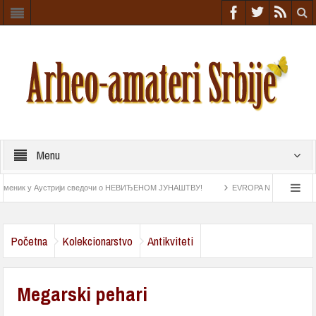
Menu
ник у Аустрији сведочи о НЕВИЂЕНОМ ЈУНАШТВУ!
EVROPA NIŠTA SLIČNO NIJE
e iz rimskog doba
Astrolab pronađen na „Esmeraldi“ najstariji navigacioni instrument
Početna
Kolekcionarstvo
Antikviteti
Megarski pehari