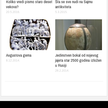
Koliko vredi pismo staro deset
Šta se sve nudi na Sajmu
vekova?
antikviteta
20.5.2016.
5.3.2015.
Avgustova gema
Jedinstven bokal od nojevog
jajeta star 2500 godina izložen
8.12.2014.
u Rusiji
26.2.2014.