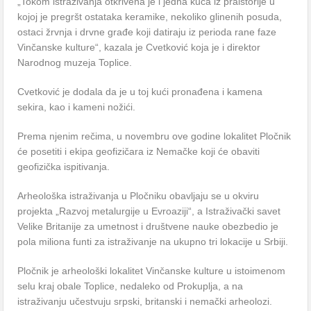
„Tokom istraživanja otkrivena je i jedna kuća iz praistorije u
kojoj je pregršt ostataka keramike, nekoliko glinenih posuda,
ostaci žrvnja i drvne građe koji datiraju iz perioda rane faze
Vinčanske kulture“, kazala je Cvetković koja je i direktor
Narodnog muzeja Toplice.
Cvetković je dodala da je u toj kući pronađena i kamena
sekira, kao i kameni nožići.
Prema njenim rečima, u novembru ove godine lokalitet Pločnik
će posetiti i ekipa geofizičara iz Nemačke koji će obaviti
geofizička ispitivanja.
Arheološka istraživanja u Pločniku obavljaju se u okviru
projekta „Razvoj metalurgije u Evroaziji“, a Istraživački savet
Velike Britanije za umetnost i društvene nauke obezbedio je
pola miliona funti za istraživanje na ukupno tri lokacije u Srbiji.
Pločnik je arheološki lokalitet Vinčanske kulture u istoimenom
selu kraj obale Toplice, nedaleko od Prokuplja, a na
istraživanju učestvuju srpski, britanski i nemački arheolozi.