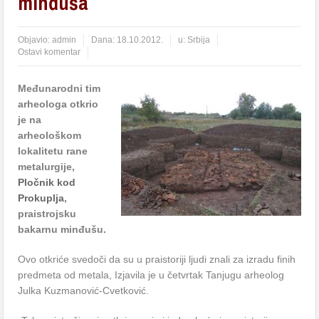
minđuša
Objavio:
admin
Dana:
18.10.2012.
u:
Srbija
Ostavi komentar
Međunarodni tim
arheologa otkrio
je na
arheološkom
lokalitetu rane
metalurgije,
Pločnik kod
Prokuplja
,
praistrojsku
bakarnu minđušu.
Ovo otkriće svedoči da su u praistoriji ljudi znali za izradu finih
predmeta od metala, Izjavila je u četvrtak Tanjugu arheolog
Julka Kuzmanović-Cvetković.