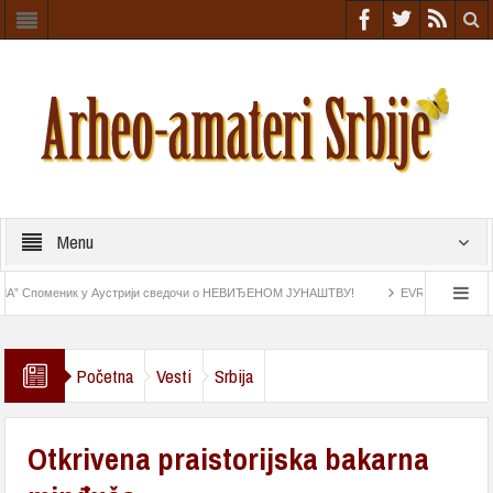
Menu
Споменик у Аустрији сведочи о НЕВИЂЕНОМ ЈУНАШТВУ!
EVROPA NIŠTA SLIČNO
ostatke iz rimskog doba
Astrolab pronađen na „Esmeraldi“ najstariji navigacioni ins
Početna
Vesti
Srbija
Otkrivena praistorijska bakarna