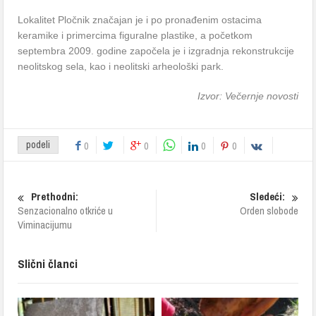
Lokalitet Pločnik značajan je i po pronađenim ostacima
keramike i primercima figuralne plastike, a početkom
septembra 2009. godine započela je i izgradnja rekonstrukcije
neolitskog sela, kao i neolitski arheološki park.
Izvor: Večernje novosti
podeli
0
0
0
0
Prethodni:
Sledeći:
Senzacionalno otkriće u
Orden slobode
Viminacijumu
Slični članci