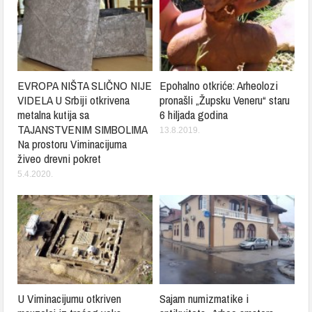
EVROPA NIŠTA SLIČNO NIJE
Epohalno otkriće: Arheolozi
VIDELA U Srbiji otkrivena
pronašli „Župsku Veneru“ staru
metalna kutija sa
6 hiljada godina
TAJANSTVENIM SIMBOLIMA
13.8.2019.
Na prostoru Viminacijuma
živeo drevni pokret
5.4.2020.
U Viminacijumu otkriven
Sajam numizmatike i