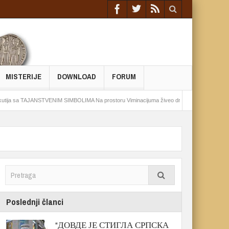
MISTERIJE
DOWNLOAD
FORUM
AJANSTVENIM SIMBOLIMA Na prostoru Viminacijuma živeo drevni pokret
Epohalno ot
Poslednji članci
“ДОВДЕ ЈЕ СТИГЛА СРПСКА