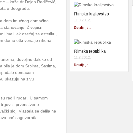
reme – kaže dr Dejan Radičević,
teta u Beogradu.
Rimsko kraljevstvo
11.3.2012.
riva dom imućnog domaćina.
 za stanovanje. Živopisni
Detaljnije...
i imali jak osećaj za estetiku,
om domu otkrivena je i ikona,
Rimska republika
11.3.2012.
banizma, dovoljno daleko od
Detaljnije...
na bila je dom Srbima, Sasima,
pripadale domaćem
vu ukazuju na živu
o su radili rudari. U samom
u trgovci, prvenstveno
ki sloj. Vlastela se delila na
java naš sagovornik.