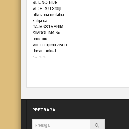
SLIČNO NIJE
VIDELA U Srbiji
otkrivena metalna
kutija sa
TAJANSTVENIM
SIMBOLIMA Na
prostoru
Viminacijuma živeo
drevni pokret
5.4.2020.
PRETRAGA