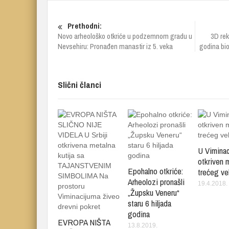
Prethodni:
Novo arheološko otkriće u podzemnom gradu u
3D rek
Nevsehiru: Pronađen manastir iz 5. veka
godina bio
Slični članci
U Vimina
otkriven 
Epohalno otkriće:
trećeg ve
Arheolozi pronašli
19.4.2018.
„Župsku Veneru“
staru 6 hiljada
godina
EVROPA NIŠTA
13.8.2019.