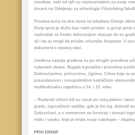
rezultate, neki od njih su reprezentativni za svoje v
docent na Odeljenju za arheologiju Filozofskog fakul
Privatna kuća na dva nivoa na lokalitetu Drenje otk
Donji sprat je služio kao radni prostor, a gornji sprat
nadvratak sa fresko dekoracijom ukazuje da su građan
ali i da su mogli da priušte vrhunske živopisce. U ov
dokument o srpskoj slavi.
Uređena naselja građena su po strogim pravilima ur
rudarskih okana. Bogata trgovačka i privredna sredi
Dubrovčanima, primorcima, Ugrima. Crkve koje su 
pravoslavnom i novopridošlom katoličkom stanovništ
multikulturalnu zajednicu u 14. i 15. veku.
– Rudarski cehovi bili su rasuti po celoj planini i tam
gradu, trgovačkom sedištu, gde je bio trg, delovali s
Dubrovčani, a s vremenom se formirao i domaći trgovač
nisku i visoku, koja je imala svoje rudokope – objašn
PRVI DINAR