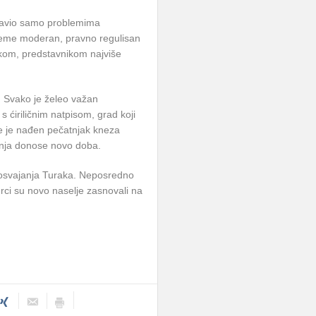
e bavio samo problemima
reme moderan, pravno regulisan
ikom, predstavnikom najviše
a. Svako je želeo važan
 ćiriličnim natpisom, grad koji
me je nađen pečatnjak kneza
anja donose novo doba.
osvajanja Turaka. Neposredno
ci su novo naselje zasnovali na