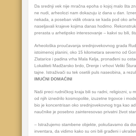
Da srednji vek nije mračna epoha o kojoj malo šta zna
ne nudi, arheolozi nam dokazuju iz dana u dan. Izne
nekada, a poseban vidik otvara se kada pod oko arhe
naseljavali krajeve kojima danas hodimo. Rekonstruk
prerasta u arhetipsko interesovanje – kakvi su bili, št
Arheološka proučavanja srednjovekovnog grada Rud
istoimenoj planini, oko 15 kilometara severno od Gor
Zlatarice i padina vrha Mala Kelja, pronađeni su osta
Lokaliteti Madžarsko brdo, Drenje i vrhovi Veliki Štur
tajne. Istraživači su tek osetili puls naseobina, a rezul
IMUĆNI DOMAĆINI
Naši preci rudničkog kraja bili su radni, religiozni, u 
od njih iznedrilo kosmopolite, izuzetne trgovce i mode
bio je koncentrisan oko srednjovekovnog trga kao adm
naučnike je posebno zainteresovao privatni život sta
– Istražujemo stambene objekte, pokušavamo da d
inventara, da vidimo kako su oni bili građeni i ukraš