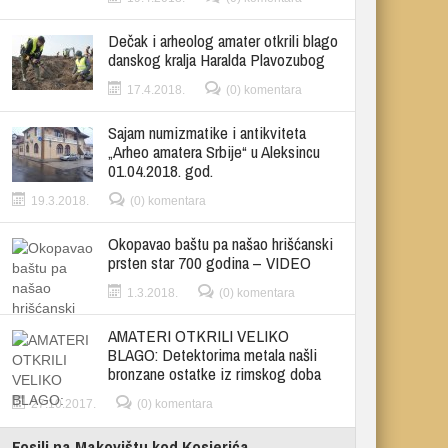
Dečak i arheolog amater otkrili blago
danskog kralja Haralda Plavozubog
17.4.2018.
(0) komentara
Sajam numizmatike i antikviteta
„Arheo amatera Srbije“ u Aleksincu
01.04.2018. god.
19.3.2018.
(0) komentara
Okopavao baštu pa našao hrišćanski
prsten star 700 godina – VIDEO
1.3.2018.
(0) komentara
AMATERI OTKRILI VELIKO
BLAGO: Detektorima metala našli
bronzane ostatke iz rimskog doba
27.10.2017.
(0) komentara
Fosili na Makovištu kod Kosjerića