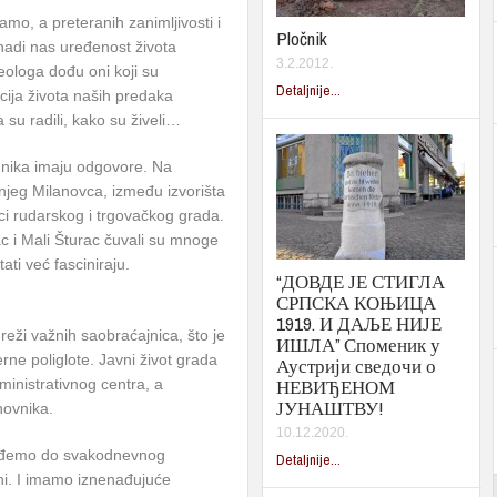
mo, a preteranih zanimljivosti i
Pločnik
nadi nas uređenost života
3.2.2012.
ologa dođu oni koji su
Detaljnije...
cija života naših predaka
a su radili, kako su živeli…
nika imaju odgovore. Na
njeg Milanovca, između izvorišta
ci rudarskog i trgovačkog grada.
ac i Mali Šturac čuvali su mnoge
tati već fasciniraju.
“ДОВДЕ ЈЕ СТИГЛА
СРПСКА КОЊИЦА
1919. И ДАЉЕ НИЈЕ
mreži važnih saobraćajnica, što je
ИШЛА” Споменик у
rne poliglote. Javni život grada
Аустрији сведочи о
НЕВИЂЕНОМ
inistrativnog centra, a
ЈУНАШТВУ!
novnika.
10.12.2020.
ođemo do svakodnevnog
Detaljnije...
eni. I imamo iznenađujuće