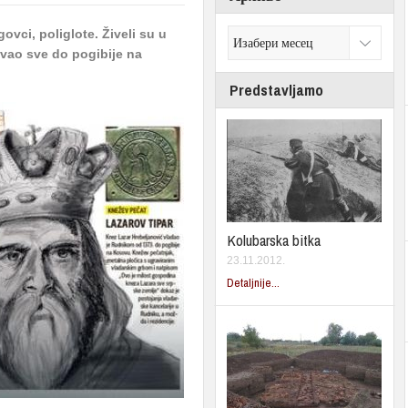
ovci, poliglote. Živeli su u
čuvao sve do pogibije na
Predstavljamo
Kolubarska bitka
23.11.2012.
Detaljnije...