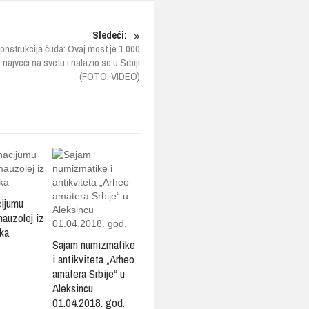
Sledeći:
onstrukcija čuda: Ovaj most je 1.000
 najveći na svetu i nalazio se u Srbiji
(FOTO, VIDEO)
cijumu
mauzolej iz
ka
Sajam numizmatike
i antikviteta „Arheo
amatera Srbije“ u
Aleksincu
01.04.2018. god.