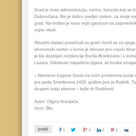
Grad je imao administraciju, carinu, konzula koji s
Dubrovčana. Bio je dobro uređen sistem, za svoje v
grad. Na tvrđavi je imao vojni garnizon sa zapovedn
vojne vlasti.
Aktuelni vladari posećivali su grad i borili se za njeg
ekonomski centar u kome je iskovan prvi srpski dinar s
je bio dostojan rezidencije Đurđa Brankovića i u ko
Lazara. Odolevao napadima Ugara, ali turska osvaj
– Nemamo tragove života na ovim prostorima posle 
pre pada Smedereva 1459. godine pao je Rudnik. Tur
drugom kraju planine – kaže dr Radičević.
Autor: Olgica Kravljača
Izvor: Blic
podeli
0
0
0
0