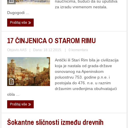
naučnicima, budući da su uputstva
za izradu vremenom nestala.
Dugogodi ...
Pročitaj više
17 ČINJENICA O STAROM RIMU
Objavio
AAS
|
Dana: 18.12.2015.
|
0 komentara
Antički ili Stari Rim bila je civilizacija
koja je nastala od grada-države
osnovanog na Apeninskom
poluostrvu 753. godine p.n.e. i
postojala do 476. n.e. u raznim
državnim uređenjima obuhvatajući
obla ...
Pročitaj više
Šokantne sličnosti između drevnih