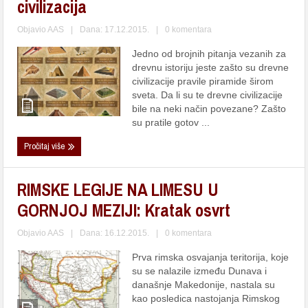
civilizacija
Objavio
AAS
|
Dana: 17.12.2015.
|
0 komentara
Jedno od brojnih pitanja vezanih za
drevnu istoriju jeste zašto su drevne
civilizacije pravile piramide širom
sveta. Da li su te drevne civilizacije
bile na neki način povezane? Zašto
su pratile gotov ...
Pročitaj više
RIMSKE LEGIJE NA LIMESU U
GORNJOJ MEZIJI: Kratak osvrt
Objavio
AAS
|
Dana: 16.12.2015.
|
0 komentara
Prva rimska osvajanja teritorija, koje
su se nalazile između Dunava i
današnje Makedonije, nastala su
kao posledica nastojanja Rimskog