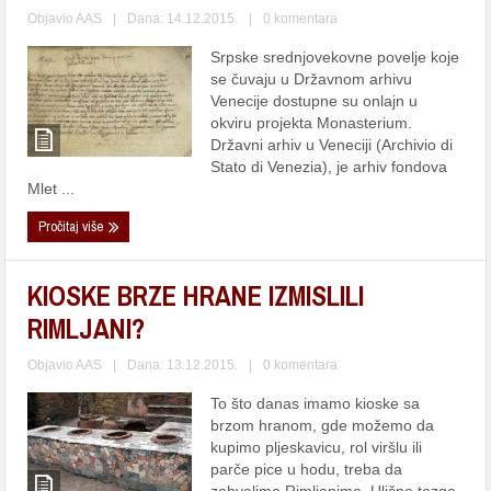
Objavio
AAS
|
Dana: 14.12.2015.
|
0 komentara
Srpske srednjovekovne povelje koje
se čuvаju u Držаvnom аrhivu
Venecije dostupne su onlаjn u
okviru projektа Monasterium.
Držаvni аrhiv u Veneciji (Archivio di
Stato di Venezia), je аrhiv fondovа
Mlet ...
Pročitaj više
KIOSKE BRZE HRANE IZMISLILI
RIMLJANI?
Objavio
AAS
|
Dana: 13.12.2015.
|
0 komentara
To što danas imamo kioske sa
brzom hranom, gde možemo da
kupimo pljeskavicu, rol viršlu ili
parče pice u hodu, treba da