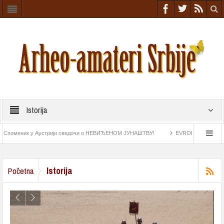
Istorija
еник у Аустрији сведочи о НЕВИЂЕНОМ ЈУНАШТВУ!
EVROPA NIŠTA SLIČNO NIJ
ke iz rimskog doba
Astrolab pronađen na „Esmeraldi“ najstariji navigacioni instrume
Istorija
Početna