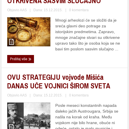
OTKRIVENA SASVIM SLUČAJNO
Objavio
AAS
|
Dana: 15.12.2015.
|
0 komentara
Mnogi arheolozi će se složiti da je
sreća glavni deo potrage za
istorijskim predmetima. Zapravo,
mnoge značajne stvari su otkrivene
upravo tako što je osoba koja se ne
bavi tim poslom sasvim slučajno ...
Pročitaj više
OVU STRATEGIJU vojvode Mišića
DANAS UČE VOJNICI ŠIROM SVETA
Objavio
AAS
|
Dana: 15.12.2015.
|
0 komentara
Posle meseci konstantnih napada
daleko jačih Austrougara, Srbija se
našla na korak od kraha. Među
vojskom nije bilo hrane, obuće ni
odeće, ostalo je malo municije i