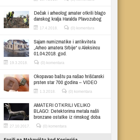
Dečak i arheolog amater otkrili blago
danskog kralja Haralda Plavozubog
17.4.2018.
(0) komentara
Sajam numizmatike i antikviteta
„Arheo amatera Srbije“ u Aleksincu
01.04.2018. god.
19.3.2018.
(0) komentara
Okopavao baštu pa našao hrišćanski
prsten star 700 godina – VIDEO
1.3.2018.
(0) komentara
AMATERI OTKRILI VELIKO
BLAGO: Detektorima metala našli
bronzane ostatke iz rimskog doba
27.10.2017.
(0) komentara
Fosili na Makovištu kod Kosjerića