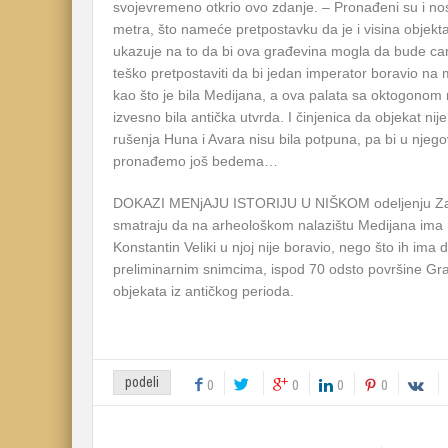
svojevremeno otkrio ovo zdanje. – Pronađeni su i nos
metra, što nameće pretpostavku da je i visina objekt
ukazuje na to da bi ova građevina mogla da bude car
teško pretpostaviti da bi jedan imperator boravio na m
kao što je bila Medijana, a ova palata sa oktogonom
izvesno bila antička utvrda. I činjenica da objekat ni
rušenja Huna i Avara nisu bila potpuna, pa bi u njeg
pronađemo još bedema…
DOKAZI MENjAJU ISTORIJU U NIŠKOM odeljenju Zav
smatraju da na arheološkom nalazištu Medijana ima
Konstantin Veliki u njoj nije boravio, nego što ih ima
preliminarnim snimcima, ispod 70 odsto površine Gra
objekata iz antičkog perioda.
podeli
0
0
0
0