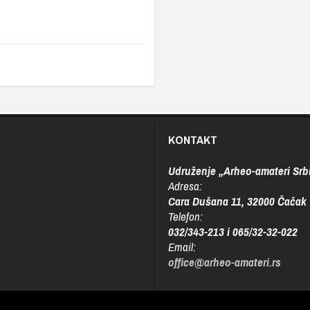
KONTAKT
Udruženje „Arheo-amateri Srbi
Adresa:
Cara Dušana 11, 32000 Čačak
Telefon:
032/343-213 i 065/32-32-022
Email:
office@arheo-amateri.rs