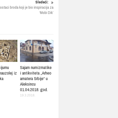
Sledeći:
staci broda koji je bio inspiracija za
‘Mobi Dik’
cijumu
Sajam numizmatike
mauzolej iz
i antikviteta „Arheo
ka
amatera Srbije“ u
Aleksincu
01.04.2018. god.
19.3.2018.