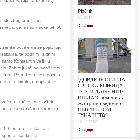
 konzervacija i prezentaciji
Pločnik
3.2.2012.
e, što zbog kradljivaca
Detaljnije...
ri metra,
danas
su visoke tek 60
 zemlje počele da se pojavljuju
freskama, te podnim i zidnim
 samo Konstantin Veliki u
nja. Zahvaljujući nekadašnjem
lture, Petru Petroviću, počelo
“ДОВДЕ ЈЕ СТИГЛА
kretom prekinuto, a objekat je –
СРПСКА КОЊИЦА
1919. И ДАЉЕ НИЈЕ
ИШЛА” Споменик у
eća u priličnoj meri ošteti
Аустрији сведочи о
НЕВИЂЕНОМ
deponija: za odbačene karoserije
ЈУНАШТВУ!
10.12.2020.
ug 80 metara – ističe Toni
Detaljnije...
 spomenika, koji je