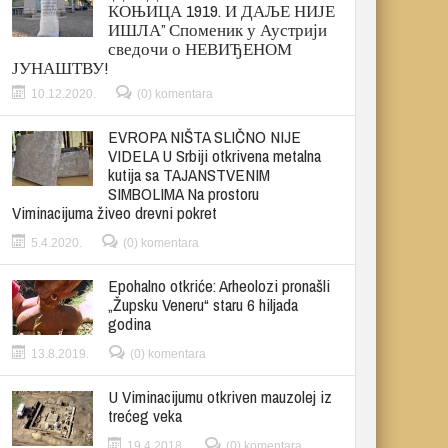
КОЊИЦА 1919. И ДАЉЕ НИЈЕ
ИШЛА” Споменик у Аустрији
сведочи о НЕВИЂЕНОМ
ЈУНАШТВУ!
10.12.2020.
(0) komentara
EVROPA NIŠTA SLIČNO NIJE
VIDELA U Srbiji otkrivena metalna
kutija sa TAJANSTVENIM
SIMBOLIMA Na prostoru
Viminacijuma živeo drevni pokret
5.4.2020.
(0) komentara
Epohalno otkriće: Arheolozi pronašli
„Župsku Veneru“ staru 6 hiljada
godina
13.8.2019.
(0) komentara
U Viminacijumu otkriven mauzolej iz
trećeg veka
19.4.2018.
(0) komentara