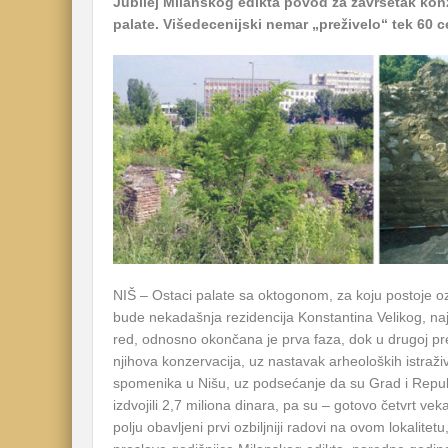
Jubilej Milanskog edikta povod za završetak kon
palate. Višedecenijski nemar „preživelo“ tek 60 
NIŠ – Ostaci palate sa oktogonom, za koju postoje ozb
bude nekadašnja rezidencija Konstantina Velikog, na
red, odnosno okončana je prva faza, dok u drugoj pre
njihova konzervacija, uz nastavak arheoloških istraži
spomenika u Nišu, uz podsećanje da su Grad i Repu
izdvojili 2,7 miliona dinara, pa su – gotovo četvrt v
polju obavljeni prvi ozbiljniji radovi na ovom lokalite