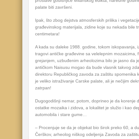
proslave godišnjice Milanskog edikta, naredne godine,
palate biti završeni.
Ipak, što zbog dejstva atmosferskih prilika i vegetacij
građevinskog materijala, zidine koje su nekada bile t
centimetara!
A kada su daleke 1988. godine, tokom iskopavanja, iz
tragovi antičke građevine sa velelepnim mozaicima, 
grejanjem, uzbuđenim arheolozima bilo je jasno da je
antičkom Naisusu mogao da bude vlasnik takvog zda
direktoru Republičkog zavoda za zaštitu spomenika ku
je veliko istraživanje Carske palate, ali je nečijim de
zatrpan!
Dugogodišnji nemar, potom, doprineo je da korenje drv
ostatke mozaika i zidova, a lokalitet je služio i kao 
automobila i stare gume…
– Procenjuje se da je objekat bio širok preko 60, a d
Čerškov, arheolog niškog odeljenja Zavoda za zaštitu