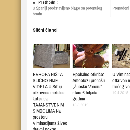
Prethodni:
U Španiji predstavljeno blago sa potonulog
Pronađeni o
broda
Slični članci
EVROPA NIŠTA
Epohalno otkriće:
U Vimina
SLIČNO NIJE
Arheolozi pronašli
otkriven 
VIDELA U Srbiji
„Župsku Veneru“
trećeg ve
otkrivena metalna
staru 6 hiljada
19.4.2018.
kutija sa
godina
TAJANSTVENIM
13.8.2019.
SIMBOLIMA Na
prostoru
Viminacijuma živeo
drevni pokret