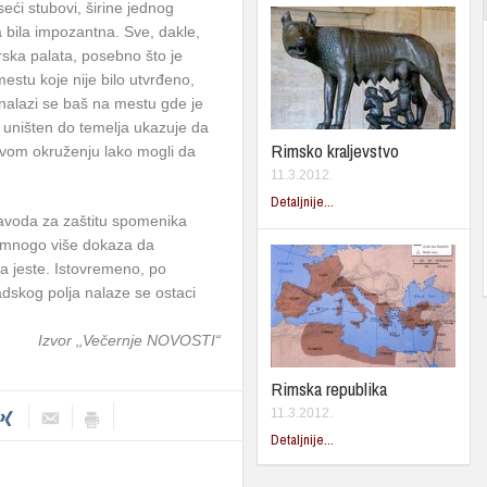
eći stubovi, širine jednog
a bila impozantna. Sve, dakle,
ska palata, posebno što je
estu koje nije bilo utvrđeno,
 nalazi se baš na mestu gde je
je uništen do temelja ukazuje da
Rimsko kraljevstvo
ovom okruženju lako mogli da
11.3.2012.
Detaljnije...
oda za zaštitu spomenika
 mnogo više dokaza da
 da jeste. Istovremeno, po
dskog polja nalaze se ostaci
Izvor ‚‚Večernje NOVOSTI“
Rimska republika
11.3.2012.
Detaljnije...