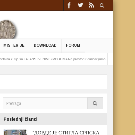
MISTERIJE
DOWNLOAD
FORUM
tija sa TAJANSTVENIM SIMBOLIMA Na prostoru Viminacijuma živeo drevni pokret
E
Poslednji članci
“ДОВДЕ ЈЕ СТИГЛА СРПСКА