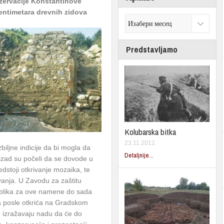
zervacije Konstantinove
centimetara drevnih zidova
Predstavljamo
Kolubarska bitka
23.11.2012.
iljne indicije da bi mogla da
Detaljnije...
jzad su počeli da se dovode u
dstoji otkrivanje mozaika, te
vanja. U Zavodu za zaštitu
blika za ove namene do sada
eka posle otkrića na Gradskom
tu, izražavaju nadu da će do