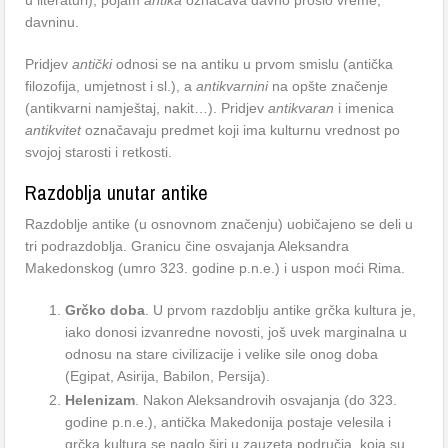
u literaturi), pojam
antika
označava davno prošlo vreme,
davninu.
Pridjev
antički
odnosi se na antiku u prvom smislu (antička
filozofija, umjetnost i sl.), a
antikvarnini
na opšte značenje
(antikvarni namještaj, nakit…). Pridjev
antikvaran
i imenica
antikvitet
označavaju predmet koji ima kulturnu vrednost po
svojoj starosti i retkosti.
Razdoblja unutar antike
Razdoblje antike (u osnovnom značenju) uobičajeno se deli u
tri podrazdoblja. Granicu čine osvajanja Aleksandra
Makedonskog (umro 323. godine p.n.e.) i uspon moći Rima.
Grčko doba
. U prvom razdoblju antike grčka kultura je,
iako donosi izvanredne novosti, još uvek marginalna u
odnosu na stare civilizacije i velike sile onog doba
(Egipat, Asirija, Babilon, Persija).
Helenizam
. Nakon Aleksandrovih osvajanja (do 323.
godine p.n.e.), antička Makedonija postaje velesila i
grčka kultura se naglo širi u zauzeta područja, koja su