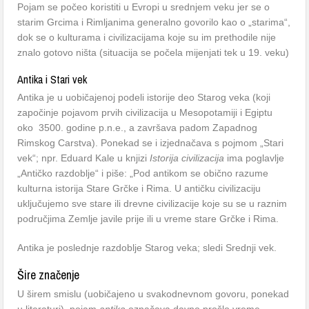
Pojam se počeo koristiti u Evropi u srednjem veku jer se o
starim Grcima i Rimljanima generalno govorilo kao o „starima“,
dok se o kulturama i civilizacijama koje su im prethodile nije
znalo gotovo ništa (situacija se počela mijenjati tek u 19. veku)
Antika i Stari vek
Antika je u uobičajenoj podeli istorije deo Starog veka (koji
započinje pojavom prvih civilizacija u Mesopotamiji i Egiptu
oko 3500. godine p.n.e., a završava padom Zapadnog
Rimskog Carstva). Ponekad se i izjednačava s pojmom „Stari
vek“; npr. Eduard Kale u knjizi
Istorija civilizacija
ima poglavlje
„Antičko razdoblje“ i piše: „Pod antikom se obično razume
kulturna istorija Stare Grčke i Rima. U antičku civilizaciju
uključujemo sve stare ili drevne civilizacije koje su se u raznim
područjima Zemlje javile prije ili u vreme stare Grčke i Rima.
Antika je poslednje razdoblje Starog veka; sledi Srednji vek.
Šire značenje
U širem smislu (uobičajeno u svakodnevnom govoru, ponekad