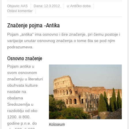
Objavio:
AAS
Dana:
12.3.2012.
u:
Antičko doba
Ostavi komentar
Značenje pojma -Antika
Pojam „antika“ ima osnovno i šire značenje, pri čemu postoje i
varijacije unutar osnovnog značenja o tome šta se pod njim
podrazumeva.
Osnovno značenje
Pojam
antika
u
svom osnovnom
značenju u literaturi
obuhvata kulture
nastale na
obalama
Sredozemlja u
razdoblju od oko
1200. ili 800.
godine p.n.e. do
Koloseum