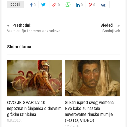
podeli
0
0
0
0
Prethodni:
Sledeći:
Vrste oružja i opreme kroz vekove
Srednji vek
Slični članci
OVO JE SPARTA: 10
Slikari ispred svog vremena:
nepoznatih činjenica o drevnim
Evo kako su nastale
grčkim ratnicima
neverovatne rimske mumije
(FOTO, VIDEO)
8.8.2016.
12.7.2016.