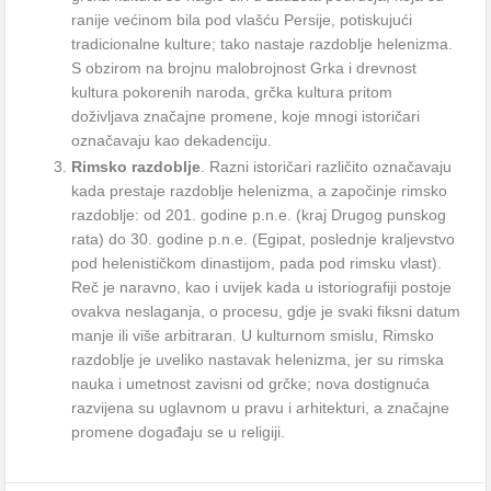
ranije većinom bila pod vlašću Persije, potiskujući
tradicionalne kulture; tako nastaje razdoblje helenizma.
S obzirom na brojnu malobrojnost Grka i drevnost
kultura pokorenih naroda, grčka kultura pritom
doživljava značajne promene, koje mnogi istoričari
označavaju kao dekadenciju.
Rimsko razdoblje
. Razni istoričari različito označavaju
kada prestaje razdoblje helenizma, a započinje rimsko
razdoblje: od 201. godine p.n.e. (kraj Drugog punskog
rata) do 30. godine p.n.e. (Egipat, poslednje kraljevstvo
pod helenističkom dinastijom, pada pod rimsku vlast).
Reč je naravno, kao i uvijek kada u istoriografiji postoje
ovakva neslaganja, o procesu, gdje je svaki fiksni datum
manje ili više arbitraran. U kulturnom smislu, Rimsko
razdoblje je uveliko nastavak helenizma, jer su rimska
nauka i umetnost zavisni od grčke; nova dostignuća
razvijena su uglavnom u pravu i arhitekturi, a značajne
promene događaju se u religiji.