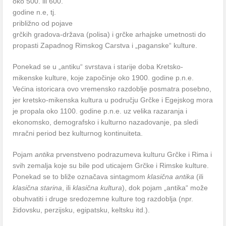
oko 500. ili 600.
godine n.e, tj.
približno od pojave
grčkih gradova-država (polisa) i grčke arhajske umetnosti do
propasti Zapadnog Rimskog Carstva i „paganske“ kulture.
Ponekad se u „antiku“ svrstava i starije doba Kretsko-
mikenske kulture, koje započinje oko 1900. godine p.n.e.
Većina istoricara ovo vremensko razdoblje posmatra posebno,
jer kretsko-mikenska kultura u području Grčke i Egejskog mora
je propala oko 1100. godine p.n.e. uz velika razaranja i
ekonomsko, demografsko i kulturno nazadovanje, pa sledi
mračni period bez kulturnog kontinuiteta.
Pojam
antika
prvenstveno podrazumeva kulturu Grčke i Rima i
svih zemalja koje su bile pod uticajem Grčke i Rimske kulture.
Ponekad se to bliže označava sintagmom
klasična antika
(ili
klasična starina
, ili
klasična kultura
), dok pojam „antika“ može
obuhvatiti i druge sredozemne kulture tog razdoblja (npr.
židovsku, perzijsku, egipatsku, keltsku itd.).