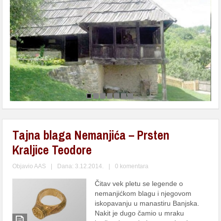
Tajna blaga Nemanjića – Prsten
Kraljice Teodore
Objavio
AAS
|
Dana: 3.12.2014.
|
0 komentara
Čitav vek pletu se legende o
nemanjićkom blagu i njegovom
iskopavanju u manastiru Banjska.
Nakit je dugo čamio u mraku