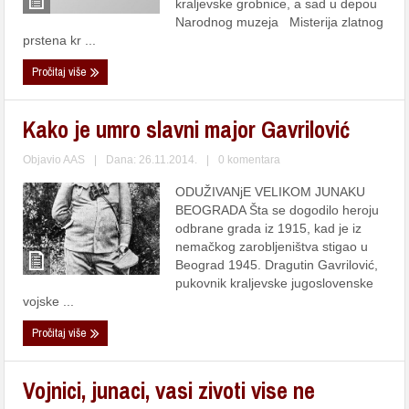
kraljevske grobnice, a sad u depou
Narodnog muzeja Misterijа zlаtnog
prstenа kr ...
Pročitaj više
Kako je umro slavni major Gavrilović
Objavio
AAS
|
Dana: 26.11.2014.
|
0 komentara
ODUŽIVANjE VELIKOM JUNAKU
BEOGRADA Šta se dogodilo heroju
odbrane grada iz 1915, kad je iz
nemačkog zarobljeništva stigao u
Beograd 1945. Dragutin Gavrilović,
pukovnik kraljevske jugoslovenske
vojske ...
Pročitaj više
Vojnici, junaci, vasi zivoti vise ne