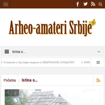
Istina o…
поменик у Аустрији сведочи о НЕВИЂЕНОМ ЈУНАШТВУ!
EVROPA NIŠTA SLIČNO 
tatke iz rimskog doba
Astrolab pronađen na „Esmeraldi“ najstariji navigacioni instr
Istina o...
Početna