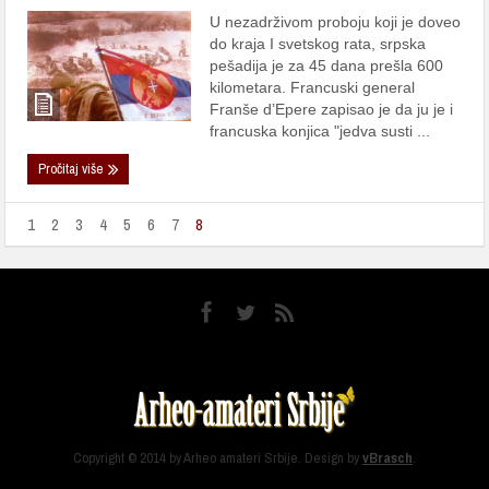
U nezadrživom proboju koji je doveo
do kraja I svetskog rata, srpska
pešadija je za 45 dana prešla 600
kilometara. Francuski general
Franše d’Epere zapisao je da ju je i
francuska konjica "jedva susti ...
Pročitaj više
1
2
3
4
5
6
7
8
Copyright © 2014 by Arheo amateri Srbije. Design by
vBrasch
.