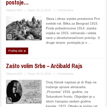
postoje…
Objavio
AAS
|
Dana: 26.11.2014.
|
0 komentara
Slava i obraz srpske prestonice Prvi
svetski rat: Bitka za Beograd 1915.
Posle pobedonosne 1914, srpska
vojska se 1915, odmarala i vidala
rane u devetomesečnom primirju. S
druge strane, postojala je o ...
Pročitaj više
Zašto volim Srbe – Arčibald Rajs
Objavio
AAS
|
Dana: 26.11.2014.
|
0 komentara
Ovaj članak napisao je dr Rajs na
traženje uprave almanaha
„Prosveta“ 1916. godine, na
Solunskom frontu. Objavljen je u
istom časopisu sedam godina
kasnije, 1923. Otkako je počeo rat