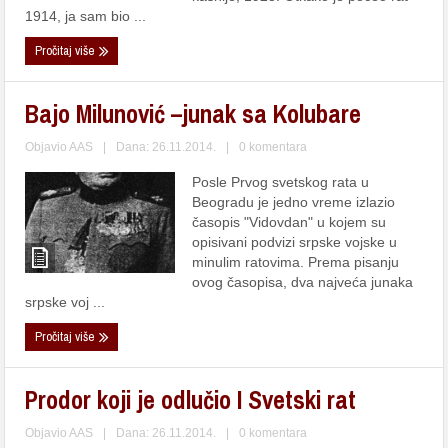
1914, ja sam bio ...
Pročitaj više
Bajo Milunović –junak sa Kolubare
Objavio
AAS
|
Dana: 26.11.2014.
|
0 komentara
Posle Prvog svetskog rata u
Beogradu je jedno vreme izlazio
časopis "Vidovdan" u kojem su
opisivani podvizi srpske vojske u
minulim ratovima. Prema pisanju
ovog časopisa, dva najveća junaka
srpske voj ...
Pročitaj više
Prodor koji je odlučio I Svetski rat
Objavio
AAS
|
Dana: 26.11.2014.
|
0 komentara