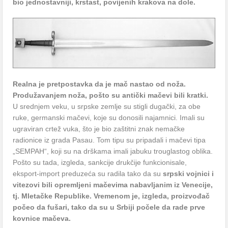
bio jednostavniji, krstast, povijenih krakova na dole.
Realna je pretpostavka da je mač nastao od noža.
Produžavanjem noža, pošto su antički mačevi bili kratki.
U srednjem veku, u srpske zemlje su stigli dugački, za obe
ruke, germanski mačevi, koje su donosili najamnici. Imali su
ugraviran crtež vuka, što je bio zaštitni znak nemačke
radionice iz grada Pasau. Tom tipu su pripadali i mačevi tipa
„SEMPAH“, koji su na drškama imali jabuku trouglastog oblika.
Pošto su tada, izgleda, sankcije drukčije funkcionisale,
eksport-import preduzeća su radila tako da su
srpski vojnici i
vitezovi bili opremljeni mačevima nabavljanim iz Venecije,
tj. Mletačke Republike. Vremenom je, izgleda, proizvođač
počeo da fušari, tako da su u Srbiji počele da rade prve
kovnice mačeva.