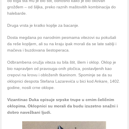
od toga šta mu je bio štit, odnosno kako je bio okovan
grožđem – od šiljka, preko raznih maštovitih kombinacija do
halebarde.
Druga vrsta je kratko koplje za bacanje.
Dosta megdana po narodnim pesmama vitezovi su pokušali
da reše kopljem, ali su na kraju ipak morali da se late sablji i
mačeva i buzdovana šestoperaca.
Odbrambena oružja viteza su bila štit, šlem i oklop. Oklop je
bio napravljen od pravouga-onih pločica, postavljenih kao
crepovi na krovu i obloženih tkaninom. Spominje se da su
oklopnici despota Stefana Lazarevića u bici kod Ankare, 1402.
godine, nosili crne oklope.
Vizantinac Duka opisuje srpske trupe u crnim čeličnim
oklopima. Oklopnici su morali da budu izuzetno snažni i
dobro navežbani ljudi.