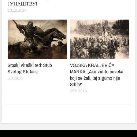
ЈУНАШТВУ!
10.12.2020.
Srpski viteški red: Stub
VOJSKA KRALJEVIĆA
Svetog Stefana
MARKA: „Ako vidite čoveka
koji se žali, taj sigurno nije
5.8.2016.
Srbin!“
25.6.2016.