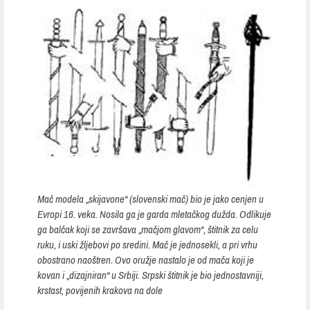
Mač modela „skijavone“ (slovenski mač) bio je jako cenjen u
Evropi 16. veka. Nosila ga je garda mletačkog dužda. Odlikuje
ga balčak koji se završava „mačjom glavom“, štitnik za celu
ruku, i uski žljebovi po sredini. Mač je jednosekli, a pri vrhu
obostrano naoštren. Ovo oružje nastalo je od mača koji je
kovan i „dizajniran“ u Srbiji. Srpski štitnik je bio jednostavniji,
krstast, povijenih krakova na dole