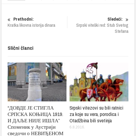
Prethodni:
Sledeći:
Kratka likovna istorija dinara
Srpski viteški red: Stub Svetog
Stefana
Slični članci
“ДОВДЕ ЈЕ СТИГЛА
Srpski vitezovi su bili ratnici
СРПСКА КОЊИЦА 1919.
za koje su vera, porodica i
И ДАЉЕ НИЈЕ ИШЛА”
Otadžbina bili svetinja
Споменик у Аустрији
6.8.2016.
сведочи о НЕВИЂЕНОМ