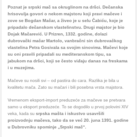
Poznat je srpski mač sa okruglinom na dršci. Dečanska
hrisovulja govori o nekom majstoru koji pravi mačeve i
zove se Bogdan Mačar, a živeo je u selu Čabiću, koje je
pripadalo dečanskom vlastelinstvu. Drugi majstor je bio
Dojak Mačarević. U Prizren, 1332. godine, dolazi
dubrovački mačar Martolo, vanbračni sin dubrovačkog
vlastelina Petra Gosivala sa svojim sinovima. Mačevi koje
su oni pravili pripadali su mediteranskom tipu, sa
jabukom na dršci, koji se često viđaju danas na freskama
i u muzejima.
Mačeve su nosili svi – od pastira do cara. Razlika je bila u
kvalitetu mača. Zato su mačari i bili posebna vrsta majstora.
Vremenom eksport-import preduzeće za mačeve se pretvara
samo u eksport preduzeće. To se dogodilo u prvoj polovini XIV
veka, kada su
srpska mašta i iskustvo usavršili
proizvodnju mačeva, tako da se već 20. juna 1391. godine
u Dubrovniku spominje „Srpski mač“.