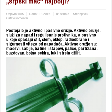
„srpski mač“ najbolji?
Objavio:
AAS
Dana:
1.8.2016.
u:
Istina o...
,
Srednji vek
Ostavi komentar
Postojalo je aktivno i pasivno oružje. Aktivno oružje,
služi za napad i regulisanje protivnika, a pasivno
u koje spadaju štit, šlem, oklop, radiodbrane i
sigurnosti viteza od napadača. Aktivno oružje su:
mačevi, sablje, batine i štapovi, palice, partizana,
buzdovan, bojna sekira, luk i strela džilit.