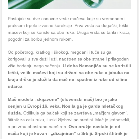
Postojale su dve osnovne vrste mačeva koje su vremenom i
praksom trpele izvesne korekcije. Prva vrsta su dugački, teški
mačevi koji se koriste sa obe ruke. Druga vrsta su tanki i kraći,
pogodni za borbu jednom rukom.
Od početnog, kratkog i širokog, megdani i tuče su ga
korigovali u sve duži i uži, naoštren sa obe strane i prilagođen
više bodenju nego sečenju.
U doba Nemanjića su se koristili
teški, veliki mačevi koji su držani sa obe ruke a jabuka na
kraju drške je služila da mač ne ispadne iz ruke od siline
udarca.
Mač modela „skijavone“ (slovenski mač) bio je jako
cenjen u Evropi 16. veka. Nosila ga je garda mletačkog
dužda.
Odlikuje ga balčak koji se završava „mačjom glavom“,
štitnik za celu ruku, i uski žljebovi po sredini. Mač je jednosekli,
a pri vrhu obostrano naoštren.
Ovo oružje nastalo je od
mača koji je kovan i „dizajniran“ u Srbiji. Srpski štitnik je