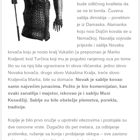
bude odličnog kvaliteta da
se ne bi lomila. Čuvena
sablja dimiskija – poreklom
je iz Damaska. Alamanka
koju nosi Dojčin kovala se u
Nemačkoj. Navalija vojvode
prijezde i sablja Novaka
kovača koju je nosio kralj Vukašin (a prepoznao je Marko
Kraljević kod Turčina koji mu je pogubio ranjenog oca po tome
što su na njoj bila ugravirana tri slova rišćanska: jedno slovo
Novaka kovača, drugo slovo Vukašina Kralja, treće slovo
Kraljevića Marka, bile su domaće.
Novak je sablje kovao
samo najvećim junacima. Pošto je bio komercijalan, kao
svaki zanatlija i majstor, iskovao je i sablju Musi
Kesedžiji. Sablje su bile obeležje plemstva, porekla,
tradicije.
Koplje je bilo prvo oružje u upotrebi vitezovima i postojale su
dve osnovne vrste. Dugačko do pet metara, za odbijanje
protivnika, rušenje sa konja i probijanje oklopa – sve zavisno