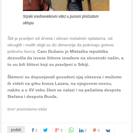
Srpski srednevekovni vitez u punom pločastom
oklopu
Štit je pravljen od drveta i okivan metalnim oplatama, od
okruglih i malih stigli su do dimenzija da pokrivaju gotovo
polovinu borca.
Caru Dušanu je Mletačka republika
dozvolila da izveze štitove izrađene na slovenski način, a
to su bili štitovi koji su pravljeni u Srbiji.
Šlemovi su dopunjavali gvozdeni sjaj vitezova i možemo
ih videti na grbu kneza Lazara, na njegovom novcu,
nakitu a u XV veku šlem se nalazi i na pečatima despota
Stefana i despota Đurđa.
Izvor: pravoslavna-srbija
podeli
0
0
0
0