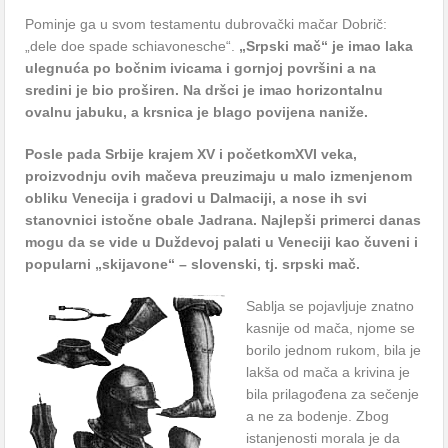
Pominje ga u svom testamentu dubrovački mačar Dobrič:
„dele doe spade schiavonesche“.
„Srpski mač“ je imao laka
ulegnuća po bočnim ivicama i gornjoj površini a na
sredini je bio proširen. Na dršci je imao horizontalnu
ovalnu jabuku, a krsnica je blago povijena naniže.
Posle pada Srbije krajem XV i početkomXVI veka,
proizvodnju ovih mačeva preuzimaju u malo izmenjenom
obliku Venecija i gradovi u Dalmaciji, a nose ih svi
stanovnici istočne obale Jadrana.
Najlepši primerci danas
mogu da se vide u Duždevoj palati u Veneciji kao čuveni i
popularni „skijavone“ – slovenski, tj. srpski mač.
Sablja se pojavljuje znatno
kasnije od mača, njome se
borilo jednom rukom, bila je
lakša od mača a krivina je
bila prilagođena za sečenje
a ne za bodenje. Zbog
istanjenosti morala je da