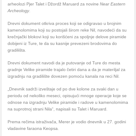
arheolozi Pjer Talet i Džordž Maruard za novine
Near Eastern
Archeology
.
Drevni dokument otkriva proces koji se odigravao u brojnim
kamenolomima koji su postojali širom reke Nil, navodeći da su
krečnjački blokovi koji su korišćeni za spoljnje delove piramide
dobijeni iz Ture, te da su kasnije prevezeni brodovima do
gradilišta.
Drevni dokument navodi da je putovanje od Ture do mesta
gradnje Velike piramide trajalo četiri dana a da je materiljal za
izgradnju na gradilište dovezen pomoću kanala na reci Nil.
„Dnevnik sadrži izveštaje od po dve kolone za svaki dan u
periodu od nekoliko meseci, opisujući mnoge operacje koje se
odnose na izgradnju Velike piramide i radove u kamenolomima
na suprotnoj strani Nila“, napisali su Talet i Maruard.
Prema rečima istraživača, Merer je vodio dnevnik u 27. godini
vladavine faraona Keopsa.