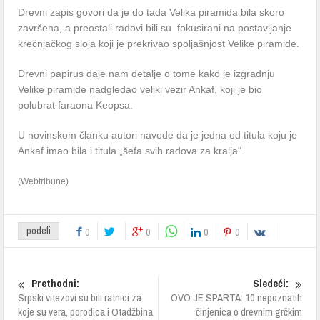
Drevni zapis govori da je do tada Velika piramida bila skoro
završena, a preostali radovi bili su fokusirani na postavljanje
krečnjačkog sloja koji je prekrivao spoljašnjost Velike piramide.
Drevni papirus daje nam detalje o tome kako je izgradnju
Velike piramide nadgledao veliki vezir Ankaf, koji je bio
polubrat faraona Keopsa.
U novinskom članku autori navode da je jedna od titula koju je
Ankaf imao bila i titula „šefa svih radova za kralja“.
(Webtribune)
podeli
0
0
0
0
Prethodni:
Sledeći:
Srpski vitezovi su bili ratnici za
OVO JE SPARTA: 10 nepoznatih
koje su vera, porodica i Otadžbina
činjenica o drevnim grčkim