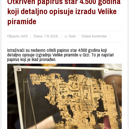
Otkriven papirus star 4.500 godina
koji detaljno opisuje izradu Velike
piramide
Objavio:
AAS
Dana:
7.8.2016.
u:
Svet
Ostavi komentar
Istraživači su nedavno otkrili papirus star 4.500 godina koji
detaljno opisuje izgradnju Velike piramide u Gizi. To je najstari
papirus koji je ikad pronađen.