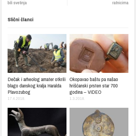
bili svetinja
ratnicima
Slični članci
Dečak i arheolog amater otkrili
Okopavao baštu pa našao
blago danskog kralja Haralda
hrišćanski prsten star 700
Plavozubog
godina – VIDEO
17.4.2018.
1.3.2018.