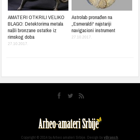
AMATERI OTKRILI VELIKO
Astrolab pronađen na
BLAGO: Detektorima metala
„Esmeraldi“ najstariji
našli bronzane ostatke iz
navigacioni instrument
rimskog doba
27.10.2017.
27.10.2017.
Copyright © 2014 by Arheo amateri Srbije. Design by
vBrasch
.