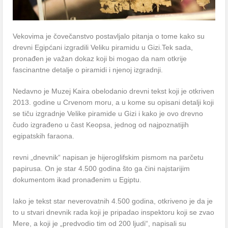
Vekovima je čovečanstvo postavljalo pitanja o tome kako su
drevni Egipćani izgradili Veliku piramidu u Gizi.Tek sada,
pronađen je važan dokaz koji bi mogao da nam otkrije
fascinantne detalje o piramidi i njenoj izgradnji.
Nedavno je Muzej Kaira obelodanio drevni tekst koji je otkriven
2013. godine u Crvenom moru, a u kome su opisani detalji koji
se tiču izgradnje Velike piramide u Gizi i kako je ovo drevno
čudo izgrađeno u čast Keopsa, jednog od najpoznatijih
egipatskih faraona.
revni „dnevnik“ napisan je hijeroglifskim pismom na parčetu
papirusa. On je star 4.500 godina što ga čini najstarijim
dokumentom ikad pronađenim u Egiptu.
Iako je tekst star neverovatnih 4.500 godina, otkriveno je da je
to u stvari dnevnik rada koji je pripadao inspektoru koji se zvao
Mere, a koji je „predvodio tim od 200 ljudi“, napisali su