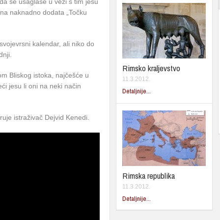
da se usaglase u vezi s tim jesu
 je ona naknadno dodata „Točku
vojevrsni kalendar, ali niko do
nji.
Rimsko kraljevstvo
m Bliskog istoka, najčešće u
11.3.2012.
ći jesu li oni na neki način
Detaljnije...
eruje istraživač Dejvid Kenedi.
Rimska republika
11.3.2012.
Detaljnije...