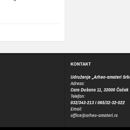
.
KONTAKT
Udruženje „Arheo-amateri Srbi
Adresa:
Cara Dušana 11, 32000 Čačak
Telefon:
032/343-213 i 065/32-32-022
Email:
office@arheo-amateri.rs