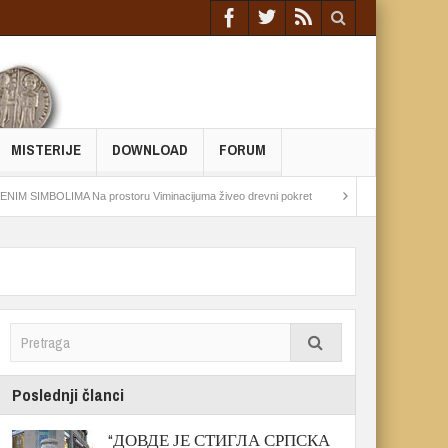
MISTERIJE
DOWNLOAD
FORUM
LIMA Na prostoru Viminacijuma živeo drevni pokret
Epohalno otkriće: Arheolozi pr
Poslednji članci
“ДОВДЕ ЈЕ СТИГЛА СРПСКА