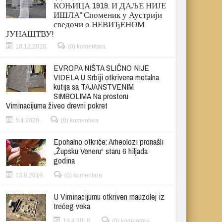
КОЊИЦА 1919. И ДАЉЕ НИЈЕ
ИШЛА” Споменик у Аустрији
сведочи о НЕВИЂЕНОМ
ЈУНАШТВУ!
10.12.2020.
(0) komentara
EVROPA NIŠTA SLIČNO NIJE
VIDELA U Srbiji otkrivena metalna
kutija sa TAJANSTVENIM
SIMBOLIMA Na prostoru
Viminacijuma živeo drevni pokret
5.4.2020.
(0) komentara
Epohalno otkriće: Arheolozi pronašli
„Župsku Veneru“ staru 6 hiljada
godina
13.8.2019.
(0) komentara
U Viminacijumu otkriven mauzolej iz
trećeg veka
19.4.2018.
(0) komentara