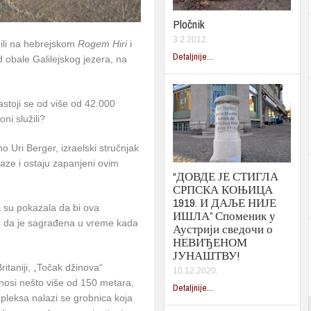
Pločnik
3.2.2012.
 ili na hebrejskom
Rogem Hiri
i
Detaljnije...
d obale Galilejskog jezera, na
stoji se od više od 42.000
ni služili?
 Uri Berger, izraelski stručnjak
laze i ostaju zapanjeni ovim
“ДОВДЕ ЈЕ СТИГЛА
СРПСКА КОЊИЦА
1919. И ДАЉЕ НИЈЕ
ja su pokazala da bi ova
ИШЛА” Споменик у
no da je sagrađena u vreme kada
Аустрији сведочи о
НЕВИЂЕНОМ
ЈУНАШТВУ!
itaniji, „Točak džinova“
10.12.2020.
nosi nešto više od 150 metara,
Detaljnije...
pleksa nalazi se grobnica koja