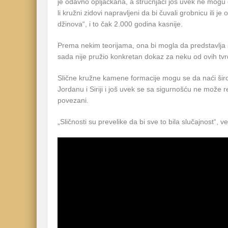
je odavno opljačkana, a stručnjaci još uvek ne mogu 
li kružni zidovi napravljeni da bi čuvali grobnicu ili
džinova“, i to čak 2.000 godina kasnije.
Prema nekim teorijama, ona bi mogla da predstavlja s
sada nije pružio konkretan dokaz za neku od ovih tvrd
Slične kružne kamene formacije mogu se da naći širo
Jordanu i Siriji i još uvek se sa sigurnošću ne može re
povezani.
„Sličnosti su prevelike da bi sve to bila slučajnost“, v