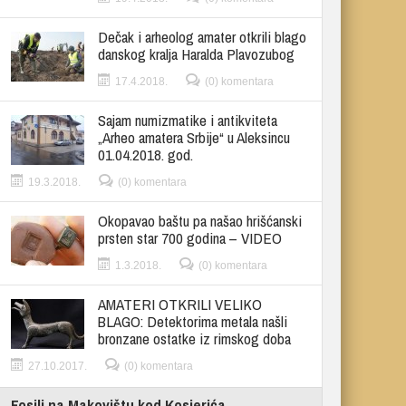
Dečak i arheolog amater otkrili blago
danskog kralja Haralda Plavozubog
17.4.2018.
(0) komentara
Sajam numizmatike i antikviteta
„Arheo amatera Srbije“ u Aleksincu
01.04.2018. god.
19.3.2018.
(0) komentara
Okopavao baštu pa našao hrišćanski
prsten star 700 godina – VIDEO
1.3.2018.
(0) komentara
AMATERI OTKRILI VELIKO
BLAGO: Detektorima metala našli
bronzane ostatke iz rimskog doba
27.10.2017.
(0) komentara
Fosili na Makovištu kod Kosjerića