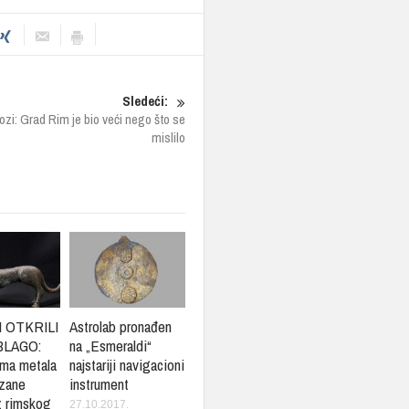
Sledeći:
ozi: Grad Rim je bio veći nego što se
mislilo
 OTKRILI
Astrolab pronađen
BLAGO:
na „Esmeraldi“
ima metala
najstariji navigacioni
nzane
instrument
z rimskog
27.10.2017.