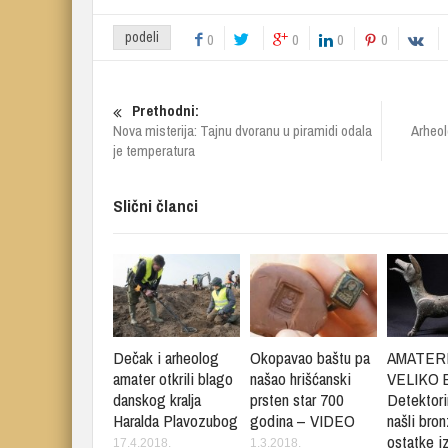
podeli
0
0
0
0
Prethodni:
Nova misterija: Tajnu dvoranu u piramidi odala
Arheol
je temperatura
Slični članci
Dečak i arheolog
Okopavao baštu pa
AMATERI
amater otkrili blago
našao hrišćanski
VELIKO 
danskog kralja
prsten star 700
Detektor
Haralda Plavozubog
godina – VIDEO
našli bro
ostatke i
17.4.2018.
1.3.2018.