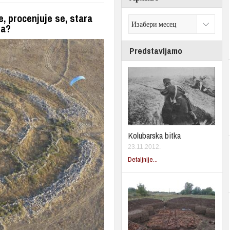
, procenjuje se, stara
na?
Predstavljamo
Kolubarska bitka
23.11.2012.
Detaljnije...