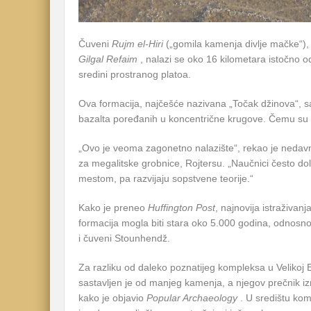
Čuveni
Rujm el-Hiri
(„gomila kamenja divlje mačke“),
Gilgal Refaim
, nalazi se oko 16 kilometara istočno o
sredini prostranog platoa.
Ova formacija, najčešće nazivana „Točak džinova“, sa
bazalta poređanih u koncentrične krugove. Čemu su o
„Ovo je veoma zagonetno nalazište“, rekao je nedavno
za megalitske grobnice, Rojtersu. „Naučnici često do
mestom, pa razvijaju sopstvene teorije.“
Kako je preneo
Huffington Post
, najnovija istraživan
formacija mogla biti stara oko 5.000 godina, odnos
i čuveni Stounhendž.
Za razliku od daleko poznatijeg kompleksa u Velikoj Br
sastavljen je od manjeg kamenja, a njegov prečnik iz
kako je objavio
Popular Archaeology
. U središtu kom