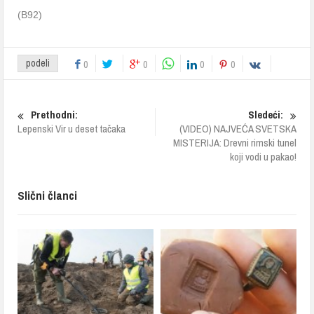
(B92)
podeli
0
0
0
0
Prethodni:
Sledeći:
Lepenski Vir u deset tačaka
(VIDEO) NAJVEĆA SVETSKA
MISTERIJA: Drevni rimski tunel
koji vodi u pakao!
Slični članci