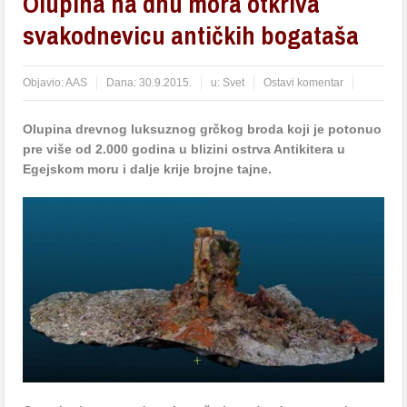
Olupina na dnu mora otkriva
svakodnevicu antičkih bogataša
Objavio:
AAS
Dana:
30.9.2015.
u:
Svet
Ostavi komentar
Olupina drevnog luksuznog grčkog broda koji je potonuo
pre više od 2.000 godina u blizini ostrva Antikitera u
Egejskom moru i dalje krije brojne tajne.