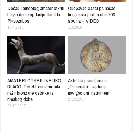
Dečak i arheolog amater otkrili
Okopavao baštu pa našao
blago danskog kralja Haralda
hrišćanski prsten star 700
Plavozubog
godina – VIDEO
17.4.2018.
1.3.2018.
AMATERI OTKRILI VELIKO
Astrolab pronađen na
BLAGO: Detektorima metala
„Esmeraldi“ najstariji
našli bronzane ostatke iz
navigacioni instrument
rimskog doba
27.10.2017.
27.10.2017.