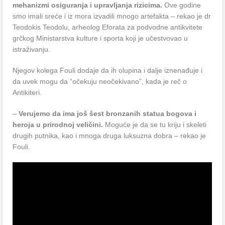
mehanizmi osiguranja i upravljanja rizicima.
Ove godine
smo imali sreće i iz mora izvadili mnogo artefakta – rekao je dr
Teodokis Teodolu, arheolog Eforata za podvodne antikvitete
grčkog Ministarstva kulture i sporta koji je učestvovao u
istraživanju.
Njegov kolega Fouli dodaje da ih olupina i dalje iznenađuje i
da uvek mogu da “očekuju neočekivano”, kada je reč o
Antikiteri.
–
Verujemo da ima još šest bronzanih statua bogova i
heroja u prirodnoj veličini.
Moguće je da se tu kriju i skeleti
drugih putnika, kao i mnoga druga luksuzna dobra – rekao je
Fouli.