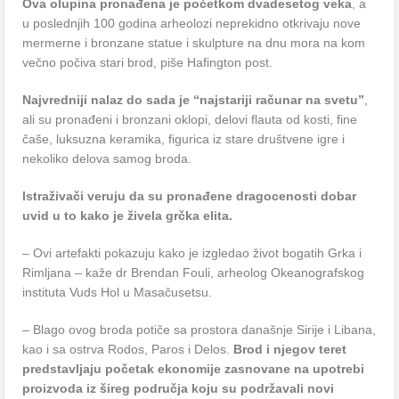
Ova olupina pronađena je početkom dvadesetog veka
, a
u poslednjih 100 godina arheolozi neprekidno otkrivaju nove
mermerne i bronzane statue i skulpture na dnu mora na kom
večno počiva stari brod, piše Hafington post.
Najvredniji nalaz do sada je “najstariji računar na svetu”
,
ali su pronađeni i bronzani oklopi, delovi flauta od kosti, fine
čaše, luksuzna keramika, figurica iz stare društvene igre i
nekoliko delova samog broda.
Istraživači veruju da su pronađene dragocenosti dobar
uvid u to kako je živela grčka elita.
– Ovi artefakti pokazuju kako je izgledao život bogatih Grka i
Rimljana – kaže dr Brendan Fouli, arheolog Okeanografskog
instituta Vuds Hol u Masačusetsu.
– Blago ovog broda potiče sa prostora današnje Sirije i Libana,
kao i sa ostrva Rodos, Paros i Delos.
Brod i njegov teret
predstavljaju početak ekonomije zasnovane na upotrebi
proizvoda iz šireg područja koju su podržavali novi