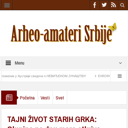
Menu
еник у Аустрији сведочи о НЕВИЂЕНОМ ЈУНАШТВУ!
EVROPA NIŠTA SLIČNO NIJ
ke iz rimskog doba
Astrolab pronađen na „Esmeraldi“ najstariji navigacioni instrume
Početna
Vesti
Svet
TAJNI ŽIVOT STARIH GRKA: