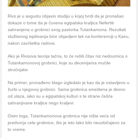
Rivs je u avgustu objavio studiju u kojoj tvrdi da je pronašao
dokaze o tome da je čuvena egipatska kraljica Nefertiti
sahranjena u grobnici svog pastorka Tutankamona. Rezultati
službenog ispitivanja biće objavljeni tek na konferenciji u Kairu,
nakon završetka radova.
Ako je Rivsova teorija tačna, to će rešiti čitav niz nedoumica o
Tutankamonovoj grobnici, koje su decenijama mučile
stručnjake.
Na primer, pronađeno blago izgledalo je kao da je ostavljeno u
žurbi u njegovoj grobnici. Sama grobnica smeštena je desno
od ulaza, iako su u egipatskoj kulturi s te strane češće
sahranjivane kraljice nego kraljevi.
Osim toga, Tutankamonova grobnica nije ništa veća od
predvorja cele grobnice, što je isto tako bilo neuobičajeno za
to vreme.