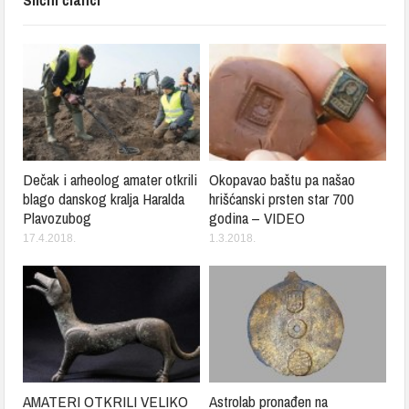
Dečak i arheolog amater otkrili
Okopavao baštu pa našao
blago danskog kralja Haralda
hrišćanski prsten star 700
Plavozubog
godina – VIDEO
17.4.2018.
1.3.2018.
AMATERI OTKRILI VELIKO
Astrolab pronađen na