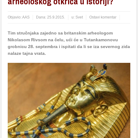
arheološkog otkrića u istoriji?
Objavio:
AAS
Dana:
25.9.2015.
u:
Svet
Ostavi komentar
Tim stručnjaka zajedno sa britanskim arheologom
Nikolasom Rivsom na čelu, ući će u Tutankamonovu
grobnicu 28. septembra i ispitati da li se iza severnog zida
nalaze tajna vrata.