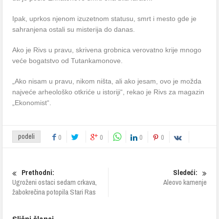
Ipak, uprkos njenom izuzetnom statusu, smrt i mesto gde je
sahranjena ostali su misterija do danas.
Ako je Rivs u pravu, skrivena grobnica verovatno krije mnogo
veće bogatstvo od Tutankamonove.
„Ako nisam u pravu, nikom ništa, ali ako jesam, ovo je možda
najveće arheološko otkriće u istoriji“, rekao je Rivs za magazin
„Ekonomist“.
podeli
0
0
0
0
Prethodni:
Sledeći:
Ugroženi ostaci sedam crkava,
Aleovo kamenje
žabokrečina potopila Stari Ras
Slični članci