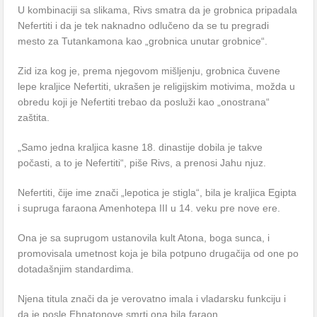
U kombinaciji sa slikama, Rivs smatra da je grobnica pripadala
Nefertiti i da je tek naknadno odlučeno da se tu pregradi
mesto za Tutankamona kao „grobnica unutar grobnice“.
Zid iza kog je, prema njegovom mišljenju, grobnica čuvene
lepe kraljice Nefertiti, ukrašen je religijskim motivima, možda u
obredu koji je Nefertiti trebao da posluži kao „onostrana“
zaštita.
„Samo jedna kraljica kasne 18. dinastije dobila je takve
počasti, a to je Nefertiti“, piše Rivs, a prenosi Jahu njuz.
Nefertiti, čije ime znači „lepotica je stigla“, bila je kraljica Egipta
i supruga faraona Amenhotepa III u 14. veku pre nove ere.
Ona je sa suprugom ustanovila kult Atona, boga sunca, i
promovisala umetnost koja je bila potpuno drugačija od one po
dotadašnjim standardima.
Njena titula znači da je verovatno imala i vladarsku funkciju i
da je posle Ehnatonove smrti ona bila faraon.