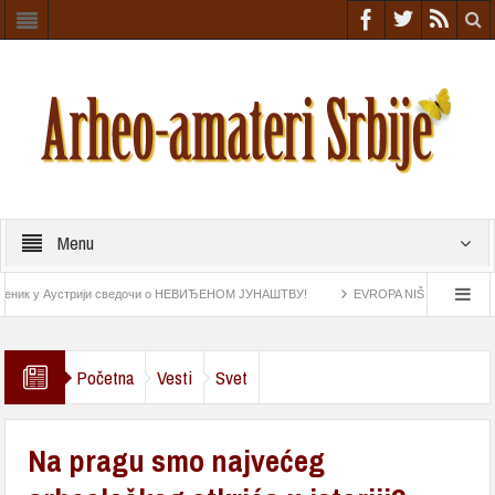
Menu
к у Аустрији сведочи о НЕВИЂЕНОМ ЈУНАШТВУ!
EVROPA NIŠTA SLIČNO NIJE VI
z rimskog doba
Astrolab pronađen na „Esmeraldi“ najstariji navigacioni instrument
Početna
Vesti
Svet
Na pragu smo najvećeg