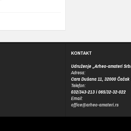
KONTAKT
Udruženje „Arheo-amateri Srbi
Adresa:
Cara Dušana 11, 32000 Čačak
Telefon:
032/343-213 i 065/32-32-022
Email:
office@arheo-amateri.rs