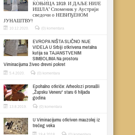
КОЊИЦА 1919. И ДАЉЕ НИЈЕ
ИШЛА” Споменик у Аустрији
сведочи о НЕВИЂЕНОМ
ЈУНАШТВУ!
10.12.2020.
(0) komentara
EVROPA NIŠTA SLIČNO NIJE
VIDELA U Srbiji otkrivena metalna
kutija sa TAJANSTVENIM
SIMBOLIMA Na prostoru
Viminacijuma živeo drevni pokret
5.4.2020.
(0) komentara
Epohalno otkriće: Arheolozi pronašli
„Župsku Veneru“ staru 6 hiljada
godina
13.8.2019.
(0) komentara
U Viminacijumu otkriven mauzolej iz
trećeg veka
19.4.2018.
(0) komentara