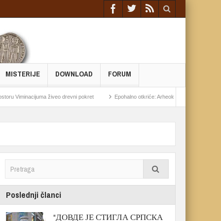
MISTERIJE
DOWNLOAD
FORUM
nacijuma živeo drevni pokret
Epohalno otkriće: Arheolozi pronašli „Župsku Veneru“ 
Poslednji članci
“ДОВДЕ ЈЕ СТИГЛА СРПСКА