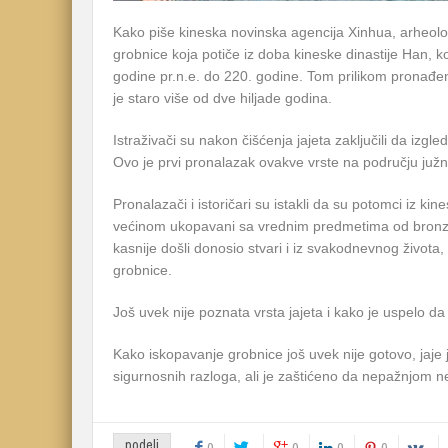
Kako piše kineska novinska agencija Xinhua, arheoloz
grobnice koja potiče iz doba kineske dinastije Han, k
godine pr.n.e. do 220. godine. Tom prilikom pronađen
je staro više od dve hiljade godina.
Istraživači su nakon čišćenja jajeta zaključili da izg
Ovo je prvi pronalazak ovakve vrste na području južn
Pronalazači i istoričari su istakli da su potomci iz ki
većinom ukopavani sa vrednim predmetima od bronze
kasnije došli donosio stvari i iz svakodnevnog života,
grobnice.
Još uvek nije poznata vrsta jajeta i kako je uspelo da
Kako iskopavanje grobnice još uvek nije gotovo, jaje j
sigurnosnih razloga, ali je zaštićeno da nepažnjom ne
podeli
0
0
0
0