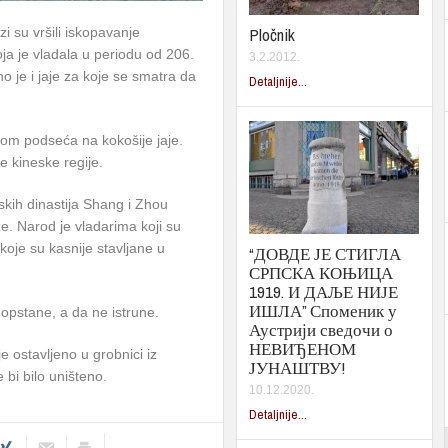
Pločnik
i su vršili iskopavanje
oja je vladala u periodu od 206.
3.2.2012.
o je i jaje za koje se smatra da
Detaljnije...
ledom podseća na kokošije jaje.
e kineske regije.
neskih dinastija Shang i Zhou
. Narod je vladarima koji su
 koje su kasnije stavljane u
“ДОВДЕ ЈЕ СТИГЛА
СРПСКА КОЊИЦА
1919. И ДАЉЕ НИЈЕ
ИШЛА” Споменик у
 opstane, a da ne istrune.
Аустрији сведочи о
НЕВИЂЕНОМ
e ostavljeno u grobnici iz
ЈУНАШТВУ!
 bi bilo uništeno.
10.12.2020.
Detaljnije...