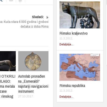
Sledeći:
: Kuća stara 6.000 godina i grobovi
dečaka iz doba Rima
Rimsko kraljevstvo
11.3.2012.
Detaljnije...
 OTKRILI
Astrolab pronađen
BLAGO:
na „Esmeraldi“
Rimska republika
ima metala
najstariji navigacioni
nzane
instrument
11.3.2012.
z rimskog
Detaljnije...
27.10.2017.
.