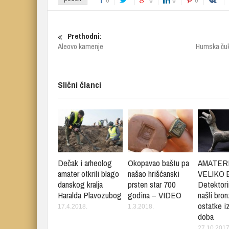
Prethodni:
Aleovo kamenje
Humska čuka
Slični članci
Dečak i arheolog
Okopavao baštu pa
AMATERI
amater otkrili blago
našao hrišćanski
VELIKO 
danskog kralja
prsten star 700
Detektor
Haralda Plavozubog
godina – VIDEO
našli bro
ostatke i
17.4.2018.
1.3.2018.
doba
27.10.2017