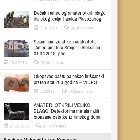
Dečak i arheolog amater otkrili blago
danskog kralja Haralda Plavozubog
17.4.2018.
(0) komentara
Sajam numizmatike i antikviteta
„Arheo amatera Srbije“ u Aleksincu
01.04.2018. god.
19.3.2018.
(0) komentara
Okopavao baštu pa našao hrišćanski
prsten star 700 godina – VIDEO
1.3.2018.
(0) komentara
AMATERI OTKRILI VELIKO
BLAGO: Detektorima metala našli
bronzane ostatke iz rimskog doba
27.10.2017.
(0) komentara
Fosili na Makovištu kod Kosjerića