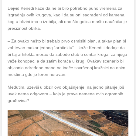
Dejvid Kenedi kaže da ne bi bilo potrebno puno vremena za
izgradnju ovih krugova, kao i da su oni sagrađeni od kamena
kog u blizini ima u izobilju, ali ono što golica maštu naučnika je
preciznost oblika.
– Za ovako nešto bi trebalo prvo osmisliti plan, a takav plan bi
zahtevao makar jednog “arhitektu” – kaže Kenedi i dodaje da
bi taj arhitekta morao da zabode stub u centar kruga, za njega
veže konopac, a da zatim korača u krug. Ovakav scenario bi
objasnio određene mane na inače savršenoj kružnici na onim
mestima gde je teren neravan.
Međutim, uzevši u obzir ovo objašnjenje, na jedno pitanje još
uvek nema odgovora – koja je prava namena ovih ogromnih
građevina?