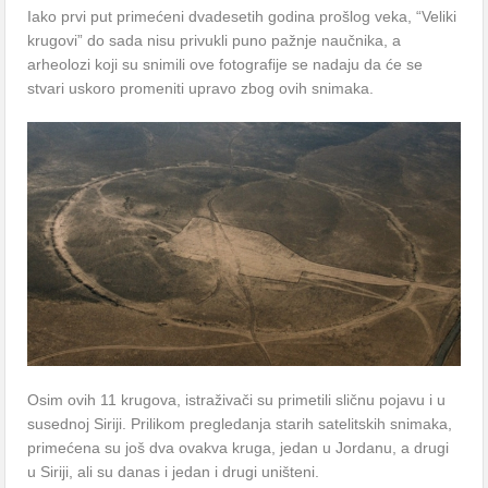
Iako prvi put primećeni dvadesetih godina prošlog veka, “Veliki
krugovi” do sada nisu privukli puno pažnje naučnika, a
arheolozi koji su snimili ove fotografije se nadaju da će se
stvari uskoro promeniti upravo zbog ovih snimaka.
Osim ovih 11 krugova, istraživači su primetili sličnu pojavu i u
susednoj Siriji. Prilikom pregledanja starih satelitskih snimaka,
primećena su još dva ovakva kruga, jedan u Jordanu, a drugi
u Siriji, ali su danas i jedan i drugi uništeni.