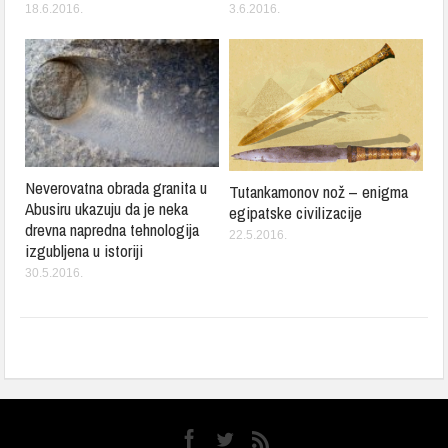
18.6.2016.
3.6.2016.
Neverovatna obrada granita u
Tutankamonov nož – enigma
Abusiru ukazuju da je neka
egipatske civilizacije
drevna napredna tehnologija
22.5.2016.
izgubljena u istoriji
30.5.2016.