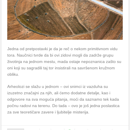
Jedna od pretpostavki je da je reč o nekom primitivnom vidu
tora. Naučnici tvrde da bi ovi zidovi mogli da zadrže grupu
životinja na jednom mestu, mada ostaje nepoznanica zašto su
oni koji su sagradili taj tor insistirali na savršenom kružnom
obliku.
Arheolozi se slažu u jednom – ovi snimci iz vazduha su
izuzetno značajni za njih, ali ćemo dodatne detalje, kao i
odgovore na sva moguća pitanja, moći da saznamo tek kada
počnu radovi na terenu. Do tada – ovo je još jedna poslastica
za sve teoretičare zavere i ljubitelje misterija.