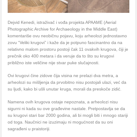
Dejvid Kenedi, istraživač i vođa projekta APAAME (Aerial
Photographic Archive for Archaeology in the Middle East)
komentariše ovu neobičnu pojavu, koju arheolozi jednostavno
zovu “Veliki krugovi” i kaže da je potpuno fascinantno da na
relativno malom prostoru postoji čak 11 ovakvih krugova, čiji je
prečnik oko 400 metara i da veruje da to što su krugovi
približno iste veličine nije stvar puke slučajnosti.
Ovi krugovi čine zidove čija visina ne prelazi dva metra, a
arheolozi su mišljenja da prvobitno nisu postojali ulazi, već da
su ljudi, kako bi ušli unutar kruga, morali da preskoče zidić.
Namena ovih krugova ostaje nepoznata, a arheolozi nisu
sigurni ni kada su ove građevine nastale. Pretpostavlja se da
su krugovi stari bar 2000 godina, ali bi mogli biti i mnogo stariji
od toga. Naučnici ne izuzimaju ni mogućnost da su oni
sagrađeni u praistoriji.