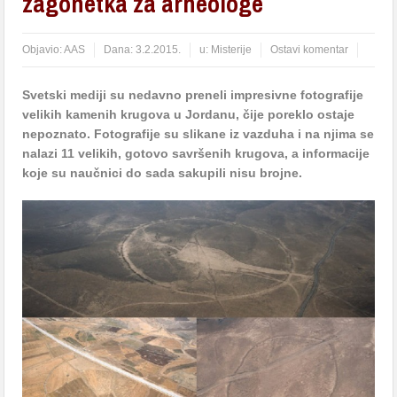
zagonetka za arheologe
Objavio:
AAS
Dana:
3.2.2015.
u:
Misterije
Ostavi komentar
Svetski mediji su nedavno preneli impresivne fotografije
velikih kamenih krugova u Jordanu, čije poreklo ostaje
nepoznato. Fotografije su slikane iz vazduha i na njima se
nalazi 11 velikih, gotovo savršenih krugova, a informacije
koje su naučnici do sada sakupili nisu brojne.