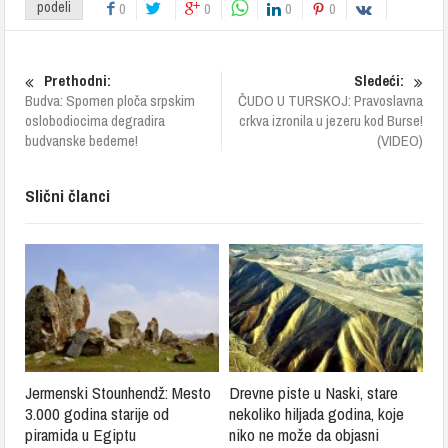
podeli
0
0
0
0
Prethodni:
Sledeći:
Budva: Spomen ploča srpskim
ČUDO U TURSKOJ: Pravoslavna
oslobodiocima degradira
crkva izronila u jezeru kod Burse!
budvanske bedeme!
(VIDEO)
Slični članci
Jermenski Stounhendž: Mesto
Drevne piste u Naski, stare
3.000 godina starije od
nekoliko hiljada godina, koje
piramida u Egiptu
niko ne može da objasni