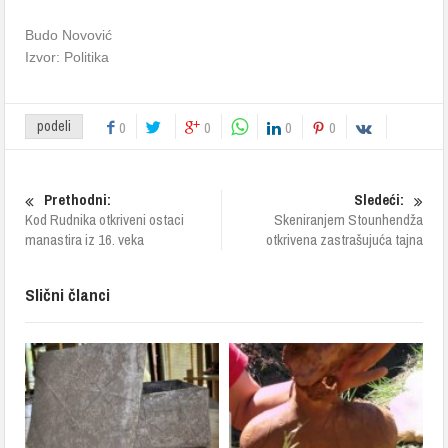
Budo Novović
Izvor: Politika
podeli
0
0
0
0
Prethodni:
Sledeći:
Kod Rudnika otkriveni ostaci
Skeniranjem Stounhendža
manastira iz 16. veka
otkrivena zastrašujuća tajna
Slični članci