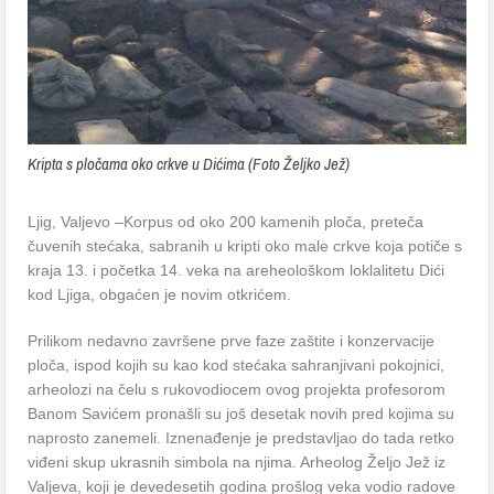
Kripta s pločama oko crkve u Dićima (Foto Željko Jež)
Ljig, Valjevo –Korpus od oko 200 kamenih ploča, preteča
čuvenih stećaka, sabranih u kripti oko male crkve koja potiče s
kraja 13. i početka 14. veka na areheološkom loklalitetu Dići
kod Ljiga, obgaćen je novim otkrićem.
Prilikom nedavno završene prve faze zaštite i konzervacije
ploča, ispod kojih su kao kod stećaka sahranjivani pokojnici,
arheolozi na čelu s rukovodiocem ovog projekta profesorom
Banom Savićem pronašli su još desetak novih pred kojima su
naprosto zanemeli. Iznenađenje je predstavljao do tada retko
viđeni skup ukrasnih simbola na njima. Arheolog Željo Jež iz
Valjeva, koji je devedesetih godina prošlog veka vodio radove