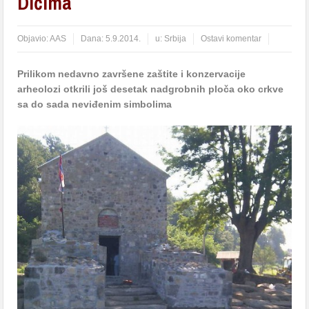
Dićima
Objavio:
AAS
Dana:
5.9.2014.
u:
Srbija
Ostavi komentar
Prilikom nedavno završene zaštite i konzervacije
arheolozi otkrili još desetak nadgrobnih ploča oko crkve
sa do sada neviđenim simbolima