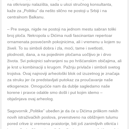
na otkrivanju nalazišta, sada u ulozi stručnog konsultanta,
kaže za „Politiku” da nešto slično ne postoji u Srbiji i na
centralnom Balkanu.
– Pre svega, nigde ne postoji na jednom mestu sabran toliki
broj ploča. Nekropola u Dićima nudi fascinantan repertoar
ornamenata posvećenih pokojnicima, ali i vremenu u kojem su
živeli. To su simboli dobra i zla, moći, tame i svetlosti,
plodnosti, dana, a na pojedinim pločama uočljivo je i drvo
života. Svi pokojnici sahranjeni su po hrišćanskim običajima, ali
je krst u kombinaciji s krugom. Pažnju privlače i simboli svetog
trojstva. Ovaj najnoviji arheološki blok od izuzetnog je značaja
za struku jer će predstavljati putokaz za proučavanje naše
etkogeneze. Omogućiće nam da dublje sagledamo naše
korene i pravce odakle smo došli i put kojim idemo –
objašnjava ovaj arheolog.
Sagovornik „Politike” ubeđen je da će u Dićima prilikom nekih
novih istraživačkih poslova, prvenstveno na obližnjem tulumu
pored crkve iz vremena praistorije, biti još zanimljivih otkrića i