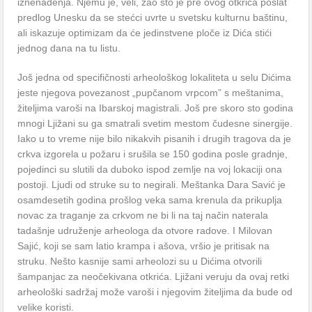
iznenađenja. Njemu je, veli, žao što je pre ovog otkrića poslat
predlog Unesku da se stećci uvrte u svetsku kulturnu baštinu,
ali iskazuje optimizam da će jedinstvene ploče iz Dića stići
jednog dana na tu listu.
Još jedna od specifičnosti arheološkog lokaliteta u selu Dićima
jeste njegova povezanost „pupčanom vrpcom” s meštanima,
žiteljima varoši na Ibarskoj magistrali. Još pre skoro sto godina
mnogi Ljižani su ga smatrali svetim mestom čudesne sinergije.
Iako u to vreme nije bilo nikakvih pisanih i drugih tragova da je
crkva izgorela u požaru i srušila se 150 godina posle gradnje,
pojedinci su slutili da duboko ispod zemlje na voj lokaciji ona
postoji. Ljudi od struke su to negirali. Meštanka Dara Savić je
osamdesetih godina prošlog veka sama krenula da prikuplja
novac za traganje za crkvom ne bi li na taj način naterala
tadašnje udruženje arheologa da otvore radove. I Milovan
Sajić, koji se sam latio krampa i ašova, vršio je pritisak na
struku. Nešto kasnije sami arheolozi su u Dićima otvorili
šampanjac za neočekivana otkrića. Ljižani veruju da ovaj retki
arheološki sadržaj može varoši i njegovim žiteljima da bude od
velike koristi.