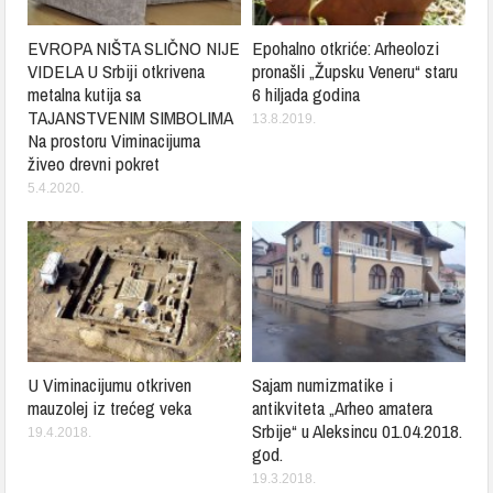
EVROPA NIŠTA SLIČNO NIJE
Epohalno otkriće: Arheolozi
VIDELA U Srbiji otkrivena
pronašli „Župsku Veneru“ staru
metalna kutija sa
6 hiljada godina
TAJANSTVENIM SIMBOLIMA
13.8.2019.
Na prostoru Viminacijuma
živeo drevni pokret
5.4.2020.
U Viminacijumu otkriven
Sajam numizmatike i
mauzolej iz trećeg veka
antikviteta „Arheo amatera
Srbije“ u Aleksincu 01.04.2018.
19.4.2018.
god.
19.3.2018.