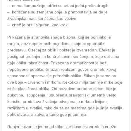
– nema kompozicije, oblici su crtani jedni preko drugih
– korišćene su zemljane boje, a pretpostavlja se da je
životinjska mast korišćena kao vezivo.
– crtež je brz i siguran, kao kroki
Prikazana je strahovita snaga bizona, koji se bori iako je
ranjen, bez nepotrebnih pojedinosti koje bi opteretile
predstavu. Osećaj za oblik i poktet je izvanredan. Efekat je
postignut prefinjenim kontrolisanim senčenjem, koje oblicima
daje obilnu plastičnost. Prikazana dramatičnost je bez
nepotrebne poetike. Snažan realizam govori o umetnikovoj
sposobnosti opservacije prirodnih oblika. Slikan je samo sa
dve boje – crvenom i mrkom. Nekoliko mrlja tamnije mrke boje
ističu plastičnost oblika. Od pozadine prirodne stene, čije je
pukotine, ispupčenja i udubljenja praistorijski umetnik vešto
koristio, predstava životinja odvojena je mrkom linijom,
različitom u svetlini, tako da se na mestima gde je linija svetlija
oblik otvara, a zatvara tamo gde je tamnija.
Ranjeni bizon je jedna od slika iz ciklusa izvanrednih crteža