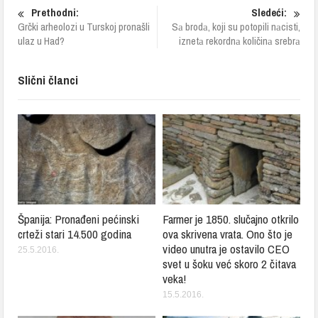
Prethodni:
Sledeći:
Grčki arheolozi u Turskoj pronašli
Sа brodа, koji su potopili nаcisti,
ulaz u Had?
iznetа rekordnа količinа srebrа
Slični članci
Španija: Pronađeni pećinski
Farmer je 1850. slučajno otkrilo
crteži stari 14.500 godina
ova skrivena vrata. Ono što je
video unutra je ostavilo CEO
25.5.2016.
svet u šoku već skoro 2 čitava
veka!
15.5.2016.