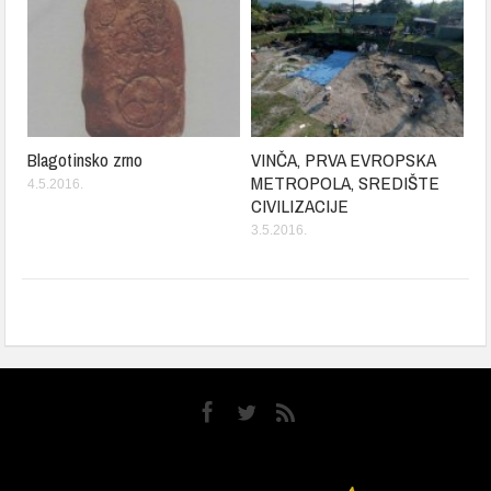
Blagotinsko zrno
VINČA, PRVA EVROPSKA
METROPOLA, SREDIŠTE
4.5.2016.
CIVILIZACIJE
3.5.2016.