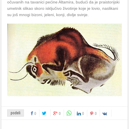
očuvanih na tavanici pećine Altamira, budući da je praistorijski
umetnik slikao skoro isključivo životinje koje je lovio, naslikani
su još mnogi bizoni, jeleni, konji, divlje svinje.
podeli
0
0
0
0