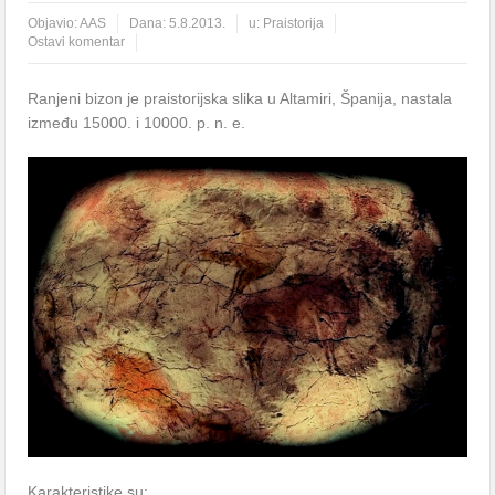
Objavio:
AAS
Dana:
5.8.2013.
u:
Praistorija
Ostavi komentar
Ranjeni bizon je praistorijska slika u Altamiri, Španija, nastala
između 15000. i 10000. p. n. e.
Karakteristike su: