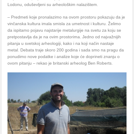
Lodonu, oduševljeni su arheološkim nalazištem.
– Predmeti koje pronalazimo na ovom prostoru pokazuju da je
vinčanska kultura imala smisla za umetnost i kulturu. Želimo
da ispitamo pojavu najstarije metalurgije na svetu za koju se
pretpostavlja da je na ovim prostorima. Jedno od najvažnijih
pitanja u svetskoj arheologiji, kako i na koji način nastaje
metal. Debata traje skoro 200 godina i sada smo na pragu da
ponudimo nove podatke i analize koje će doprineti znanju o
ovom pitanju – rekao je britanski arheolog Ben Roberts.