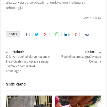
analize koja će se obaviti na londonskom Institutu za
arheologiju.
Izvor: alo.rs
podeli
0
0
0
0
Prethodni:
Sledeći:
Otkriven spektakularan majanski
Raskošna rimska građevina u
friz u Gvatemali, kakav se nalazi
Ćelijama
„samo jednom u životu
arheologa“
Slični članci