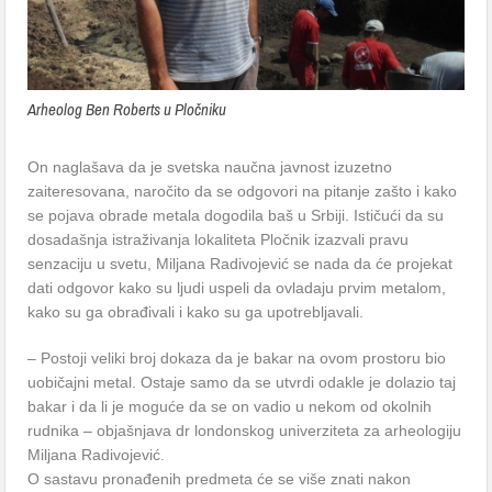
Arheolog Ben Roberts u Pločniku
On naglašava da je svetska naučna javnost izuzetno
zaiteresovana, naročito da se odgovori na pitanje zašto i kako
se pojava obrade metala dogodila baš u Srbiji. Ističući da su
dosadašnja istraživanja lokaliteta Pločnik izazvali pravu
senzaciju u svetu, Miljana Radivojević se nada da će projekat
dati odgovor kako su ljudi uspeli da ovladaju prvim metalom,
kako su ga obrađivali i kako su ga upotrebljavali.
– Postoji veliki broj dokaza da je bakar na ovom prostoru bio
uobičajni metal. Ostaje samo da se utvrdi odakle je dolazio taj
bakar i da li je moguće da se on vadio u nekom od okolnih
rudnika – objašnjava dr londonskog univerziteta za arheologiju
Miljana Radivojević.
O sastavu pronađenih predmeta će se više znati nakon