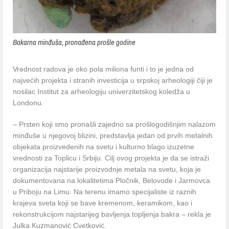
Bakarna minđuša, pronađena prošle godine
Vrednost radova je oko pola miliona funti i to je jedna od
najvećih projekta i stranih investicija u srpskoj arheologiji čiji je
nosilac Institut za arheologiju univerzitetskog koledža u
Londonu.
– Prsten koji smo pronašli zajedno sa prošlogodišnjim nalazom
minđuše u njegovoj blizini, predstavlja jedan od prvih metalnih
objekata proizvedenih na svetu i kulturno blago izuzetne
vrednosti za Toplicu i Srbiju. Cilj ovog projekta je da se istraži
organizacija najstarije proizvodnje metala na svetu, koja je
dokumentovana na lokalitetima Pločnik, Belovode i Jarmovca
u Priboju na Limu. Na terenu imamo specijaliste iz raznih
krajeva sveta koji se bave kremenom, keramikom, kao i
rekonstrukcijom najstarijeg bavljenja topljenja bakra – rekla je
Julka Kuzmanović Cvetković.