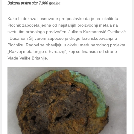
Bakarni prsten star 7.000 godina
Kako bi dokazali osnovane pretpostavke da je na lokalitetu
Pločnik započeta jedna od najstarijih proizvodnji metala na
svetu tim arheologa predvođeni Julkom Kuzmanović Cvetković
i Dušanom Šljivarom započeo je drugu fazu iskopavanja u
Pločniku. Radovi se obavljaju u okviru međunarodnog projekta
„Razvoj metalurgije u Evroaziji“, koji se finansira od strane
Vlade Velike Britanije.