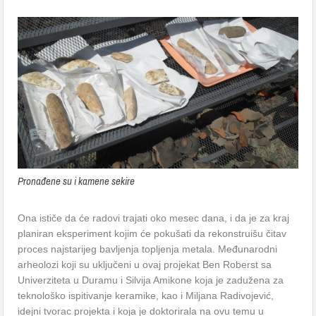
Pronađene su i kamene sekire
Ona ističe da će radovi trajati oko mesec dana, i da je za kraj
planiran eksperiment kojim će pokušati da rekonstruišu čitav
proces najstarijeg bavljenja topljenja metala. Međunarodni
arheolozi koji su uključeni u ovaj projekat Ben Roberst sa
Univerziteta u Duramu i Silvija Amikone koja je zadužena za
teknološko ispitivanje keramike, kao i Miljana Radivojević,
idejni tvorac projekta i koja je doktorirala na ovu temu u