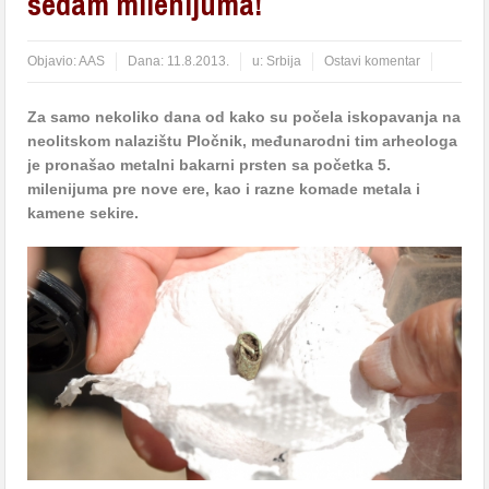
sedam milenijuma!
Objavio:
AAS
Dana:
11.8.2013.
u:
Srbija
Ostavi komentar
Za samo nekoliko dana od kako su počela iskopavanja na
neolitskom nalazištu Pločnik, međunarodni tim arheologa
je pronašao metalni bakarni prsten sa početka 5.
milenijuma pre nove ere, kao i razne komade metala i
kamene sekire.