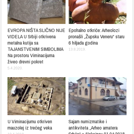
EVROPA NIŠTA SLIČNO NIJE
Epohalno otkriće: Arheolozi
VIDELA U Srbiji otkrivena
pronašli „Župsku Veneru“ staru
metalna kutija sa
6 hiljada godina
TAJANSTVENIM SIMBOLIMA
13.8.2019.
Na prostoru Viminacijuma
živeo drevni pokret
5.4.2020.
U Viminacijumu otkriven
Sajam numizmatike i
mauzolej iz trećeg veka
antikviteta „Arheo amatera
Srbije“ u Aleksincu 01.04.2018.