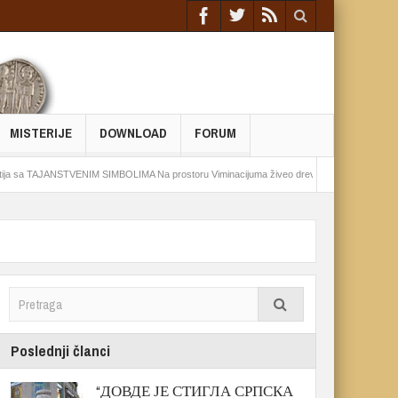
MISTERIJE
DOWNLOAD
FORUM
JANSTVENIM SIMBOLIMA Na prostoru Viminacijuma živeo drevni pokret
Epohalno otkr
Poslednji članci
“ДОВДЕ ЈЕ СТИГЛА СРПСКА