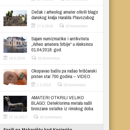
Dečak i arheolog amater otkrili blago
danskog kralja Haralda Plavozubog
17.4.2018.
(0) komentara
Sajam numizmatike i antikviteta
„Arheo amatera Srbije“ u Aleksincu
01.04.2018. god.
19.3.2018.
(0) komentara
Okopavao baštu pa našao hrišćanski
prsten star 700 godina – VIDEO
1.3.2018.
(0) komentara
AMATERI OTKRILI VELIKO
BLAGO: Detektorima metala našli
bronzane ostatke iz rimskog doba
27.10.2017.
(0) komentara
Fosili na Makovištu kod Kosjerića