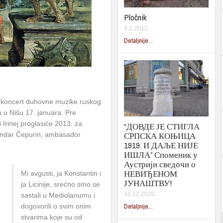
Pločnik
3.2.2012.
Detaljnije...
će koncert duhovne muzike ruskog
 u Nišu 17. januara. Pre
i Irinej proglasiće 2013. za
“ДОВДЕ ЈЕ СТИГЛА
СРПСКА КОЊИЦА
sandar Čepurin, ambasador
1919. И ДАЉЕ НИЈЕ
ИШЛА” Споменик у
Аустрији сведочи о
НЕВИЂЕНОМ
Mi avgusti, ja Konstantin i
ЈУНАШТВУ!
ja Licinije, srećno smo se
10.12.2020.
sastali u Mediolanumu i
dogovorili o svim onim
Detaljnije...
stvarima koje su od