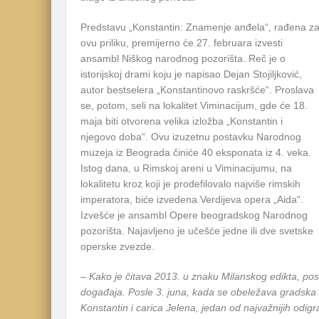
Predstavu „Konstantin: Znamenje anđela“, rađena z
ovu priliku, premijerno će 27. februara izvesti
ansambl Niškog narodnog pozorišta. Reč je o
istorijskoj drami koju je napisao Dejan Stojiljković,
autor bestselera „Konstantinovo raskršće“. Proslava
se, potom, seli na lokalitet Viminacijum, gde će 18.
maja biti otvorena velika izložba „Konstantin i
njegovo doba“. Ovu izuzetnu postavku Narodnog
muzeja iz Beograda činiće 40 eksponata iz 4. veka.
Istog dana, u Rimskoj areni u Viminacijumu, na
lokalitetu kroz koji je prodefilovalo najviše rimskih
imperatora, biće izvedena Verdijeva opera „Aida“.
Izvešće je ansambl Opere beogradskog Narodnog
pozorišta. Najavljeno je učešće jedne ili dve svetske
operske zvezde.
–
Kako je čitava 2013. u znaku Milanskog edikta, pos
događaja. Posle 3. juna, kada se obeležava gradska 
Konstantin i carica Jelena, jedan od najvažnijih odig