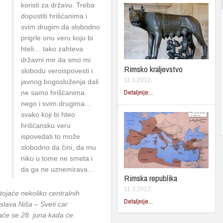
koristi za državu. Treba
dopustiti hrišćanima i
a
svim drugim da slobodno
prigrle onu veru koju bi
hteli… tako zahteva
državni mir da smo mi
Rimsko kraljevstvo
slobodu veroispovesti i
11.3.2012.
javnog bogosluženja dali
Detaljnije...
ne samo hrišćanima
nego i svim drugima…
svako koji bi hteo
hrišćansku veru
ispovedati to može
slobodno da čini, da mu
niko u tome ne smeta i
da ga ne uznemirava…
Rimska republika
11.3.2012.
tojaće nekoliko centralnih
Detaljnije...
slava Niša – Sveti car
raće se 28. juna kada će