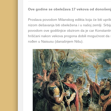
Ove godine se obeležava 17 vekova od donošen
Proslava povodom Milanskog edikta koja će biti upril
nizom dešavanja biti obeležena i u našoj zemlji. Sr
povodom ove godišnjice obzirom da je car Konstantin,
hrišćani nakon vekova progona dobili mogućnost da 
rođen u Naisusu (današnjem Nišu).