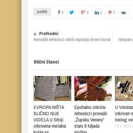
podeli
0
0
0
0
Prethodni:
Nemački arheolozi otkrili najstariji drveni bunar
Iskopan 
Slični članci
EVROPA NIŠTA
Epohalno otkriće:
U Vimina
SLIČNO NIJE
Arheolozi pronašli
otkriven 
VIDELA U Srbiji
„Župsku Veneru“
trećeg ve
otkrivena metalna
staru 6 hiljada
19.4.2018.
kutija sa
godina