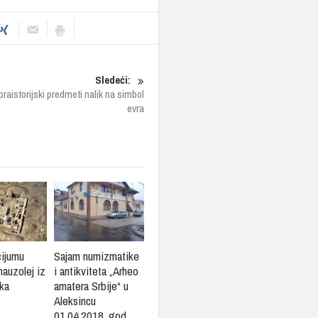
Sledeći:
praistorijski predmeti nalik na simbol
evra
cijumu
Sajam numizmatike
mauzolej iz
i antikviteta „Arheo
ka
amatera Srbije“ u
Aleksincu
01.04.2018. god.