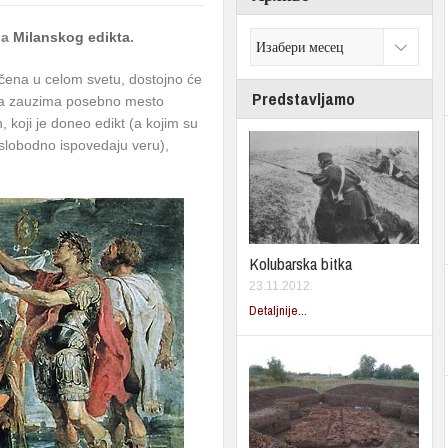
ja
Milanskog edikta
.
ičena u celom svetu, dostojno će
Predstavljamo
bija zauzima posebno mesto
 koji je doneo edikt (a kojim su
slobodno ispovedaju veru),
Kolubarska bitka
23.11.2012.
Detaljnije...