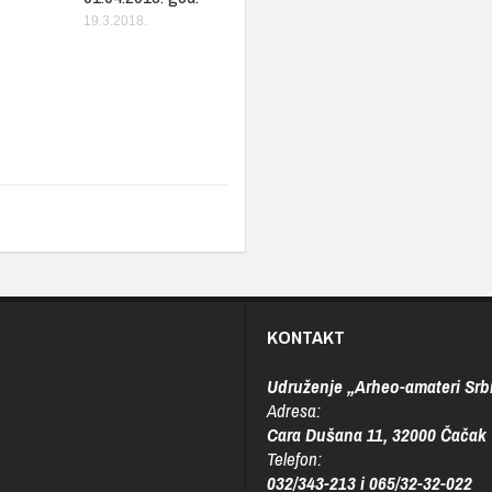
19.3.2018.
KONTAKT
Udruženje „Arheo-amateri Srbi
Adresa:
Cara Dušana 11, 32000 Čačak
Telefon:
032/343-213 i 065/32-32-022