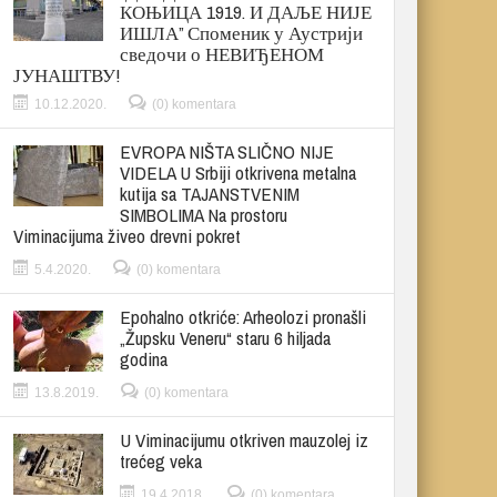
КОЊИЦА 1919. И ДАЉЕ НИЈЕ
ИШЛА” Споменик у Аустрији
сведочи о НЕВИЂЕНОМ
ЈУНАШТВУ!
10.12.2020.
(0) komentara
EVROPA NIŠTA SLIČNO NIJE
VIDELA U Srbiji otkrivena metalna
kutija sa TAJANSTVENIM
SIMBOLIMA Na prostoru
Viminacijuma živeo drevni pokret
5.4.2020.
(0) komentara
Epohalno otkriće: Arheolozi pronašli
„Župsku Veneru“ staru 6 hiljada
godina
13.8.2019.
(0) komentara
U Viminacijumu otkriven mauzolej iz
trećeg veka
19.4.2018.
(0) komentara