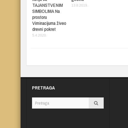
TAJANSTVENIM
13.8.2019.
SIMBOLIMA Na
prostoru
Viminacijuma živeo
drevni pokret
5.4.2020.
PRETRAGA