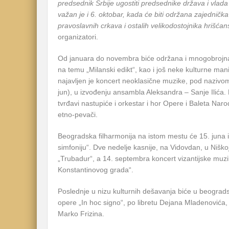
predsednik Srbije ugostiti predsednike država i vlad
važan je i 6. oktobar, kada će biti održana zajednička 
pravoslavnih crkava i ostalih velikodostojnika hrišća
organizatori.
Od januara do novembra biće održana i mnogobrojna
na temu „Milanski edikt“, kao i još neke kulturne mani
najavljen je koncert neoklasične muzike, pod nazivo
jun), u izvođenju ansambla Aleksandra – Sanje Ilića.
tvrđavi nastupiće i orkestar i hor Opere i Baleta Nar
etno-pevači.
Beogradska filharmonija na istom mestu će 15. juna 
simfoniju“. Dve nedelje kasnije, na Vidovdan, u Niškoj
„Trubadur“, a 14. septembra koncert vizantijske muz
Konstantinovog grada“.
Poslednje u nizu kulturnih dešavanja biće u beogradsk
opere „In hoc signo“, po libretu Dejana Mladenovića
Marko Frizina.