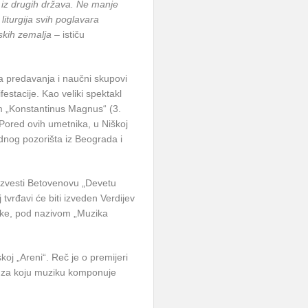
a iz drugih država. Ne manje
liturgija svih poglavara
nskih zemalja
– ističu
 predavanja i naučni skupovi
festacije. Kao veliki spektakl
m „Konstantinus Magnus“ (3.
 Pored ovih umetnika, u Niškoj
odnog pozorišta iz Beograda i
izvesti Betovenovu „Devetu
 tvrđavi će biti izveden Verdijev
ike, pod nazivom „Muzika
oj „Areni“. Reč je o premijeri
, za koju muziku komponuje