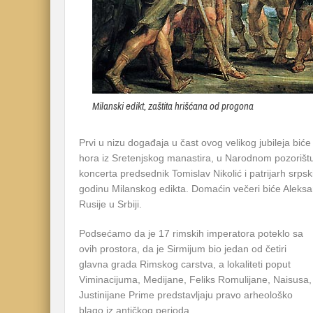
Milanski edikt, zaštita hrišćana od progona
Prvi u nizu događaja u čast ovog velikog jubileja bi
hora iz Sretenjskog manastira, u Narodnom pozorištu
koncerta predsednik Tomislav Nikolić i patrijarh srpsk
godinu Milanskog edikta. Domaćin večeri biće Alek
Rusije u Srbiji.
Podsećamo da je 17 rimskih imperatora poteklo sa
ovih prostora, da je Sirmijum bio jedan od četiri
glavna grada Rimskog carstva, a lokaliteti poput
Viminacijuma, Medijane, Feliks Romulijane, Naisusa,
Justinijane Prime predstavljaju pravo arheološko
blago iz antičkog perioda.