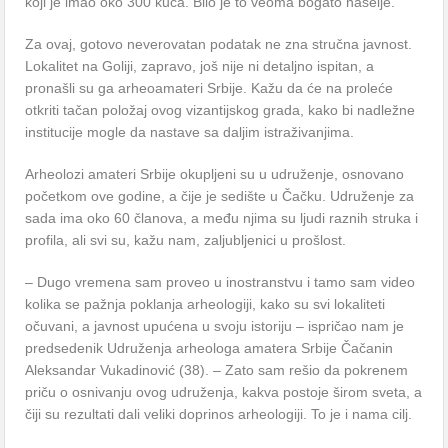
koji je imao oko 300 kuća. Bilo je to veoma bogato naselje.
Za ovaj, gotovo neverovatan podatak ne zna stručna javnost.
Lokalitet na Goliji, zapravo, još nije ni detaljno ispitan, a
pronašli su ga arheoamateri Srbije. Kažu da će na proleće
otkriti tačan položaj ovog vizantijskog grada, kako bi nadležne
institucije mogle da nastave sa daljim istraživanjima.
Arheolozi amateri Srbije okupljeni su u udruženje, osnovano
početkom ove godine, a čije je sedište u Čačku. Udruženje za
sada ima oko 60 članova, a među njima su ljudi raznih struka i
profila, ali svi su, kažu nam, zaljubljenici u prošlost.
– Dugo vremena sam proveo u inostranstvu i tamo sam video
kolika se pažnja poklanja arheologiji, kako su svi lokaliteti
očuvani, a javnost upućena u svoju istoriju – ispričao nam je
predsedenik Udruženja arheologa amatera Srbije Čačanin
Aleksandar Vukadinović (38). – Zato sam rešio da pokrenem
priču o osnivanju ovog udruženja, kakva postoje širom sveta, a
čiji su rezultati dali veliki doprinos arheologiji. To je i nama cilj.