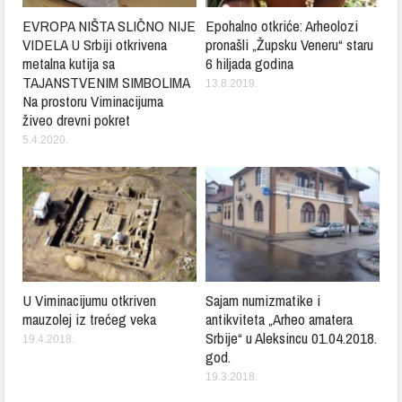
EVROPA NIŠTA SLIČNO NIJE
Epohalno otkriće: Arheolozi
VIDELA U Srbiji otkrivena
pronašli „Župsku Veneru“ staru
metalna kutija sa
6 hiljada godina
TAJANSTVENIM SIMBOLIMA
13.8.2019.
Na prostoru Viminacijuma
živeo drevni pokret
5.4.2020.
U Viminacijumu otkriven
Sajam numizmatike i
mauzolej iz trećeg veka
antikviteta „Arheo amatera
Srbije“ u Aleksincu 01.04.2018.
19.4.2018.
god.
19.3.2018.