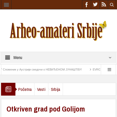
Menu
оменик у Аустрији сведочи о НЕВИЂЕНОМ ЈУНАШТВУ!
EVROPA NIŠTA SLIČNO N
tatke iz rimskog doba
Astrolab pronađen na „Esmeraldi“ najstariji navigacioni instru
Početna
Vesti
Srbija
Otkriven grad pod Golijom