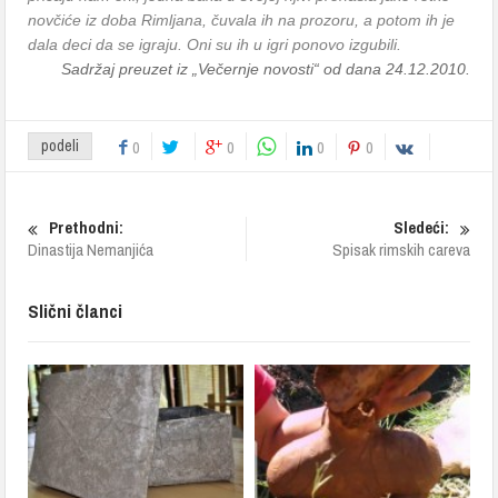
novčiće iz doba Rimljana, čuvala ih na prozoru, a potom ih je
dala deci da se igraju. Oni su ih u igri ponovo izgubili.
Sadržaj preuzet iz „Večernje novosti“ od dana 24.12.2010.
podeli
0
0
0
0
Prethodni:
Sledeći:
Dinastija Nemanjića
Spisak rimskih careva
Slični članci