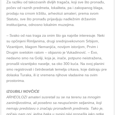
Za razliku od takozvanih divljih tragača, koji sve što pronađu,
počev od raznih predmeta, lokaliteta, pa i zakopanog blaga,
prodaju na crnom tržištu, arheolozi amateri, prema svom
Statutu, sve što pronađu prijavljuju nadležnim državnim
institucijama, odnosno lokalnim muzejima.
– Svako od nas traga za onim što ga najviše interesuje. Neki
su opčinjeni Rimljanima, drugi srednjovekovnom Srbijom,
Vizantijom, blagom Nemanjića, novijom istorijom, Prvim i
Drugim svetskim ratom – objasnio je Vukadinović. – Evo,
nedavno smo na Goliji, koja je, inače, potpuno neistražena,
pronašli vizantijsko naselje, sa oko 300 kuća. Na ovoj planini
smo registrovali i četrdesetak temelja crkava, koje datiraju pre
dolaska Turaka, ili iz vremena njihove vladavine na ovim
prostorima.
IZGUBILI NOVČIĆE
ARHEOLOZI amateri susretali su se na terenu sa mnogim
zanimljivostima, ali posebno sa neupućenim seljanima, koji
nemaju predstavu o značaju pronađenih predmeta. Tako je,
pričaju nam oni, jedna baka u svojoj njivi pronašla jako retke