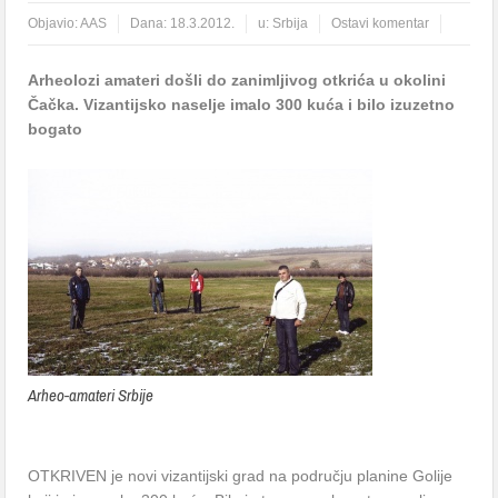
Objavio:
AAS
Dana:
18.3.2012.
u:
Srbija
Ostavi komentar
Arheolozi amateri došli do zanimljivog otkrića u okolini
Čačka. Vizantijsko naselje imalo 300 kuća i bilo izuzetno
bogato
Arheo-amateri Srbije
OTKRIVEN je novi vizantijski grad na području planine Golije