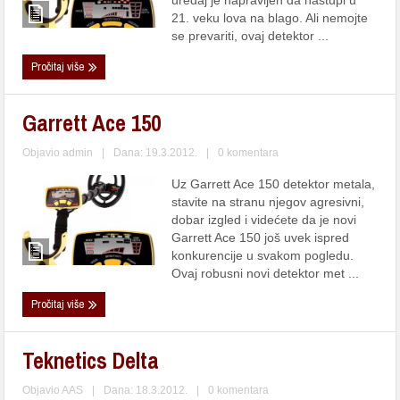
uređaj je napravljen da nastupi u
21. veku lova na blago. Ali nemojte
se prevariti, ovaj detektor ...
Pročitaj više
Garrett Ace 150
Objavio
admin
|
Dana: 19.3.2012.
|
0 komentara
Uz Garrett Ace 150 detektor metala,
stavite na stranu njegov agresivni,
dobar izgled i videćete da je novi
Garrett Ace 150 još uvek ispred
konkurencije u svakom pogledu.
Ovaj robusni novi detektor met ...
Pročitaj više
Teknetics Delta
Objavio
AAS
|
Dana: 18.3.2012.
|
0 komentara