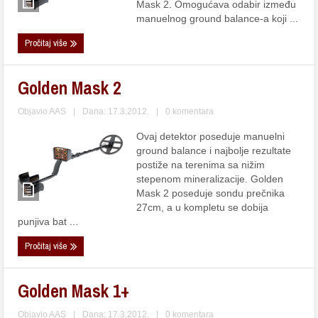
Mask 2. Omogućava odabir između
manuelnog ground balance-a koji ...
Pročitaj više
Golden Mask 2
Objavio
AAS
|
Dana: 17.3.2012.
|
0 komentara
Ovaj detektor poseduje manuelni
ground balance i najbolje rezultate
postiže na terenima sa nižim
stepenom mineralizacije. Golden
Mask 2 poseduje sondu prečnika
27cm, a u kompletu se dobija
punjiva bat ...
Pročitaj više
Golden Mask 1+
Objavio
AAS
|
Dana: 17.3.2012.
|
0 komentara