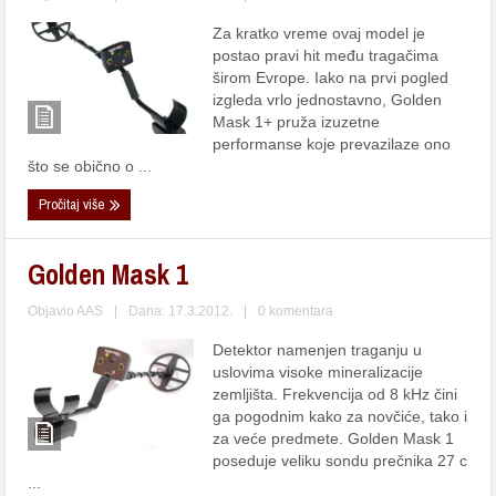
Za kratko vreme ovaj model je
postao pravi hit među tragačima
širom Evrope. Iako na prvi pogled
izgleda vrlo jednostavno, Golden
Mask 1+ pruža izuzetne
performanse koje prevazilaze ono
što se obično o ...
Pročitaj više
Golden Mask 1
Objavio
AAS
|
Dana: 17.3.2012.
|
0 komentara
Detektor namenjen traganju u
uslovima visoke mineralizacije
zemljišta. Frekvencija od 8 kHz čini
ga pogodnim kako za novčiće, tako i
za veće predmete. Golden Mask 1
poseduje veliku sondu prečnika 27 c
...