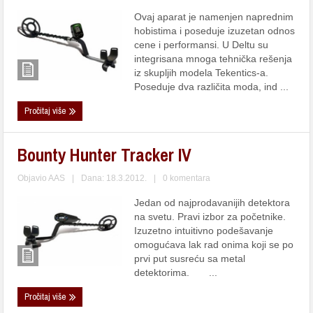
Ovaj aparat je namenjen naprednim
hobistima i poseduje izuzetan odnos
cene i performansi. U Deltu su
integrisana mnoga tehnička rešenja
iz skupljih modela Tekentics-a.
Poseduje dva različita moda, ind ...
Pročitaj više
Bounty Hunter Tracker IV
Objavio
AAS
|
Dana: 18.3.2012.
|
0 komentara
Jedan od najprodavanijih detektora
na svetu. Pravi izbor za početnike.
Izuzetno intuitivno podešavanje
omogućava lak rad onima koji se po
prvi put susreću sa metal
detektorima. ...
Pročitaj više