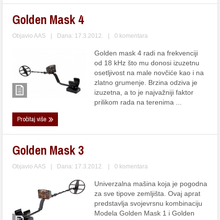
Golden Mask 4
Objavio
AAS
|
Dana: 17.3.2012.
|
0 komentara
Golden mask 4 radi na frekvenciji
od 18 kHz što mu donosi izuzetnu
osetljivost na male novčiće kao i na
zlatno grumenje. Brzina odziva je
izuzetna, a to je najvažniji faktor
prilikom rada na terenima ...
Pročitaj više
Golden Mask 3
Objavio
AAS
|
Dana: 17.3.2012.
|
0 komentara
Univerzalna mašina koja je pogodna
za sve tipove zemljišta. Ovaj aprat
predstavlja svojevrsnu kombinaciju
Modela Golden Mask 1 i Golden