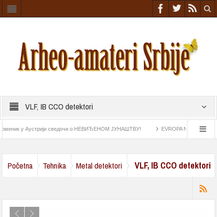
VLF, IB CCO detektori
ник у Аустрији сведочи о НЕВИЂЕНОМ ЈУНАШТВУ!
EVROPA NIŠTA SLIČNO NIJE 
e iz rimskog doba
Astrolab pronađen na „Esmeraldi“ najstariji navigacioni instrument
VLF, IB CCO detektori
Početna
Tehnika
Metal detektori