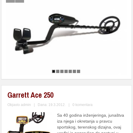
Garrett Ace 250
Objavio
admin
|
Dana: 19.3.2012.
|
0 komentara
Sa 40 godina inženjeringa, junaštva
iza njega i okretanja u pravcu
sportskog, terenskog dizajna, ovaj