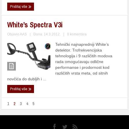
Pročitaj više
White’s Spectra V3i
Objavio
AAS
|
Dana: 14.3.2012.
|
0 komentara
Tehnički najnapredniji White’s
detektor. Trofrekvencijska
tehnologija i 9 različitih modova
rada omogućavaju odlične
performanse i prodornost kod
različitih vrsta meta, od sitnih
novčića do dubljih i ...
Pročitaj više
1
2
3
4
5