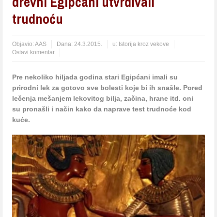
drevni Egipćani utvrđivali
trudnoću
Objavio:
AAS
Dana:
24.3.2015.
u:
Istorija kroz vekove
Ostavi komentar
Pre nekoliko hiljada godina stari Egipćani imali su
prirodni lek za gotovo sve bolesti koje bi ih snašle. Pored
lečenja mešanjem lekovitog bilja, začina, hrane itd. oni
su pronašli i način kako da naprave test trudnoće kod
kuće.