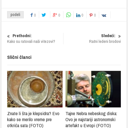
podeli
0
0
0
0
Prethodni:
Sledeći:
Kako su ratovali naši vitezovi?
Ratni ledeni brodovi
Slični članci
Znate li šta je klepsidra? Evo
Tajne Nebra nebeskog diska:
kako se merilo vreme pre
Ovo je najstariji astronomski
otkrića sata (FOTO)
artefakt u Evropi (FOTO)