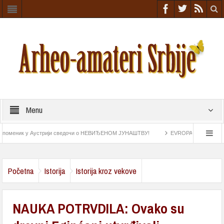
Menu
еник у Аустрији сведочи о НЕВИЂЕНОМ ЈУНАШТВУ!
EVROPA NIŠTA SLIČNO NIJ
ke iz rimskog doba
Astrolab pronađen na „Esmeraldi“ najstariji navigacioni instrumen
Početna
Istorija
Istorija kroz vekove
NAUKA POTRVDILA: Ovako su