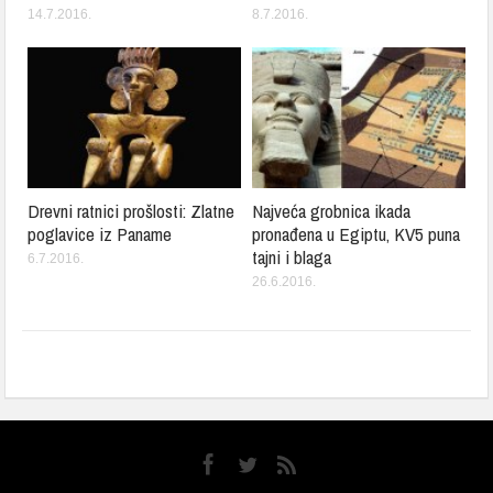
14.7.2016.
8.7.2016.
Drevni ratnici prošlosti: Zlatne
Najveća grobnica ikada
poglavice iz Paname
pronađena u Egiptu, KV5 puna
tajni i blaga
6.7.2016.
26.6.2016.