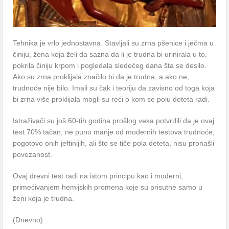
Tehnika je vrlo jednostavna. Stavljali su zrna pšenice i ječma u
činiju, žena koja želi da sazna da li je trudna bi urinirala u to,
pokrila činiju krpom i pogledala sledećeg dana šta se desilo.
Ako su zrna proklijala značilo bi da je trudna, a ako ne,
trudnoće nije bilo. Imali su čak i teoriju da zavisno od toga koja
bi zrna više proklijala mogli su reći o kom se polu deteta radi.
Istraživači su još 60-tih godina prošlog veka potvrdili da je ovaj
test 70% tačan, ne puno manje od modernih testova trudnoće,
pogotovo onih jeftinijih, ali što se tiče pola deteta, nisu pronašli
povezanost.
Ovaj drevni test radi na istom principu kao i moderni,
primećivanjem hemijskih promena koje su prisutne samo u
ženi koja je trudna.
(Dnevno)