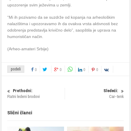
upozorenje svim ježevima u zemlji.
“Mi ih pozivamo da se suzdrže od kopanja na arheološkim
nalazištima i upozoravamo ih da ovakva vrsta aktivnosti bez
odobrenja predstavlja krivično delo“, saopštila je uprava na
humorističan način.
(Arheo-amateri Srbije)
podeli
0
0
0
0
Prethodni:
Sledeći:
Ratni ledeni brodovi
Car-tenk
Slični članci