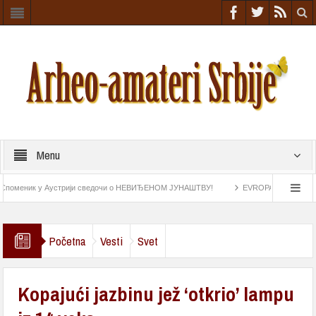
Menu
еник у Аустрији сведочи о НЕВИЂЕНОМ ЈУНАШТВУ!
EVROPA NIŠTA SLIČNO NIJ
tke iz rimskog doba
Astrolab pronađen na „Esmeraldi“ najstariji navigacioni instrume
Početna
Vesti
Svet
Kopajući jazbinu jež ‘otkrio’ lampu