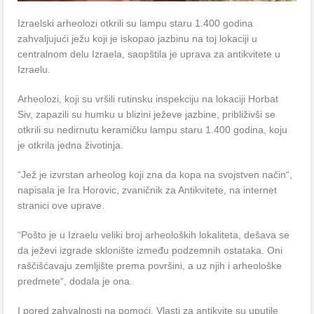
Izraelski arheolozi otkrili su lampu staru 1.400 godina
zahvaljujući ježu koji je iskopao jazbinu na toj lokaciji u
centralnom delu Izraela, saopštila je uprava za antikvitete u
Izraelu.
Arheolozi, koji su vršili rutinsku inspekciju na lokaciji Horbat
Siv, zapazili su humku u blizini ježeve jazbine, približivši se
otkrili su nedirnutu keramičku lampu staru 1.400 godina, koju
je otkrila jedna životinja.
“Jež je izvrstan arheolog koji zna da kopa na svojstven način“,
napisala je Ira Horovic, zvaničnik za Antikvitete, na internet
stranici ove uprave.
“Pošto je u Izraelu veliki broj arheoloških lokaliteta, dešava se
da ježevi izgrade sklonište između podzemnih ostataka. Oni
raščišćavaju zemljište prema površini, a uz njih i arheološke
predmete“, dodala je ona.
I pored zahvalnosti na pomoći, Vlasti za antikvite su uputile