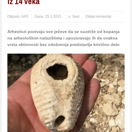
iz 14 veka
Objavio:
AAS
Dana:
25.3.2015.
u:
Svet
Ostavi komentar
Arheolozi pozivaju sve ježeve da se suzdrže od kopanja
na arheološkim nalazištima i upozoravaju ih da ovakva
vrsta aktivnosti bez odobrenja predstavlja krivično delo