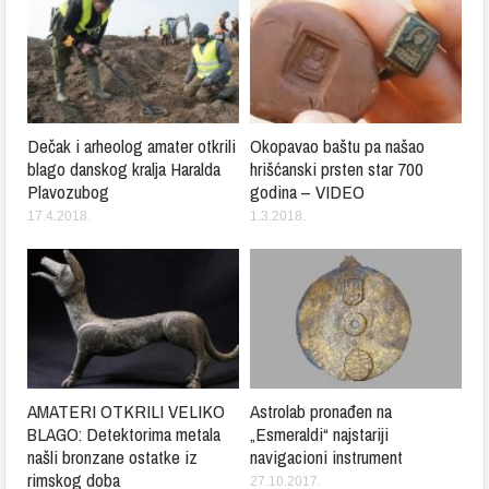
Dečak i arheolog amater otkrili
Okopavao baštu pa našao
blago danskog kralja Haralda
hrišćanski prsten star 700
Plavozubog
godina – VIDEO
17.4.2018.
1.3.2018.
AMATERI OTKRILI VELIKO
Astrolab pronađen na
BLAGO: Detektorima metala
„Esmeraldi“ najstariji
našli bronzane ostatke iz
navigacioni instrument
rimskog doba
27.10.2017.