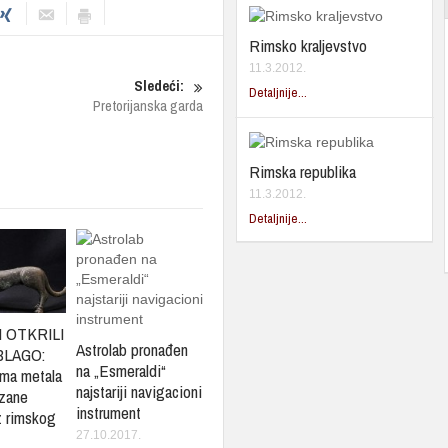
Rimsko kraljevstvo
11.3.2012.
Sledeći:
Detaljnije...
Pretorijanska garda
Rimska republika
11.3.2012.
Detaljnije...
 OTKRILI
Astrolab pronađen
BLAGO:
na „Esmeraldi“
ima metala
najstariji navigacioni
nzane
instrument
z rimskog
27.10.2017.