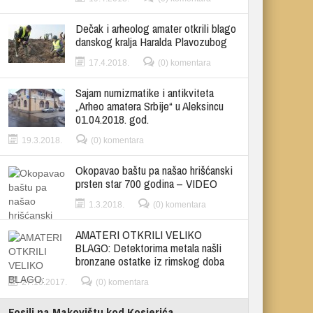
Dečak i arheolog amater otkrili blago
danskog kralja Haralda Plavozubog
17.4.2018.
(0) komentara
Sajam numizmatike i antikviteta
„Arheo amatera Srbije“ u Aleksincu
01.04.2018. god.
19.3.2018.
(0) komentara
Okopavao baštu pa našao hrišćanski
prsten star 700 godina – VIDEO
1.3.2018.
(0) komentara
AMATERI OTKRILI VELIKO
BLAGO: Detektorima metala našli
bronzane ostatke iz rimskog doba
27.10.2017.
(0) komentara
Fosili na Makovištu kod Kosjerića