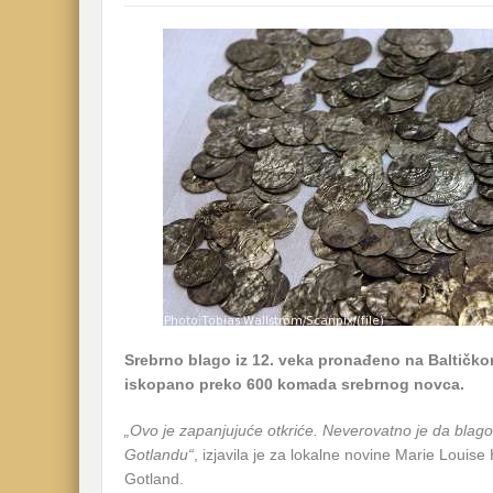
Srebrno blago iz 12. veka pronađeno na Baltičko
iskopano preko 600 komada srebrnog novca.
„Ovo je zapanjujuće otkriće. Neverovatno je da blago
Gotlandu“
, izjavila je za lokalne novine Marie Louise
Gotland.