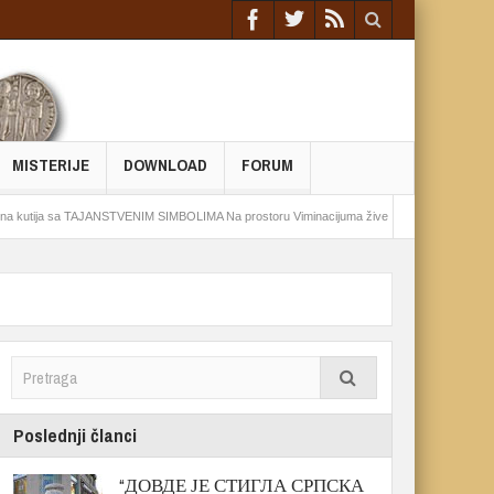
MISTERIJE
DOWNLOAD
FORUM
ja sa TAJANSTVENIM SIMBOLIMA Na prostoru Viminacijuma živeo drevni pokret
Epoh
Poslednji članci
“ДОВДЕ ЈЕ СТИГЛА СРПСКА