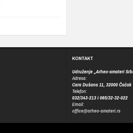
.
KONTAKT
Udruženje „Arheo-amateri Srbi
Adresa:
Cara Dušana 11, 32000 Čačak
Telefon:
032/343-213 i 065/32-32-022
Email:
office@arheo-amateri.rs