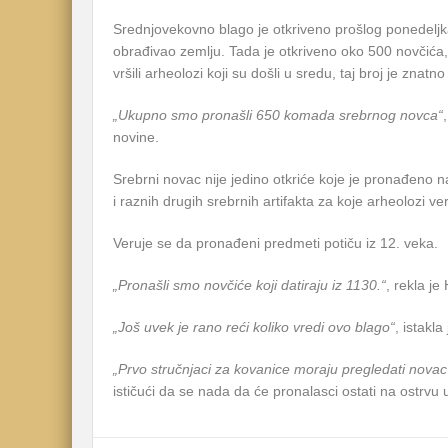
Srednjovekovno blago je otkriveno prošlog ponedeljk
obrađivao zemlju. Tada je otkriveno oko 500 novčića,
vršili arheolozi koji su došli u sredu, taj broj je znat
„Ukupno smo pronašli 650 komada srebrnog novca“
novine.
Srebrni novac nije jedino otkriće koje je pronađeno na
i raznih drugih srebrnih artifakta za koje arheolozi ve
Veruje se da pronađeni predmeti potiču iz 12. veka.
„Pronašli smo novčiće koji datiraju iz 1130.“
, rekla je 
„Još uvek je rano reći koliko vredi ovo blago“
, istakla 
„Prvo stručnjaci za kovanice moraju pregledati novac d
ističući da se nada da će pronalasci ostati na ostrvu