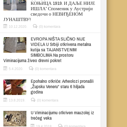
КОЊИЦА 1919. И ДАЉЕ НИЈЕ
ИШЛА” Споменик у Аустрији
сведочи о НЕВИЂЕНОМ
ЈУНАШТВУ!
10.12.2020.
(0) komentara
EVROPA NIŠTA SLIČNO NIJE
VIDELA U Srbiji otkrivena metalna
kutija sa TAJANSTVENIM
SIMBOLIMA Na prostoru
Viminacijuma živeo drevni pokret
5.4.2020.
(0) komentara
Epohalno otkriće: Arheolozi pronašli
„Župsku Veneru“ staru 6 hiljada
godina
13.8.2019.
(0) komentara
U Viminacijumu otkriven mauzolej iz
trećeg veka
19.4.2018.
(0) komentara