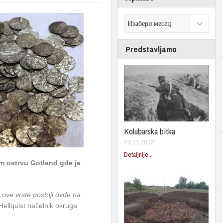
Predstavljamo
Kolubarska bitka
23.11.2012.
Detaljnije...
m ostrvu Gotland gde je
 ove vrste postoji ovde na
 Hellquist načelnik okruga