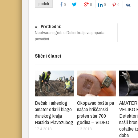
podeli
0
0
0
0
Prethodni:
Neotvarani grob u Dolini kraljeva pripada
pevačici
Slični članci
Dečak i arheolog
Okopavao baštu pa
AMATERI
amater otkrili blago
našao hrišćanski
VELIKO 
danskog kralja
prsten star 700
Detektor
Haralda Plavozubog
godina – VIDEO
našli bro
ostatke i
17.4.2018.
1.3.2018.
doba