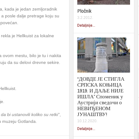
a, kada je jedan zemljoradnik
Pločnik
 a posle dalje pretrage koju su
3.2.2012.
no povećan.
Detaljnije...
, rekla je Hellkuist za lokalne
 ovom mestu, bilo je tu i nakita
ruju da su delovi drevne sekire.
“ДОВДЕ ЈЕ СТИГЛА
СРПСКА КОЊИЦА
Hellkuist.
1919. И ДАЉЕ НИЈЕ
ИШЛА” Споменик у
Аустрији сведочи о
je.
НЕВИЂЕНОМ
ЈУНАШТВУ!
a bi ustanovili koliko su retki“
,
 u muzeju Gotlanda.
10.12.2020.
Detaljnije...