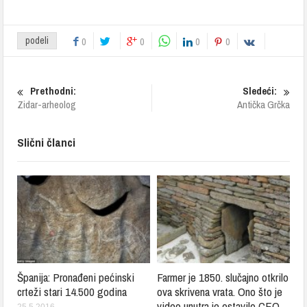
podeli
0
0
0
0
Prethodni:
Sledeći:
Zidar-arheolog
Antička Grčka
Slični članci
Španija: Pronađeni pećinski
Farmer je 1850. slučajno otkrilo
crteži stari 14.500 godina
ova skrivena vrata. Ono što je
video unutra je ostavilo CEO
25.5.2016.