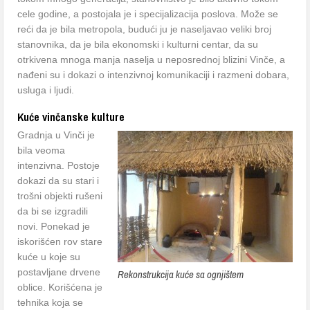
cele godine, a postojala je i specijalizacija poslova. Može se
reći da je bila metropola, budući ju je naseljavao veliki broj
stanovnika, da je bila ekonomski i kulturni centar, da su
otrkivena mnoga manja naselja u neposrednoj blizini Vinče, a
nađeni su i dokazi o intenzivnoj komunikaciji i razmeni dobara,
usluga i ljudi.
Kuće vinčanske kulture
Gradnja u Vinči je
bila veoma
intenzivna. Postoje
dokazi da su stari i
trošni objekti rušeni
da bi se izgradili
novi. Ponekad je
iskorišćen rov stare
kuće u koje su
postavljane drvene
Rekonstrukcija kuće sa ognjištem
oblice. Korišćena je
tehnika koja se