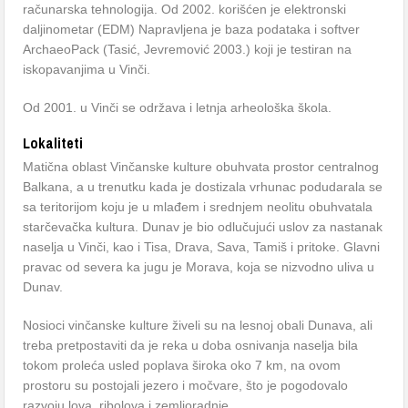
računarska tehnologija. Od 2002. korišćen je elektronski
daljinometar (EDM) Napravljena je baza podataka i softver
ArchaeoPack (Tasić, Jevremović 2003.) koji je testiran na
iskopavanjima u Vinči.
Od 2001. u Vinči se održava i letnja arheološka škola.
Lokaliteti
Matična oblast Vinčanske kulture obuhvata prostor centralnog
Balkana, a u trenutku kada je dostizala vrhunac podudarala se
sa teritorijom koju je u mlađem i srednjem neolitu obuhvatala
starčevačka kultura. Dunav je bio odlučujući uslov za nastanak
naselja u Vinči, kao i Tisa, Drava, Sava, Tamiš i pritoke. Glavni
pravac od severa ka jugu je Morava, koja se nizvodno uliva u
Dunav.
Nosioci vinčanske kulture živeli su na lesnoj obali Dunava, ali
treba pretpostaviti da je reka u doba osnivanja naselja bila
tokom proleća usled poplava široka oko 7 km, na ovom
prostoru su postojali jezero i močvare, što je pogodovalo
razvoju lova, ribolova i zemljoradnje.