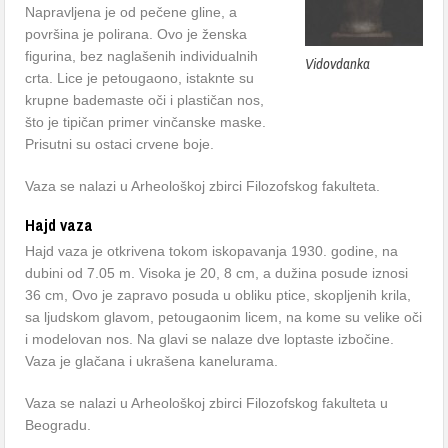
Napravljena je od pečene gline, a
površina je polirana. Ovo je ženska
figurina, bez naglašenih individualnih
Vidovdanka
crta. Lice je petougaono, istaknte su
krupne bademaste oči i plastičan nos,
što je tipičan primer vinčanske maske.
Prisutni su ostaci crvene boje.
Vaza se nalazi u Arheološkoj zbirci Filozofskog fakulteta.
Hajd vaza
Hajd vaza je otkrivena tokom iskopavanja 1930. godine, na
dubini od 7.05 m. Visoka je 20, 8 cm, a dužina posude iznosi
36 cm, Ovo je zapravo posuda u obliku ptice, skopljenih krila,
sa ljudskom glavom, petougaonim licem, na kome su velike oči
i modelovan nos. Na glavi se nalaze dve loptaste izbočine.
Vaza je glačana i ukrašena kanelurama.
Vaza se nalazi u Arheološkoj zbirci Filozofskog fakulteta u
Beogradu.