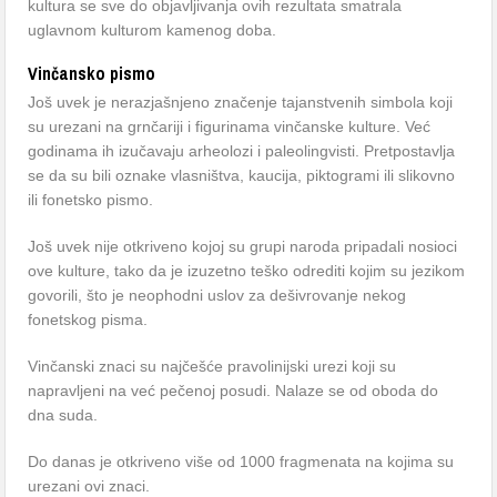
kultura se sve do objavljivanja ovih rezultata smatrala
uglavnom kulturom kamenog doba.
Vinčansko pismo
Još uvek je nerazjašnjeno značenje tajanstvenih simbola koji
su urezani na grnčariji i figurinama vinčanske kulture. Već
godinama ih izučavaju arheolozi i paleolingvisti. Pretpostavlja
se da su bili oznake vlasništva, kaucija, piktogrami ili slikovno
ili fonetsko pismo.
Još uvek nije otkriveno kojoj su grupi naroda pripadali nosioci
ove kulture, tako da je izuzetno teško odrediti kojim su jezikom
govorili, što je neophodni uslov za dešivrovanje nekog
fonetskog pisma.
Vinčanski znaci su najčešće pravolinijski urezi koji su
napravljeni na već pečenoj posudi. Nalaze se od oboda do
dna suda.
Do danas je otkriveno više od 1000 fragmenata na kojima su
urezani ovi znaci.