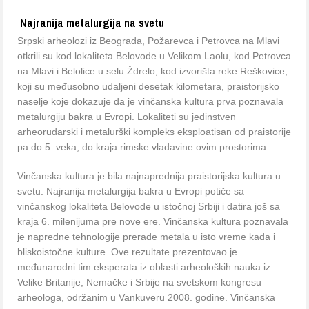
Najranija metalurgija na svetu
Srpski arheolozi iz Beograda, Požarevca i Petrovca na Mlavi
otkrili su kod lokaliteta Belovode u Velikom Laolu, kod Petrovca
na Mlavi i Belolice u selu Ždrelo, kod izvorišta reke Reškovice,
koji su međusobno udaljeni desetak kilometara, praistorijsko
naselje koje dokazuje da je vinčanska kultura prva poznavala
metalurgiju bakra u Evropi. Lokaliteti su jedinstven
arheorudarski i metalurški kompleks eksploatisan od praistorije
pa do 5. veka, do kraja rimske vladavine ovim prostorima.
Vinčanska kultura je bila najnaprednija praistorijska kultura u
svetu. Najranija metalurgija bakra u Evropi potiče sa
vinčanskog lokaliteta Belovode u istočnoj Srbiji i datira još sa
kraja 6. milenijuma pre nove ere. Vinčanska kultura poznavala
je napredne tehnologije prerade metala u isto vreme kada i
bliskoistočne kulture. Ove rezultate prezentovao je
međunarodni tim eksperata iz oblasti arheoloških nauka iz
Velike Britanije, Nemačke i Srbije na svetskom kongresu
arheologa, održanim u Vankuveru 2008. godine. Vinčanska