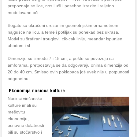
prepoznaje se lice, nos i uši i posebno izrazito i reljefno
modelovane oči.
Bogato su ukrašeni urezanim geometrijskim ornametnom,
najgušće na licu, a teme i potiljak su ponekad bez ukrasa.
Motivi su šrafirani trouglovi, cik-cak linije, meandar ispunjen
ubodom i sl.
Dimenzije su između 7 i 15 cm, a pošto se povezuju sa
amforama, pretpostavlja se da odgovaraju onima dimenzija od
20 do 40 cm. Smisao ovih poklopaca još uvek nije u potpunosti
odgonetnut.
Ekonomija nosioca kulture
Nosioci vinčanske
kulture imali su
mešovitu
ekonomiju,
osnovne delatnosti
bili su stočarstvo i