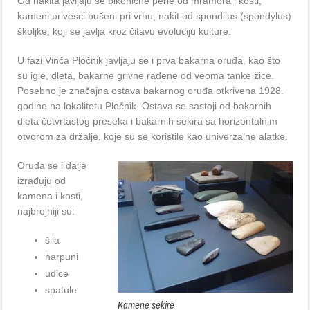
Od nakita javljaju se bikonične perle od mramora i kosti,
kameni privesci bušeni pri vrhu, nakit od spondilus (spondylus)
školjke, koji se javlja kroz čitavu evoluciju kulture.
U fazi Vinča Pločnik javljaju se i prva bakarna oruđa, kao što
su igle, dleta, bakarne grivne rađene od veoma tanke žice.
Posebno je značajna ostava bakarnog oruđa otkrivena 1928.
godine na lokalitetu Pločnik. Ostava se sastoji od bakarnih
dleta četvrtastog preseka i bakarnih sekira sa horizontalnim
otvorom za držalje, koje su se koristile kao univerzalne alatke.
Oruđa se i dalje
izrađuju od
kamena i kosti,
najbrojniji su:
šila
harpuni
udice
spatule
Kamene sekire