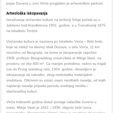
pojas Dunava u zoni Vinče proglašen je arheološkim parkom.
Arheološka iskopavanja
Istraživanja vinčanske kulture na teritoriji Srbije počela su u
Jablanici kod Aranđelovca 1901. godine, a u Transilvaniji 1875.
na lokalitetu Tordoš.
Vinčanska kultura je nazvana po lokalitetu Vinča – Belo brdo,
koje se nalazi na desnoj obali Dunava, u selu Vinča, 11 km
nizvodno od Beograda, na kome je iskopavanje započeo
1908. profesor Beogradskog univerziteta dr Miloje Vasić, na
prostoru od oko 400 m². Ca manjim prekidima, radovi su trajali
sve do Prvog svetskog rata. 1924. godine, obnavljeno je
iskopavanje ali nakratko, zbog nedostatka materijalnih
sredstava. Otkriveni su ostaci osam neolitskih naselja, od kojih
najstarije naselje pripada periodu srednjeg neolita i
starčevačkoj kulturi.
Vinča tridesetih godina dolazi postaje nalazište čuveno u
svetu. Miloje Vasić je 1932. i 1936. objavio četiri toma