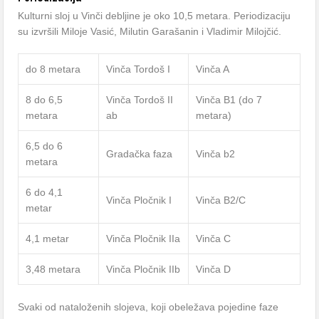
Kulturni sloj u Vinči debljine je oko 10,5 metara. Periodizaciju
su izvršili Miloje Vasić, Milutin Garašanin i Vladimir Milojčić.
do 8 metara
Vinča Tordoš I
Vinča A
8 do 6,5
Vinča Tordoš II
Vinča B1 (do 7
metara
ab
metara)
6,5 do 6
Gradačka faza
Vinča b2
metara
6 do 4,1
Vinča Pločnik I
Vinča B2/C
metar
4,1 metar
Vinča Pločnik IIa
Vinča C
3,48 metara
Vinča Pločnik IIb
Vinča D
Svaki od nataloženih slojeva, koji obeležava pojedine faze