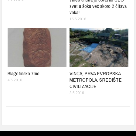
svet u šoku već skoro 2 čitava
veka!
15.5.2016.
Blagotinsko zrno
VINČA, PRVA EVROPSKA
METROPOLA, SREDIŠTE
4.5.2016.
CIVILIZACIJE
3.5.2016.