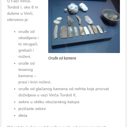
U Fazi Vinča-
Tordoš I, oko 8 m
dubine u Vinči,
otkriveno je:
oruđe od
obsidijana i
to strugači,
grebači i
noževi,
Oruđe od kamena
oruđe od
tesanog
kamena –
pravi i krivi noževi,
oruđe od glačanog kamena od nefrita koje procvat
doživljava u vazi Vinča Tordoš II,
sekire u obliku obućarskog kalupa
jezičaste sekire
dleta.