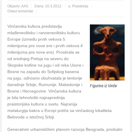
Objavio:
AAS
Dana:
10.3.2012.
u:
Praistorija
Ostavi komentar
Vinčanska kultura predstavlja
mlađeneolitsku i ranoeneolitsku kulturu
Evrope (između prvih vekova 5.
milenijuma pre nove ere i prvih vekova 4
milenijuma pre nove ere). Prostirala se
od srednjeg Potisja na severu do
Skopske kotline na jugu i od reka Usore i
Bosne na zapadu do Sofijskog basena
na jugu, odnosno obuhvatala je teritorije
današnje Srbije, Rumunije, Makedonije i
Figurina iz Vinče
Bosne i Hercegovine. Vinčanska kultura
je bila tehnološki najnaprednija
praistorijska kultura u svetu. Najranija
metalurgija bakra u Evropi potiče sa vinčaskog lokaliteta
Belovode u istočnoj Srbiji.
Generalnim urbanističkim planom razvoja Beograda, priobalni