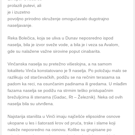
prolazili putevi, ali
je i izuzetno
povoljno prirodno okruženje omogućavalo dugotrajno
naseljavanje.
Reka Bolečica, koja se uliva u Dunav neposredno ispod
naselja, bila je izvor sveže vode, a bila je i veza sa Avalom,
gde su nalažene važne sirovine poput cinabarita.
Vinčanska naselja su pretežno višeslojna, a na samom
lokalitetu Vinča konstatovano je 9 naselja. Po položaju malo se
razlikuju od starčevačkih, podižu se na rečnim terasama sa
padom ka reci, na osunčanim padinama ili gredama. U mlađim
fazama naselja se podižu na strmim teško pristupačnim
brežuljcima ili stenama (Gadac, Rt – Železnik). Neka od ovih
naselja bila su utvrđena.
Najstarija staništa u Vinči imaju najčešće elipsoidne osnove
ukopane u les i šatorasti krov od pruća, trske i slame koji
naleže neposredno na osnovu. Kolibe su grupisane po