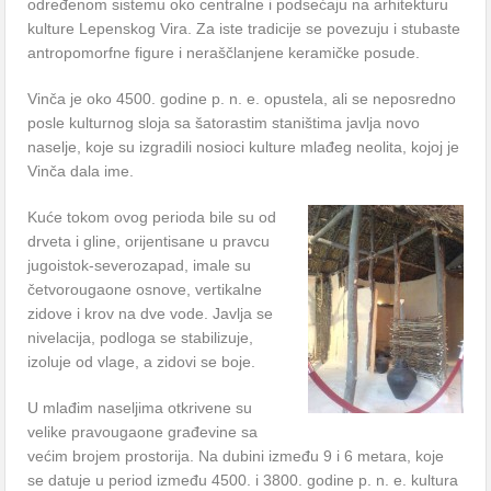
određenom sistemu oko centralne i podsećaju na arhitekturu
kulture Lepenskog Vira. Za iste tradicije se povezuju i stubaste
antropomorfne figure i neraščlanjene keramičke posude.
Vinča je oko 4500. godine p. n. e. opustela, ali se neposredno
posle kulturnog sloja sa šatorastim staništima javlja novo
naselje, koje su izgradili nosioci kulture mlađeg neolita, kojoj je
Vinča dala ime.
Kuće tokom ovog perioda bile su od
drveta i gline, orijentisane u pravcu
jugoistok-severozapad, imale su
četvorougaone osnove, vertikalne
zidove i krov na dve vode. Javlja se
nivelacija, podloga se stabilizuje,
izoluje od vlage, a zidovi se boje.
U mlađim naseljima otkrivene su
velike pravougaone građevine sa
većim brojem prostorija. Na dubini između 9 i 6 metara, koje
se datuje u period između 4500. i 3800. godine p. n. e. kultura