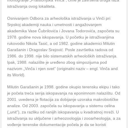
monografije „Praistorijska Vinča“, čime je završena druga faza
istraživanja ovog lokaliteta.
Osnivanjem Odbora za arheološka istraživanja u Vinči pri
Srpskoj akademiji nauka i umetnosti i angažovanjem
akademika Vase Čubrilovića i Jovana Todorovića, započeta su
1978. godine nova iskopavanja. U početku je istraživanjima
rukovodio Nikola Tasić, a od 1982. godine akademici Milutin
Garašanin i Dragoslav Srejović. Posle završetka radova od
1986. do 1998. nije bilo sistematskih arheoloških istraživanja.
Ipak, 1988. nalazište je uređeno zbog simpozijuma pod
nazivom „Vinča i njen svet“ (originalni naziv – engl. Vinča and
its World).
Milutin Garašanin je 1998. godine okupio terensku ekipu i tako
je počela treća serija iskopavanja na eponimnom nalazištu. Od
2001. uvedena je flotacija za dobijanje uzoraka makrobiotičke
analize. Od 2003. započela su iskopavanja u sistemu celina
(„unit“), za razliku od ranijih iskopavanja u kvadratnoj mreži. U
istraživanja su uključene i arheozoologija i zooarheologija, a za
vođenje terenske dokumentacije počela je da se koristi