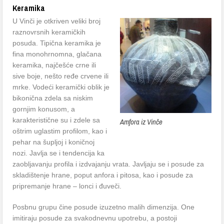
Keramika
U Vinči je otkriven veliki broj
raznovrsnih keramičkih
posuda. Tipična keramika je
fina monohrnomna, glačana
keramika, najčešće crne ili
sive boje, nešto ređe crvene ili
mrke. Vodeći keramički oblik je
bikonična zdela sa niskim
gornjim konusom, a
karakteristične su i zdele sa
Amfora iz Vinče
oštrim uglastim profilom, kao i
pehar na šupljoj i koničnoj
nozi. Javlja se i tendencija ka
zaobljavanju profila i izdvajanju vrata. Javljaju se i posude za
skladištenje hrane, poput anfora i pitosa, kao i posude za
pripremanje hrane – lonci i đuveči.
Posbnu grupu čine posude izuzetno malih dimenzija. One
imitiraju posude za svakodnevnu upotrebu, a postoji