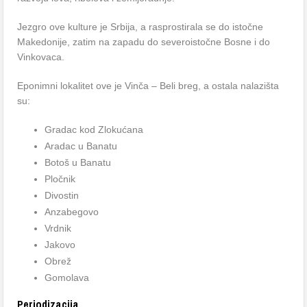
Jezgro ove kulture je Srbija, a rasprostirala se do istočne
Makedonije, zatim na zapadu do severoistočne Bosne i do
Vinkovaca.
Eponimni lokalitet ove je Vinča – Beli breg, a ostala nalazišta
su:
Gradac kod Zlokućana
Aradac u Banatu
Botoš u Banatu
Pločnik
Divostin
Anzabegovo
Vrdnik
Jakovo
Obrež
Gomolava
Periodizacija