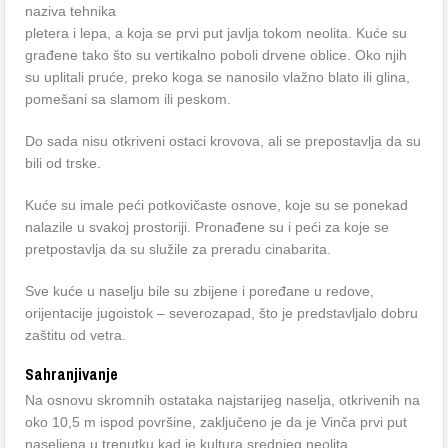
naziva tehnika
pletera i lepa, a koja se prvi put javlja tokom neolita. Kuće su
građene tako što su vertikalno poboli drvene oblice. Oko njih
su uplitali pruće, preko koga se nanosilo vlažno blato ili glina,
pomešani sa slamom ili peskom.
Do sada nisu otkriveni ostaci krovova, ali se prepostavlja da su
bili od trske.
Kuće su imale peći potkovičaste osnove, koje su se ponekad
nalazile u svakoj prostoriji. Pronađene su i peći za koje se
pretpostavlja da su služile za preradu cinabarita.
Sve kuće u naselju bile su zbijene i poređane u redove,
orijentacije jugoistok – severozapad, što je predstavljalo dobru
zaštitu od vetra.
Sahranjivanje
Na osnovu skromnih ostataka najstarijeg naselja, otkrivenih na
oko 10,5 m ispod površine, zaključeno je da je Vinča prvi put
naseljena u trenutku kad je kultura srednjeg neolita