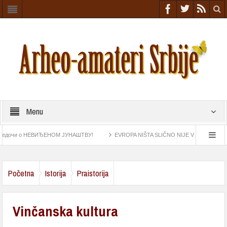
Menu
ЕВИЂЕНОМ ЈУНАШТВУ!
EVROPA NIŠTA SLIČNO NIJE VIDELA U Srbiji otkrivena meta
b pronađen na „Esmeraldi“ najstariji navigacioni instrument
Grupa arheologa amatera o
Početna
Istorija
Praistorija
Vinčanska kultura