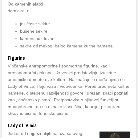
Od kamenih alatki
dominiraju:
jezičaste sekire
bušene sekire
kameni buzdovani
sekire od mekog, belog kamena kultne namene.
Figurine
Vinčanske antropomorfne i zoomorfne figurine, kao i
prosopomorfni poklopci i žrtvenici predstavljaju izuzetne
umetničke domete ove kulture. Najznačajnije među njima su
Lady of Vinča, Hajd vaza i Vidovdanka. Pored predmeta kultne
namene, o stepenu razvijenosti govore i urezani znaci poznati
kao „vinčansko pismo“. Pretpostavke o njihovoj funkciji su
mnogobrojne: da su oznake vlasništva, kaucije, piktogrami ili
slikovno pismo, fonetsko pismo …
Lady of Vinča
Jedan od najpoznatijih nalaza sa ovog