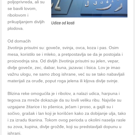
poljoprivreda, ali su
se bavili lovom,
ribolovom i
prikupljanjem divljih
Udice od kosti
plodova.
Od domaćih
životinja prisutni su: goveče, svinja, ovca, koza i pas. Osim
mesa, koristilo se i mleko, a pretpostavlja se da je postojala i
proizvodnja sira. Od divljih životinja prisutni su jelen, vepar,
divlje goveče, zec, dabar, kuna, jazavac i lisica. Lov je imao
važnu ulogu, ne samo zbog ishrane, već su se tako nabavljali
materijali za oruđe, poput roga jelena ili kljova divlje svinje.
Blizina reke omogućila je i ribolov, a nalazi udica, harpuna i
tegova za mreže dokazuje da su lovili veliku ribu. Najviše su
uzgajane žitarice i to pšenica, ječam i proso, a gajili su i
sočivo, grašak i lan koji je korišćen kako za dobijanje ulja, tako
i za izradu tkanina. Tokom ovog perioda u okolini naselja rasle
su zova, kupina, divlje grožđe, koji su predstavljali dopunu u
ishrani.