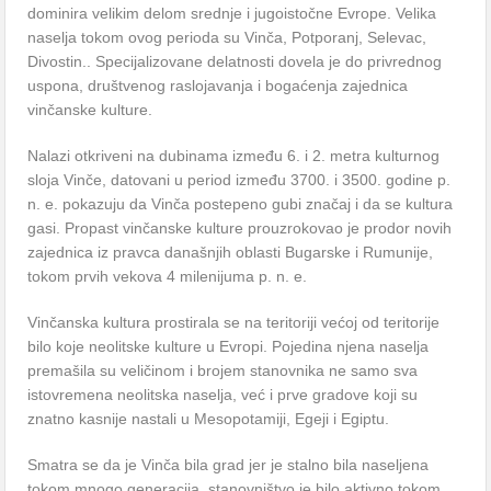
dominira velikim delom srednje i jugoistočne Evrope. Velika
naselja tokom ovog perioda su Vinča, Potporanj, Selevac,
Divostin.. Specijalizovane delatnosti dovela je do privrednog
uspona, društvenog raslojavanja i bogaćenja zajednica
vinčanske kulture.
Nalazi otkriveni na dubinama između 6. i 2. metra kulturnog
sloja Vinče, datovani u period između 3700. i 3500. godine p.
n. e. pokazuju da Vinča postepeno gubi značaj i da se kultura
gasi. Propast vinčanske kulture prouzrokovao je prodor novih
zajednica iz pravca današnjih oblasti Bugarske i Rumunije,
tokom prvih vekova 4 milenijuma p. n. e.
Vinčanska kultura prostirala se na teritoriji većoj od teritorije
bilo koje neolitske kulture u Evropi. Pojedina njena naselja
premašila su veličinom i brojem stanovnika ne samo sva
istovremena neolitska naselja, već i prve gradove koji su
znatno kasnije nastali u Mesopotamiji, Egeji i Egiptu.
Smatra se da je Vinča bila grad jer je stalno bila naseljena
tokom mnogo generacija, stanovništvo je bilo aktivno tokom