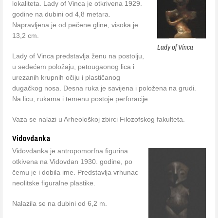
lokaliteta. Lady of Vinca je otkrivena 1929.
godine na dubini od 4,8 metara.
Napravljena je od pečene gline, visoka je
13,2 cm.
Lady of Vinca
Lady of Vinca predstavlja ženu na postolju,
u sedećem položaju, petougaonog lica i
urezanih krupnih očiju i plastičanog
dugačkog nosa. Desna ruka je savijena i položena na grudi.
Na licu, rukama i temenu postoje perforacije.
Vaza se nalazi u Arheološkoj zbirci Filozofskog fakulteta.
Vidovdanka
Vidovdanka je antropomorfna figurina
otkivena na Vidovdan 1930. godine, po
čemu je i dobila ime. Predstavlja vrhunac
neolitske figuralne plastike.
Nalazila se na dubini od 6,2 m.