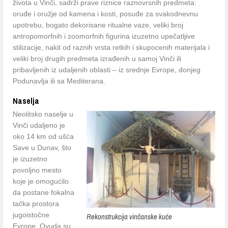
života u Vinči, sadrži prave riznice raznovrsnih predmeta:
oruđe i oružje od kamena i kosti, posuđe za svakodnevnu
upotrebu, bogato dekorisane ritualne vaze, veliki broj
antropomorfnih i zoomorfnih figurina izuzetno upečatljive
stilizacije, nakit od raznih vrsta retkih i skupocenih materijala i
veliki broj drugih predmeta izrađenih u samoj Vinči ili
pribavljenih iz udaljenih oblasti – iz srednje Evrope, donjeg
Podunavlja ili sa Mediterana.
Naselja
Neolitsko naselje u
Vinči udaljeno je
oko 14 km od ušća
Save u Dunav, što
je izuzetno
povoljno mesto
koje je omogućilo
da postane fokalna
tačka prostora
jugoistočne
Rekonstrukcija vinčanske kuće
Evrope. Ovuda su