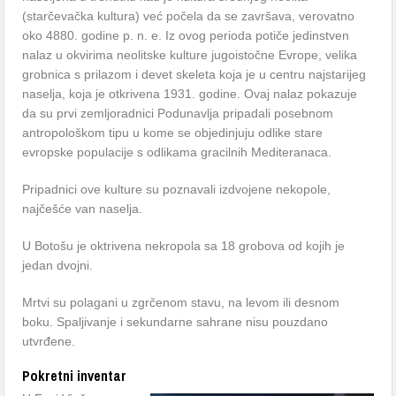
(starčevačka kultura) već počela da se završava, verovatno
oko 4880. godine p. n. e. Iz ovog perioda potiče jedinstven
nalaz u okvirima neolitske kulture jugoistočne Evrope, velika
grobnica s prilazom i devet skeleta koja je u centru najstarijeg
naselja, koja je otkrivena 1931. godine. Ovaj nalaz pokazuje
da su prvi zemljoradnici Podunavlja pripadali posebnom
antropološkom tipu u kome se objedinjuju odlike stare
evropske populacije s odlikama gracilnih Mediteranaca.
Pripadnici ove kulture su poznavali izdvojene nekopole,
najčešće van naselja.
U Botošu je oktrivena nekropola sa 18 grobova od kojih je
jedan dvojni.
Mrtvi su polagani u zgrčenom stavu, na levom ili desnom
boku. Spaljivanje i sekundarne sahrane nisu pouzdano
utvrđene.
Pokretni inventar