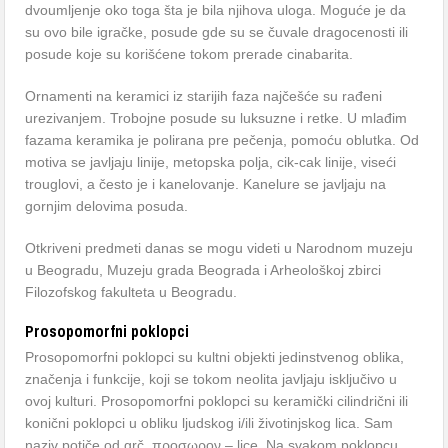
dvoumljenje oko toga šta je bila njihova uloga. Moguće je da
su ovo bile igračke, posude gde su se čuvale dragocenosti ili
posude koje su korišćene tokom prerade cinabarita.
Ornamenti na keramici iz starijih faza najčešće su rađeni
urezivanjem. Trobojne posude su luksuzne i retke. U mlađim
fazama keramika je polirana pre pečenja, pomoću oblutka. Od
motiva se javljaju linije, metopska polja, cik-cak linije, viseći
trouglovi, a često je i kanelovanje. Kanelure se javljaju na
gornjim delovima posuda.
Otkriveni predmeti danas se mogu videti u Narodnom muzeju
u Beogradu, Muzeju grada Beograda i Arheološkoj zbirci
Filozofskog fakulteta u Beogradu.
Prosopomorfni poklopci
Prosopomorfni poklopci su kultni objekti jedinstvenog oblika,
značenja i funkcije, koji se tokom neolita javljaju isključivo u
ovoj kulturi. Prosopomorfni poklopci su keramički cilindrični ili
konični poklopci u obliku ljudskog i/ili životinjskog lica. Sam
naziv potiče od grč. προσωρον – lice. Na svakom poklopcu