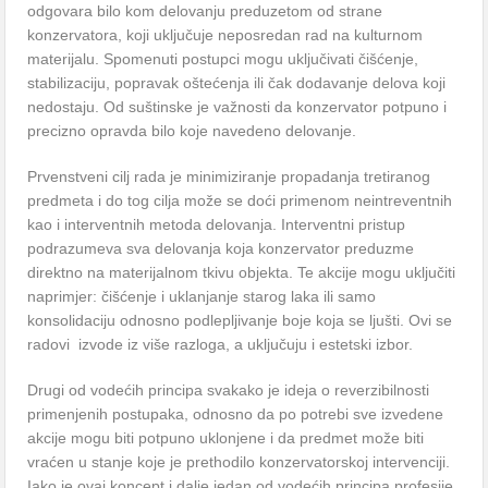
odgovara bilo kom delovanju preduzetom od strane
konzervatora, koji uključuje neposredan rad na kulturnom
materijalu. Spomenuti postupci mogu uključivati čišćenje,
stabilizaciju, popravak oštećenja ili čak dodavanje delova koji
nedostaju. Od suštinske je važnosti da konzervator potpuno i
precizno opravda bilo koje navedeno delovanje.
Prvenstveni cilj rada je minimiziranje propadanja tretiranog
predmeta i do tog cilja može se doći primenom neintreventnih
kao i interventnih metoda delovanja. Interventni pristup
podrazumeva sva delovanja koja konzervator preduzme
direktno na materijalnom tkivu objekta. Te akcije mogu uključiti
naprimjer: čišćenje i uklanjanje starog laka ili samo
konsolidaciju odnosno podlepljivanje boje koja se ljušti. Ovi se
radovi izvode iz više razloga, a uključuju i estetski izbor.
Drugi od vodećih principa svakako je ideja o reverzibilnosti
primenjenih postupaka, odnosno da po potrebi sve izvedene
akcije mogu biti potpuno uklonjene i da predmet može biti
vraćen u stanje koje je prethodilo konzervatorskoj intervenciji.
Iako je ovaj koncept i dalje jedan od vodećih principa profesije,