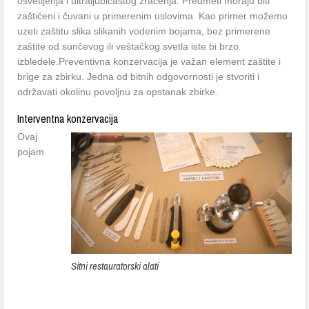
osvetljenja i ultraljubičastog zračenja. Predmeti moraju biti
zaštićeni i čuvani u primerenim uslovima. Kao primer možemo
uzeti zaštitu slika slikanih vodenim bojama, bez primerene
zaštite od sunčevog ili veštačkog svetla iste bi brzo
izbledele.Preventivna konzervacija je važan element zaštite i
brige za zbirku. Jedna od bitnih odgovornosti je stvoriti i
održavati okolinu povoljnu za opstanak zbirke.
Interventna konzervacija
Ovaj
pojam
Sitni restauratorski alati