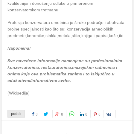
kvalitetnijem donošenju odluke o primerenom
konzervatorskom tretmanu.
Profesija konzervatora umetnina je široko područje i obuhvata
brojne specijalnosti kao što su: konzervacija arheoloških
predmete,keramike,stakla,metala,slika,knjiga i papira,kože,itd.
Napomena!
Sve navedene informacije namenjene su profesionalnim
konzervatorima, restauratorima,muzejskim radnicima i
onima koje ova problematika zanima i to isključivo u
edukativne/informativne svrhe.
(Wikipedija)
podeli
0
0
0
0