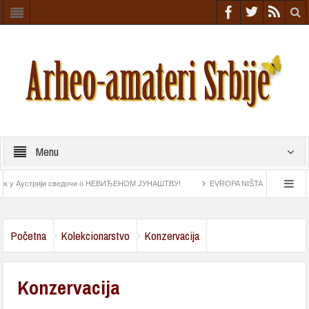
Menu
устрији сведочи о НЕВИЂЕНОМ ЈУНАШТВУ!
EVROPA NIŠTA SLIČNO NIJE VIDELA 
skog doba
Astrolab pronađen na „Esmeraldi“ najstariji navigacioni instrument
Početna
Kolekcionarstvo
Konzervacija
Konzervacija