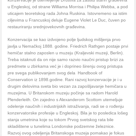
konzervacije je utemeljenje Društva za zaštitu starih građevina
u Engleskoj, od strane Williama Morrisa i Philipa Webba, a pod
uticajem teoretskog rada Johna Ruskina. Istovremeno sa istim
ciljevima u Francuskoj deluje Eugene Violet Le Duc, čuven po
restauriranju srednjovekovnih građevina.
Konzervacija se kao izdvojeno polje ljudskog mišljenja prvo
javlja u Nemačkoj 1888. godine. Friedrich Rathgen postaje prvi
hemičar stalno zaposlen u muzeju (Kraljevski muzeji, Berlin).
Treba istaknuti da on nije samo razvio naučni pristup brizi za
predmete u zbirkama već je i doprineo širenju ovog pristupa
pre svega publikovanjem svog dela Handbook of
Conservation iz 1898.godine. Rani razvoj konzervacije je i u
drugim delovima sveta bio vezan za zapošljavanje hemičara u
muzejima. U Britanskom muzeju počinje sa radom Harold
Plenderleith. On zajedno s Alexanderom Scottom utemeljuje
odelenje naučnih i industrijskih istraživanja, radi se o rođenju
konzervatorske profesije u Engleskoj. Bila je to posledica lošeg
stanja umetnina koje su tokom Prvog svetskog rata bile
skladištene u tunelima Londonske podzemne železnice.
Razvoj ovog odeljenja Britanskoga muzeja pomakao je fokus