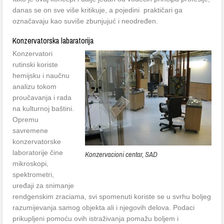
danas se on sve više kritikuje, a pojedini praktičari ga
označavaju kao suviše zbunjujuć i neodređen.
Konzervatorska labaratorija
Konzervatori
rutinski koriste
hemijsku i naučnu
analizu tokom
proučavanja i rada
na kulturnoj baštini.
Opremu
savremene
konzervatorske
laboratorije čine
Konzervacioni centar, SAD
mikroskopi,
spektrometri,
uređaji za snimanje
rendgenskim zraciama, svi spomenuti koriste se u svrhu boljeg
razumijevanja samog objekta ali i njegovih delova. Podaci
prikupljeni pomoću ovih istraživanja pomažu boljem i