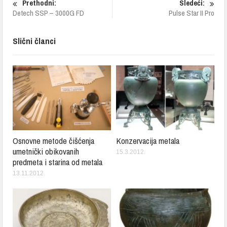
Prethodni:
Sledeći:
Detech SSP – 3000G FD
Pulse Star II Pro
Slični članci
Osnovne metode čišćenja
Konzervacija metala
umetnički obikovanih
15.3.2012.
predmeta i starina od metala
13.11.2012.