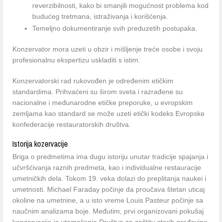
reverzibilnosti, kako bi smanjili mogućnost problema kod
budućeg tretmana, istraživanja i korišćenja.
Temeljno dokumentiranje svih preduzetih postupaka.
Konzervator mora uzeti u obzir i mišljenje treće osobe i svoju
profesionalnu ekspertizu uskladiti s istim.
Konzervatorski rad rukovođen je određenim etičkim
standardima. Prihvaćeni su širom sveta i razrađene su
nacionalne i međunarodne etičke preporuke, u evropskim
zemljama kao standard se može uzeti etički kodeks Evropske
konfederacije restauratorskih društva.
Istorija kozervacije
Briga o predmetima ima dugu istoriju unutar tradicije spajanja i
učvršćivanja raznih predmeta, kao i individualne restauracije
umetničkih dela. Tokom 19. veka dolazi do preplitanja naukei i
umetnosti. Michael Faraday počinje da proučava štetan uticaj
okoline na umetnine, a u isto vreme Louis Pasteur počinje sa
naučnim analizama boje. Međutim, prvi organizovani pokušaj