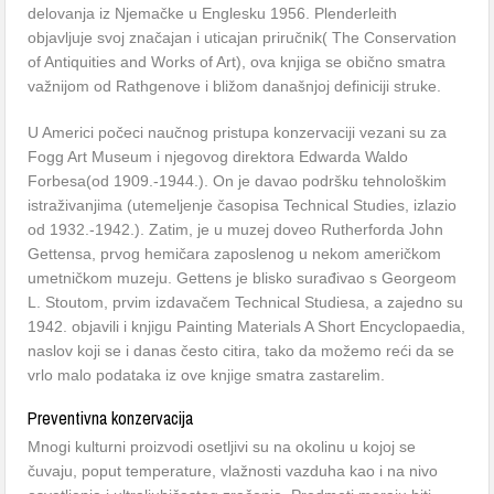
delovanja iz Njemačke u Englesku 1956. Plenderleith
objavljuje svoj značajan i uticajan priručnik( The Conservation
of Antiquities and Works of Art), ova knjiga se obično smatra
važnijom od Rathgenove i bližom današnjoj definiciji struke.
U Americi počeci naučnog pristupa konzervaciji vezani su za
Fogg Art Museum i njegovog direktora Edwarda Waldo
Forbesa(od 1909.-1944.). On je davao podršku tehnološkim
istraživanjima (utemeljenje časopisa Technical Studies, izlazio
od 1932.-1942.). Zatim, je u muzej doveo Rutherforda John
Gettensa, prvog hemičara zaposlenog u nekom američkom
umetničkom muzeju. Gettens je blisko surađivao s Georgeom
L. Stoutom, prvim izdavačem Technical Studiesa, a zajedno su
1942. objavili i knjigu Painting Materials A Short Encyclopaedia,
naslov koji se i danas često citira, tako da možemo reći da se
vrlo malo podataka iz ove knjige smatra zastarelim.
Preventivna konzervacija
Mnogi kulturni proizvodi osetljivi su na okolinu u kojoj se
čuvaju, poput temperature, vlažnosti vazduha kao i na nivo