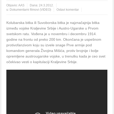
Objavio:
AAS
Dana:
24.3.2012.
u:
Dokumentarni filmovi (VIDEO)
Ostavi komentar
Kolubarska bitka ili Suvoborska bitka je najznačajnija bitka
između vojske Kraljevine Srbije i Austro-Ugarske u Prvom
svetskom ratu. Vođena je u novembru i decembru 1914.
godine na frontu od preko 200 km. Okončana je uspešnom
protivofanzivom koju su izvele snage Prve armije pod
komandom generala Živojina Mišića, protiv brojnije i bolje
opremljene austrougarske vojske, u trenutku kada je ceo svet
očekivao vesti o kapitulaciji Kraljevine Srbije.