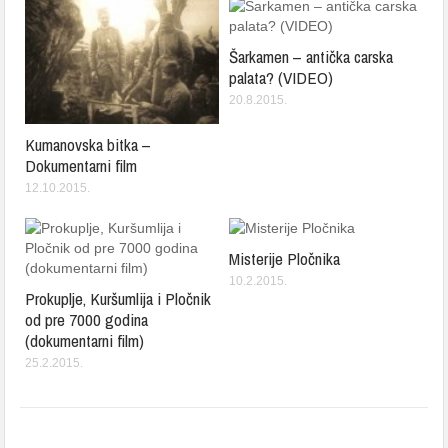
Šarkamen – antička carska
palata? (VIDEO)
20.8.2015.
Kumanovska bitka –
Dokumentarni film
12.10.2015.
Misterije Pločnika
10.2.2015.
Prokuplje, Kuršumlija i Pločnik
od pre 7000 godina
(dokumentarni film)
25.2.2015.