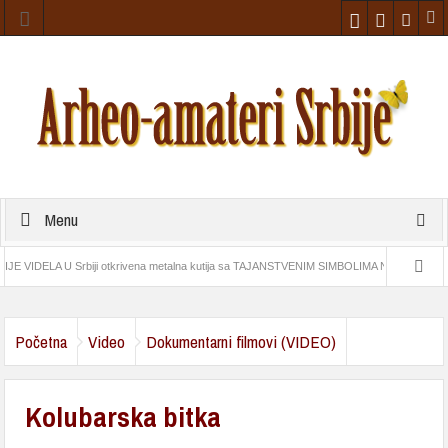
Menu
VIDELA U Srbiji otkrivena metalna kutija sa TAJANSTVENIM SIMBOLIMA Na prostoru Vimin
Grupa arheologa amatera otkrila „sicilijanski Stounhendž“ (video)
Početna
Video
Dokumentarni filmovi (VIDEO)
Kolubarska bitka