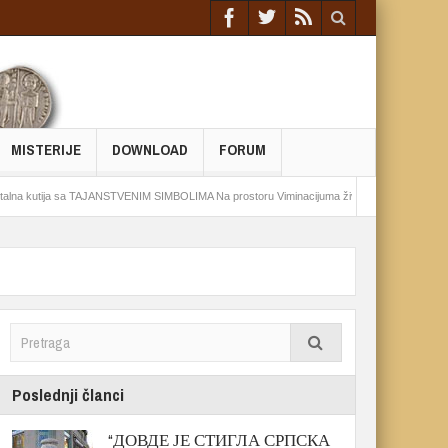
MISTERIJE
DOWNLOAD
FORUM
ija sa TAJANSTVENIM SIMBOLIMA Na prostoru Viminacijuma živeo drevni pokret
Ep
Poslednji članci
“ДОВДЕ ЈЕ СТИГЛА СРПСКА