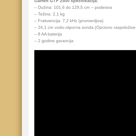
Garrett GTP 2500 specifikacija:
– Dužina: 101,6 do 129,5 cm – podesiva
– Težina: 2,1 kg
– Frekvencija: 7,2 kHz (promenljiva)
– 24,1 cm vodo-otporna sonda (Opciono raspoložive
– 8 AA baterija
– 2 godine garancija