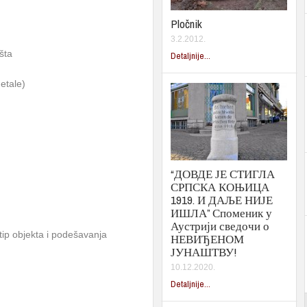
Pločnik
3.2.2012.
šta
Detaljnije...
etale)
“ДОВДЕ ЈЕ СТИГЛА
СРПСКА КОЊИЦА
1919. И ДАЉЕ НИЈЕ
ИШЛА” Споменик у
Аустрији сведочи о
ip objekta i podešavanja
НЕВИЂЕНОМ
ЈУНАШТВУ!
10.12.2020.
Detaljnije...