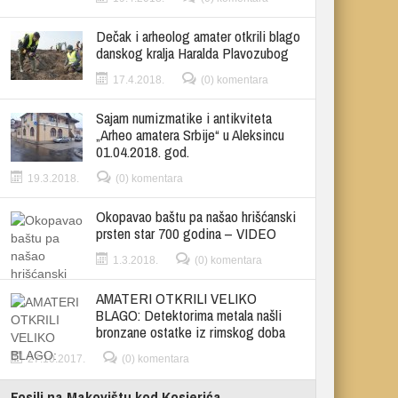
Dečak i arheolog amater otkrili blago
danskog kralja Haralda Plavozubog
17.4.2018.
(0) komentara
Sajam numizmatike i antikviteta
„Arheo amatera Srbije“ u Aleksincu
01.04.2018. god.
19.3.2018.
(0) komentara
Okopavao baštu pa našao hrišćanski
prsten star 700 godina – VIDEO
1.3.2018.
(0) komentara
AMATERI OTKRILI VELIKO
BLAGO: Detektorima metala našli
bronzane ostatke iz rimskog doba
27.10.2017.
(0) komentara
Fosili na Makovištu kod Kosjerića