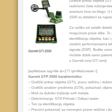
Grafički prikaz objekta (GT
raskrisnici čiste inženjersk
avanture lova na blago. U
1500 su detektori sa najve
Za razliku od ostalih dete
mogućnost prave slike. To 
identifikaciju objekta, kao 
visokim performansama teh
signala (DSP). Budite uvere
Garrett GTI 2500
možete dobiti samo patent
u Garrett-ovoj GTI seriji.
[wpfilebase tag=file id=177 tpl=filebrowser /]
Garrett GTP 2500 karakteristike:
– Grafički prikaz objekta (GTI), pravu veličinu i dubin
– Grafički analizer predmeta (GTA), pokazivač ciljan
– Mod za duboko traženje svih metala
– Diskriminacija: GTA Prihvati / Odbaci taster
– Ton za identifikaciju objekta
– Precizni pokazivač sa merenjem prave veličine i d