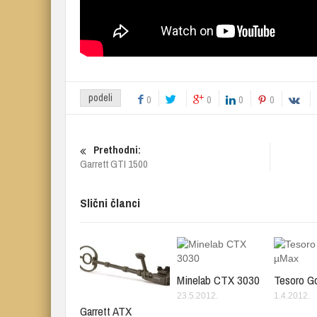
podeli
0
0
0
0
Prethodni:
Garrett GTI 1500
Slični članci
Minelab CTX 3030
Tesoro G
23.5.2012.
1.4.2012.
Garrett ATX