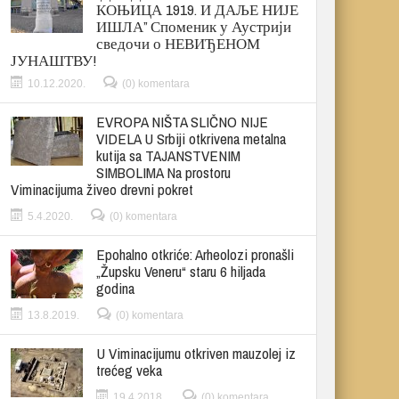
КОЊИЦА 1919. И ДАЉЕ НИЈЕ
ИШЛА” Споменик у Аустрији
сведочи о НЕВИЂЕНОМ
ЈУНАШТВУ!
10.12.2020.
(0) komentara
EVROPA NIŠTA SLIČNO NIJE
VIDELA U Srbiji otkrivena metalna
kutija sa TAJANSTVENIM
SIMBOLIMA Na prostoru
Viminacijuma živeo drevni pokret
5.4.2020.
(0) komentara
Epohalno otkriće: Arheolozi pronašli
„Župsku Veneru“ staru 6 hiljada
godina
13.8.2019.
(0) komentara
U Viminacijumu otkriven mauzolej iz
trećeg veka
19.4.2018.
(0) komentara