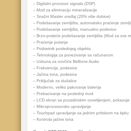
– Digitalni procesor signala (DSP)
– Mod za eliminaciju mineralizacije
– Snažni Master uređaj (20% više dubine)
– Podešavanje zemljišta, automatsko praćenje zemlji
– Podešavanje zemljišta, manualno podesivo
– Brzo-prateće podešavanje zemljišta (Mod za sve m
– Praćenje putanje
– Podsetnik poslednjeg objekta
– Tehnologija za povezivanje sa računarom
– Uzbuna za novčiće Belltone Audio
– Frekvencija, podesiva
– Jačina tona, podesiva
– Priključak za slušalice
– Moderno, veliko pakovanje baterija
– Prebacivanje na poslednji mod
– LCD ekran sa pozadinskim osvetljenjem, pokazuje t
– Mikroprocesorsko upravljanje
– Touchpad upravljanje sa jednim pritiskom na tipku
– Kontrola jačine tona