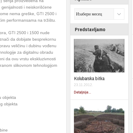
I) serija proizvedena na
e genijalnosti i neiskorišćene
 tome nema greške, GTI 2500 i
ćim performansama na tržištu.
Predstavljamo
ktora, GTI 2500 i 1500 nude
znači da dobijate besprekornu
i pravu veličinu i dubinu vođenu
nologije za digitalnu obradu
ni da ovu vrstu ekskluzivnosti
iranom slikovnom tehnologijom
Kolubarska bitka
23.11.2012.
Detaljnije...
u objekta
og objekta
ubine