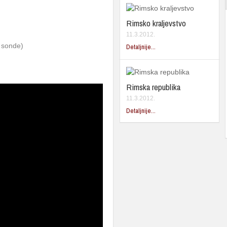
Rimsko kraljevstvo
11.3.2012.
 sonde)
Detaljnije...
Rimska republika
11.3.2012.
Detaljnije...