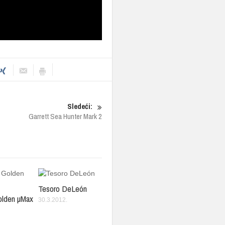
Sledeći:
Garrett Sea Hunter Mark 2
Tesoro DeLeón
olden µMax
30.3.2012.