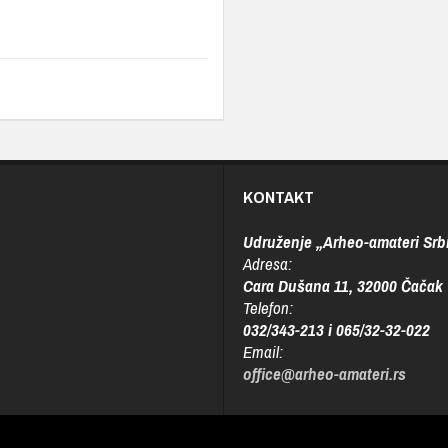
KONTAKT
Udruženje „Arheo-amateri Srbi
Adresa:
Cara Dušana 11, 32000 Čačak
Telefon:
032/343-213 i 065/32-32-022
Email:
office@arheo-amateri.rs